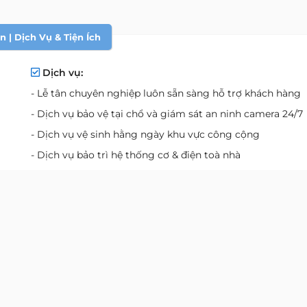
 | Dịch Vụ & Tiện Ích
Dịch vụ:
- Lễ tân chuyên nghiệp luôn sẵn sàng hỗ trợ khách hàng
- Dịch vụ bảo vệ tại chổ và giám sát an ninh camera 24/7
- Dịch vụ vệ sinh hằng ngày khu vực công cộng
- Dịch vụ bảo trì hệ thống cơ & điện toà nhà
Tiện ích:
- Đường Internet tốc độ cao và hệ thống kết nối điện thoạ
tiêu chuẩn hàng đầu
- Hệ thống quạt gió và gió tươi cho văn phòng
- Nhà vệ sinh riêng biệt dành cho nam và nữ
- Thang máy:
1 thang khách
- Điện dự phòng:
100% điện dự phòng cho thang máy và