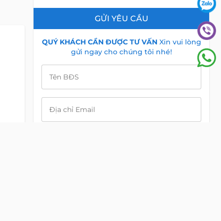
GỬI YÊU CẦU
QUÝ KHÁCH CẦN ĐƯỢC TƯ VẤN
Xin vui lòng
gửi ngay cho chúng tôi nhé!
Tên BĐS
Địa chỉ Email
Điện Thoại
i
Nội dung