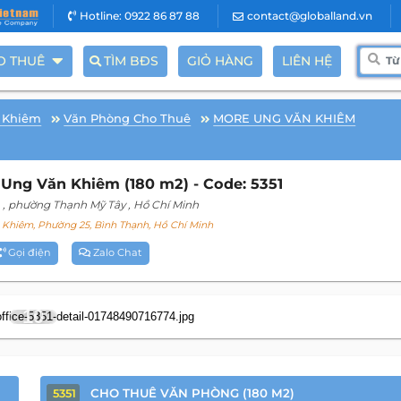
Hotline: 0922 86 87 88
contact@globalland.vn
O THUÊ
TÌM BĐS
GIỎ HÀNG
LIÊN HỆ
 Khiêm
Văn Phòng Cho Thuê
MORE UNG VĂN KHIÊM
ng Văn Khiêm (180 m2) - Code: 5351
m
, phường Thạnh Mỹ Tây
, Hồ Chí Minh
Khiêm, Phường 25, Bình Thạnh, Hồ Chí Minh
Gọi điện
Zalo Chat
10
CHO THUÊ VĂN PHÒNG (180 M2)
5351