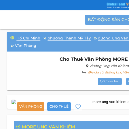
BẤT ĐỘNG SẢN CH
Hồ Chí Minh
phường Thạnh Mỹ Tây
đường Ung Văn
Văn Phòng
Cho Thuê Văn Phòng MORE U
đường Ung Văn Khiê
Địa chỉ cũ:
đường Ung Văn 
Chọn lưu
VĂN PHÒNG
CHO THUÊ
MORE UNG VĂN KHIÊM