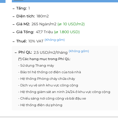
Tầng:
1
Diện tích:
180m2
Giá M2:
265 Ngàn/m2
(
10 USD/m2)
Giá Tổng:
47,7 Triệu
(
1.800 USD)
(Không gồm)
Thuế:
10% VAT
(Không gồm)
Phí QL:
2.5 USD/m2/tháng
(*) Các hạng mục trong Phí QL:
- Sử dụng Thang máy
- Bảo trì hệ thống cơ điện của toà nhà
- Hệ thống Phòng cháy chữa cháy
- Dịch vụ vệ sinh khu vực công cộng
- Hệ thống giám sát an ninh 24/24 ở khu vực công cộng
- Chiếu sáng nơi công cộng và bãi đậu xe
- Hệ thống điện dự phòng