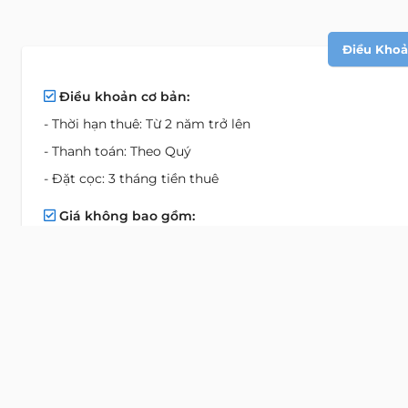
Điều Khoản
Điều khoản cơ bản:
- Thời hạn thuê: Từ 2 năm trở lên
- Thanh toán: Theo Quý
- Đặt cọc: 3 tháng tiền thuê
Giá không bao gồm:
- Thuế
- Phí QL
- Điện sử dụng
- Phí đậu xe máy
- Phí đậu ôtô