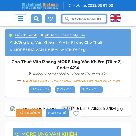
Hotline: 0922 86 87 88
Hồ Chí Minh
phường Thạnh Mỹ Tây
đường Ung Văn Khiêm
Văn Phòng Cho Thuê
MORE UNG VĂN KHIÊM
Văn Phòng
Cho Thuê Văn Phòng MORE Ung Văn Khiêm (70 m2) -
Code: 4214
đường Ung Văn Khiêm
, phường Thạnh Mỹ Tây
Địa chỉ cũ:
đường Ung Văn Khiêm, Phường 25, Bình Thạnh, Hồ Chí Minh
Chọn lưu
Gọi điện
Zalo Chat
10
VĂN PHÒNG
CHO THUÊ
MORE UNG VĂN KHIÊM