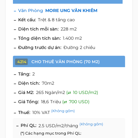
Văn Phòng
MORE UNG VĂN KHIÊM
Kết cấu:
Trệt & 8 tầng cao
Diện tích mỗi sàn:
228 m2
Tổng diện tích sàn:
1.400 m2
Đường trước dự án:
Đường 2 chiều
CHO THUÊ VĂN PHÒNG (70 M2)
4214
Tầng:
2
Diện tích:
70m2
Giá M2:
265 Ngàn/m2
(
10 USD/m2)
Giá Tổng:
18,6 Triệu
(
700 USD)
(Không gồm)
Thuế:
10% VAT
(Không gồm)
Phí QL:
2.5 USD/m2/tháng
(*) Các hạng mục trong Phí QL: