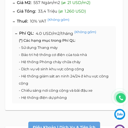
Giá M2:
557 Ngàn/m2
(
21 USD/m2)
Giá Tổng:
33,4 Triệu
(
1.260 USD)
(Không gồm)
Thuế:
10% VAT
(Không gồm)
Phí QL:
4.0 USD/m2/tháng
(*) Các hạng mục trong Phí QL:
- Sử dụng Thang máy
- Bảo trì hệ thống cơ điện của toà nhà
- Hệ thống Phòng cháy chữa cháy
- Dịch vụ vệ sinh khu vực công cộng
- Hệ thống giám sát an ninh 24/24 ở khu vực công
cộng
- Chiếu sáng nơi công cộng và bãi đậu xe
- Hệ thống điện dự phòng
Điều Khoản | Dịch Vụ & Tiện Ích