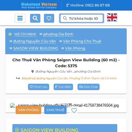
Hotline: 0922 86 87 88
Hồ Chí Minh
phường Gia Định
đường Nguyễn Cửu Vân
Văn Phòng Cho Thuê
SAIGON VIEW BUILDING
Văn Phòng
Cho Thuê Văn Phòng Saigon View Building (60 m2) -
Code: 5375
đường Nguyễn Cửu Vân
, phường Gia Định
Địa chỉ cũ:
đường Nguyễn Cửu Vân, Phường 17, Bình Thạnh, Hồ Chí Minh
Chọn lưu
Gọi điện
Zalo Chat
13
VĂN PHÒNG
CHO THUÊ
SAIGON VIEW BUILDING