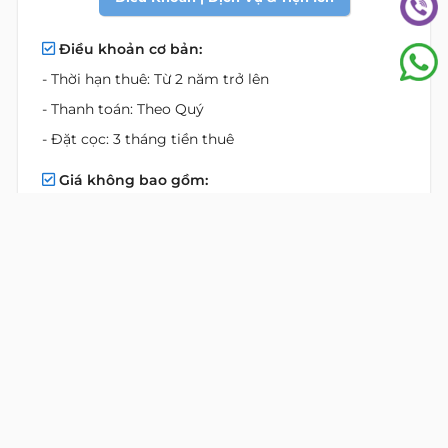
Điều khoản cơ bản:
- Thời hạn thuê: Từ 2 năm trở lên
- Thanh toán: Theo Quý
- Đặt cọc: 3 tháng tiền thuê
Giá không bao gồm:
- Thuế
- Phí QL
- Điện sử dụng
- Phí đậu xe máy
- Phí đậu ôtô
Dịch vụ:
- Lễ tân chuyên nghiệp luôn sẵn sàng hỗ trợ khách
hàng