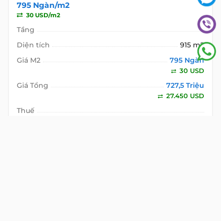
Bất động sản này được tư
vấn bởi:
Mr Cường Nguyễn
HOTLINE
0922 86 87 88
GỌI NGAY
CÁC BẤT ĐỘNG SẢN KHÁC TẠI
VINCOM
BUILDING
VĂN PHÒNG
CHO THUÊ