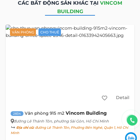
xe
- Cách chợ Bến Thành khoảng 600m
- Liền kề tuyến Metro Bến Thành
View
alive
map