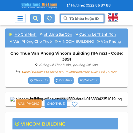
Hotline: 0922 86 87 88
Hồ Chí Minh
phường Sài Gòn
đường Lê Thánh Tôn
Văn Phòng Cho Thuê
VINCOM BUILDING
Văn Phòng
Cho Thuê Văn Phòng Vincom Building (114 m2) - Code:
3991
đường Lê Thánh Tôn
, phường Sài Gòn
Địa chỉ cũ:
đường Lê Thánh Tôn, Phường Bến Nghé, Quận 1, Hồ Chí Minh
Chọn lưu
Gọi điện
Zalo Chat
7
VĂN PHÒNG
CHO THUÊ
VINCOM BUILDING