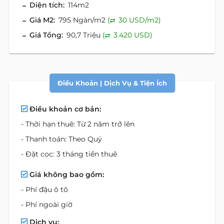
Diện tích:
114m2
Giá M2:
795 Ngàn/m2
(
30 USD/m2)
Giá Tổng:
90,7 Triệu
(
3.420 USD)
Điều Khoản | Dịch Vụ & Tiện Ích
Điều khoản cơ bản:
- Thời hạn thuê: Từ 2 năm trở lên
- Thanh toán: Theo Quý
- Đặt cọc: 3 tháng tiền thuê
Giá không bao gồm:
- Phí đậu ô tô
- Phí ngoài giờ
Dịch vụ: