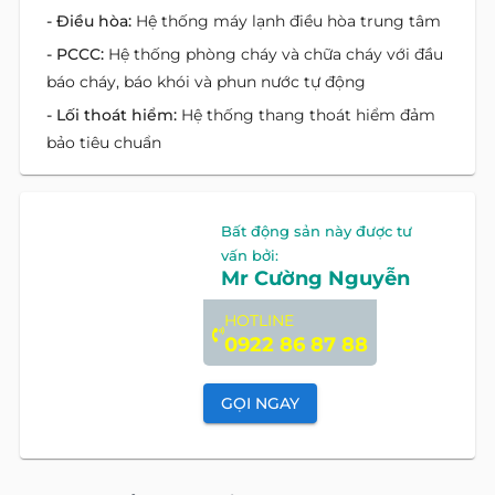
- Điều hòa:
Hệ thống máy lạnh điều hòa trung tâm
- PCCC:
Hệ thống phòng cháy và chữa cháy với đầu
báo cháy, báo khói và phun nước tự động
- Lối thoát hiểm:
Hệ thống thang thoát hiểm đảm
bảo tiêu chuẩn
Vị Trí Bất Động Sản
Äá»‹a chá»‰: đường Lê Thánh Tôn, phường Sài
Gòn, Hồ Chí Minh
Địa chỉ cũ:
đường Lê Thánh Tôn, Phường Bến Nghé,
Quận 1, Hồ Chí Minh
Tòa nhà Vincom Center
tọa lạc ngay vị trí đắc địa của
trung tâm tài chính quận 1, bao bọc bởi 3 tuyến
đường chính Đồng khởi - Lý Tự Trọng - Lê Thánh Tôn.
- Cách phố đi bộ Nguyễn Huệ 3 phút đi bộ
- Cách Lãnh sự quán Mỹ, Pháp, Đức… khoảng 5 phút đi