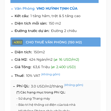
Văn Phòng
VNO HUỲNH TỊNH CỦA
Kết cấu:
1 tầng hầm, trệt & 5 tầng cao
Diện tích mỗi sàn:
150 m2
Đường trước dự án:
Đường 2 chiều
CHO THUÊ VĂN PHÒNG (150 M2)
4302
Diện tích:
150m2
Giá M2:
424 Ngàn/m2
(
16 USD/m2)
Giá Tổng:
63,6 Triệu
(
2.400 USD)
(Không gồm)
Thuế:
10% VAT
(Không gồm)
Phí QL:
3.0 USD/m2/tháng
(*) Các hạng mục trong Phí QL:
- Sử dụng Thang máy
- Bảo trì hệ thống cơ điện của toà nhà
- Hệ thống Phòng cháy chữa cháy