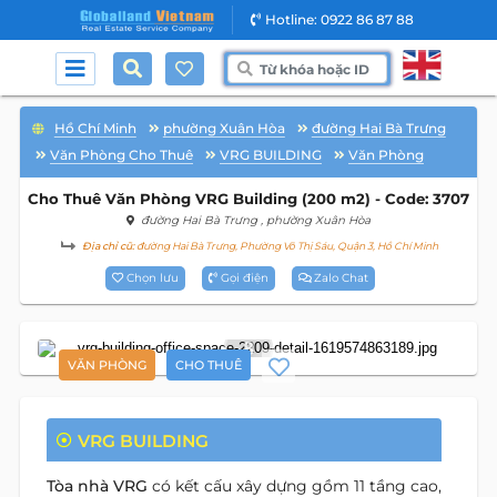
Hotline: 0922 86 87 88
Hồ Chí Minh
phường Xuân Hòa
đường Hai Bà Trưng
Văn Phòng Cho Thuê
VRG BUILDING
Văn Phòng
Cho Thuê Văn Phòng VRG Building (200 m2) - Code: 3707
đường Hai Bà Trưng
, phường Xuân Hòa
Địa chỉ cũ:
đường Hai Bà Trưng, Phường Võ Thị Sáu, Quận 3, Hồ Chí Minh
Chọn lưu
Gọi điện
Zalo Chat
8
VĂN PHÒNG
CHO THUÊ
VRG BUILDING
Tòa nhà VRG
có kết cấu xây dựng gồm 11 tầng cao,