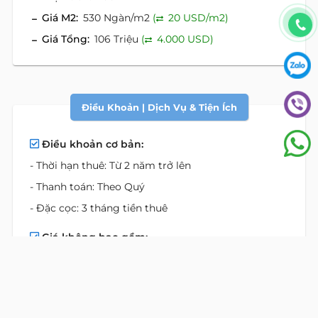
Giá M2:
530 Ngàn/m2
(
20 USD/m2)
Giá Tổng:
106 Triệu
(
4.000 USD)
Điều Khoản | Dịch Vụ & Tiện Ích
Điều khoản cơ bản:
- Thời hạn thuê: Từ 2 năm trở lên
- Thanh toán: Theo Quý
- Đặc cọc: 3 tháng tiền thuê
Giá không bao gồm:
- Điện sử dụng kinh doanh
- Phí đậu xe máy
- Phí đậu ô tô