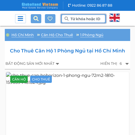
Hotline: 0922 86 87 88
Hồ Chí Minh
Căn Hộ Cho Thuê
1 Phòng Ngủ
Cho Thuê Căn Hộ 1 Phòng Ngủ tại Hồ Chí Minh
BẤT ĐỘNG SẢN MỚI NHẤT
HIỂN THỊ
6
CĂN HỘ
CHO THUÊ