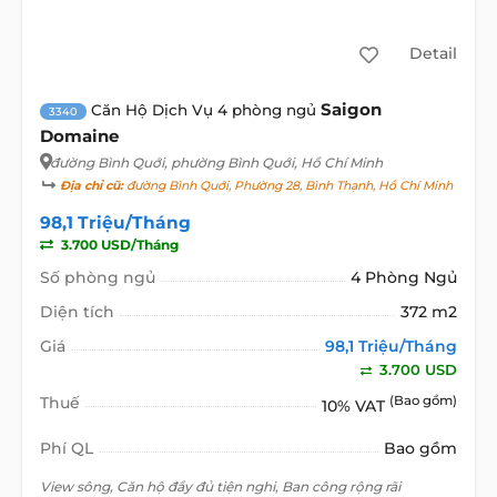
Detail
Saigon
Căn Hộ Dịch Vụ 4 phòng ngủ
3340
Domaine
đường Bình Quới
, phường Bình Quới, Hồ Chí Minh
Địa chỉ cũ:
đường Bình Quới, Phường 28, Bình Thạnh, Hồ Chí Minh
98,1 Triệu/Tháng
3.700 USD/Tháng
Số phòng ngủ
4 Phòng Ngủ
Diện tích
372 m2
Giá
98,1 Triệu/Tháng
3.700 USD
Thuế
(Bao gồm)
10% VAT
Phí QL
Bao gồm
View sông, Căn hộ đầy đủ tiện nghi, Ban công rộng rãi