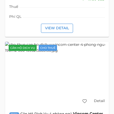
Thuế
Phí QL
VIEW DETAIL
CĂN HỘ DỊCH VỤ
CHO THUÊ
Detail
Vincom Center
Căn Hộ Dịch Vụ 4 phòng ngủ