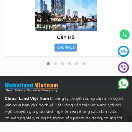
Căn Hộ
CHO THUÊ
Global Land Việt Nam
là công ty chuyên cung cấp dịch vụ tư
vấn Mua bán và Cho thuê Bất Động Sản tại Việt Nam. Với đội
ngũ chuyên gia giàu kinh nghiệm và phong cách làm việc
chuyên nghiệp, cùng hệ thống sản phẩm đa dạng, chúng tôi
cam kết mang đến cho Quý khách hàng những giải pháp tối
ưu và hiệu quả nhất, đáp ứng mọi nhu cầu và mong muốn