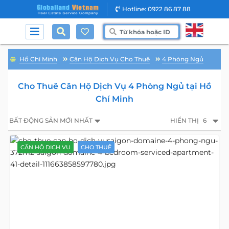
Hotline: 0922 86 87 88
Hồ Chí Minh
Căn Hộ Dịch Vụ Cho Thuê
4 Phòng Ngủ
Cho Thuê Căn Hộ Dịch Vụ 4 Phòng Ngủ tại Hồ
Chí Minh
BẤT ĐỘNG SẢN MỚI NHẤT
HIỂN THỊ
6
CĂN HỘ DỊCH VỤ
CHO THUÊ