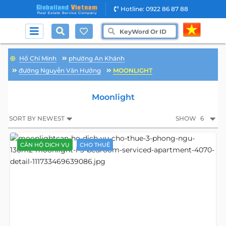
Hotline: 0922 86 87 88
Hồ Chí Minh
phường An Khánh
đường Nguyễn Văn Hưởng
MOONLIGHT
Moonlight
SORT BY NEWEST
SHOW
6
CĂN HỘ DỊCH VỤ
CHO THUÊ