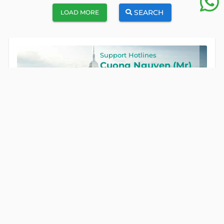
SEARCH
LOAD MORE
Support Hotlines
Cuong Nguyen (Mr)
Hotline
0922 86 87 88
GET IN TOUCH
Global Land Viet Nam
is a leading company providing
consulting services for Property Buying, Selling, and Leasing in