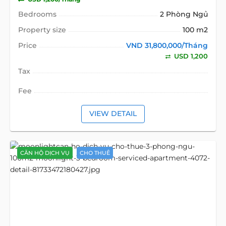
Bedrooms
2 Phòng Ngủ
Property size
100 m2
Price
VND 31,800,000/Tháng
USD 1,200
Tax
Fee
VIEW DETAIL
CĂN HỘ DỊCH VỤ
CHO THUÊ