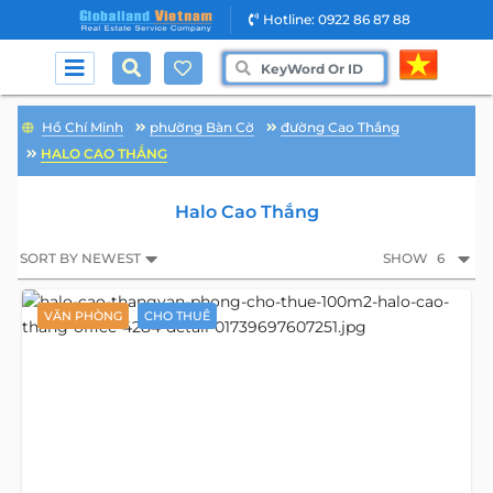
Hotline: 0922 86 87 88
Hồ Chí Minh
phường Bàn Cờ
đường Cao Thắng
HALO CAO THẮNG
Halo Cao Thắng
SORT BY NEWEST
SHOW
6
VĂN PHÒNG
CHO THUÊ