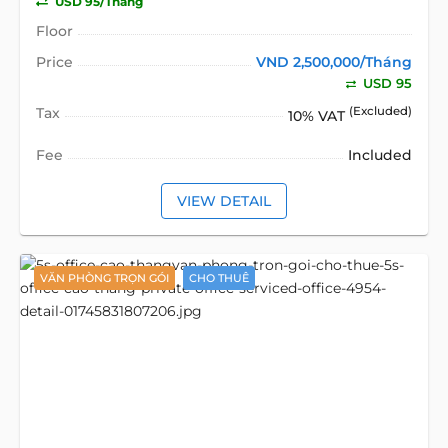
USD 95/Tháng
Floor
Price
VND 2,500,000/Tháng
USD 95
Tax
(Excluded)
10% VAT
Fee
Included
VIEW DETAIL
VĂN PHÒNG TRỌN GÓI
CHO THUÊ