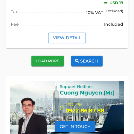
USD 19
Tax
(Excluded)
10% VAT
Fee
Included
VIEW DETAIL
SEARCH
LOAD MORE
Support Hotlines
Cuong Nguyen (Mr)
Hotline
0922 86 87 88
GET IN TOUCH