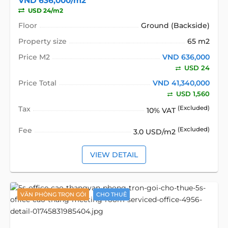
VND 636,000/m2
USD 24/m2
Floor
Ground (Backside)
Property size
65 m2
Price M2
VND 636,000
USD 24
Price Total
VND 41,340,000
USD 1,560
Tax
(Excluded)
10% VAT
Fee
(Excluded)
3.0 USD/m2
VIEW DETAIL
VĂN PHÒNG TRỌN GÓI
CHO THUÊ