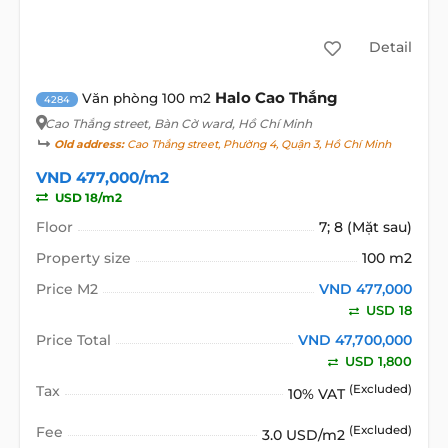
Detail
Halo Cao Thắng
Văn phòng 100 m2
4284
Cao Thắng street
, Bàn Cờ ward, Hồ Chí Minh
Old address:
Cao Thắng street, Phường 4, Quận 3, Hồ Chí Minh
VND 477,000/m2
USD 18/m2
Floor
7; 8 (Mặt sau)
Property size
100 m2
Price M2
VND 477,000
USD 18
Price Total
VND 47,700,000
USD 1,800
Tax
(Excluded)
10% VAT
Fee
(Excluded)
3.0 USD/m2