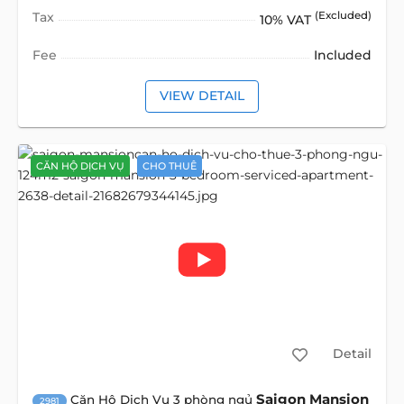
Tax
(Excluded)
10% VAT
Fee
Included
VIEW DETAIL
CĂN HỘ DỊCH VỤ
CHO THUÊ
Detail
Saigon Mansion
Căn Hộ Dịch Vụ 3 phòng ngủ
2981