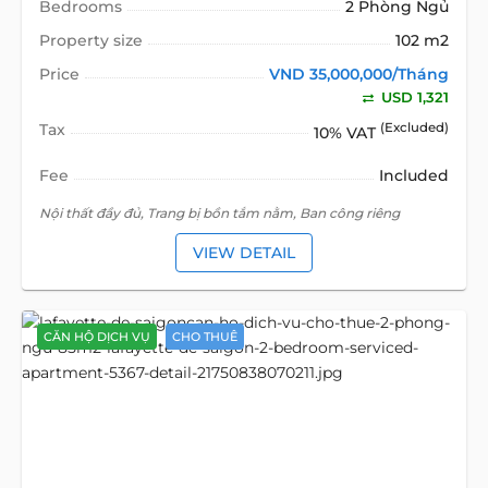
Bedrooms
2 Phòng Ngủ
Property size
102 m2
Price
VND 35,000,000/Tháng
USD 1,321
Tax
(Excluded)
10% VAT
Fee
Included
Nội thất đầy đủ, Trang bị bồn tắm nằm, Ban công riêng
VIEW DETAIL
CĂN HỘ DỊCH VỤ
CHO THUÊ