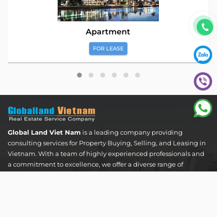
Apartment
FOR LEASE
Global Land Viet Nam
is a leading company providing
consulting services for Property Buying, Selling, and Leasing in
Vietnam. With a team of highly experienced professionals and
a commitment to excellence, we offer a diverse range of
property solutions. We are confident in delivering optimal and
effective solutions that meet the unique needs and
expectations of our clients in the real estate sector.
The Address Tower - 60 Nguyen Dinh Chieu Street,