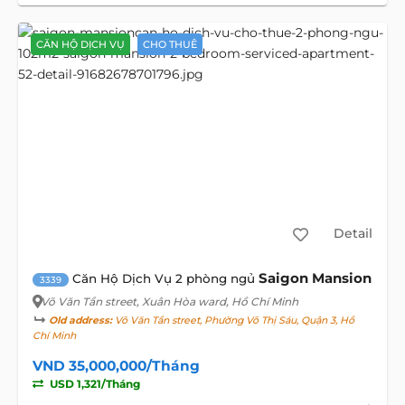
CĂN HỘ DỊCH VỤ
CHO THUÊ
Detail
Saigon Mansion
Căn Hộ Dịch Vụ 2 phòng ngủ
3339
Võ Văn Tần street
, Xuân Hòa ward, Hồ Chí Minh
Old address:
Võ Văn Tần street, Phường Võ Thị Sáu, Quận 3, Hồ
Chí Minh
VND 35,000,000/Tháng
USD 1,321/Tháng