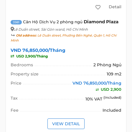
Detail
Diamond Plaza
Căn Hộ Dịch Vụ 2 phòng ngủ
3981
Lê Duẩn street
, Sài Gòn ward, Hồ Chí Minh
Old address:
Lê Duẩn street, Phường Bến Nghé, Quận 1, Hồ Chí
Minh
VND 76,850,000/Tháng
USD 2,900/Tháng
Bedrooms
2 Phòng Ngủ
Property size
109 m2
Price
VND 76,850,000/Tháng
USD 2,900
Tax
(Included)
10% VAT
Fee
Included
VIEW DETAIL