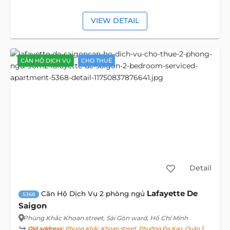
VIEW DETAIL
CĂN HỘ DỊCH VỤ
CHO THUÊ
Detail
Lafayette De
Căn Hộ Dịch Vụ 2 phòng ngủ
5368
Saigon
Phùng Khắc Khoan street
, Sài Gòn ward, Hồ Chí Minh
Old address:
Phùng Khắc Khoan street, Phường Đa Kao, Quận 1,