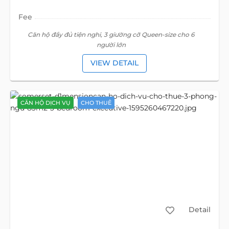
Fee
Căn hộ đầy đủ tiện nghi, 3 giường cỡ Queen-size cho 6
người lớn
VIEW DETAIL
CĂN HỘ DỊCH VỤ
CHO THUÊ
Detail