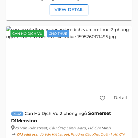
VIEW DETAIL
CĂN HỘ DỊCH VỤ
CHO THUÊ
Detail
Somerset
Căn Hộ Dịch Vụ 2 phòng ngủ
3532
D1Mension
Võ Văn Kiệt street
, Cầu Ông Lãnh ward, Hồ Chí Minh
Old address:
Võ Văn Kiệt street, Phường Cầu Kho, Quận 1, Hồ Chí