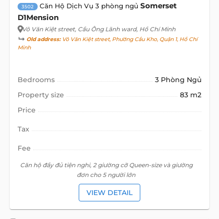
Somerset
Căn Hộ Dịch Vụ 3 phòng ngủ
3502
D1Mension
Võ Văn Kiệt street
, Cầu Ông Lãnh ward, Hồ Chí Minh
Old address:
Võ Văn Kiệt street, Phường Cầu Kho, Quận 1, Hồ Chí
Minh
Bedrooms
3 Phòng Ngủ
Property size
83 m2
Price
Tax
Fee
Căn hộ đầy đủ tiện nghi, 2 giường cỡ Queen-size và giường
đơn cho 5 người lớn
VIEW DETAIL