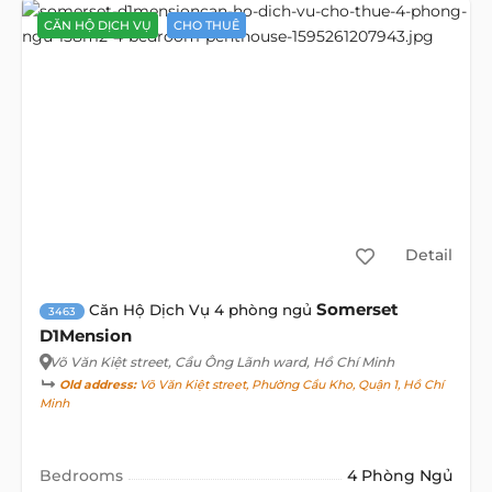
CĂN HỘ DỊCH VỤ
CHO THUÊ
Detail
Somerset
Căn Hộ Dịch Vụ 4 phòng ngủ
3463
D1Mension
Võ Văn Kiệt street
, Cầu Ông Lãnh ward, Hồ Chí Minh
Old address:
Võ Văn Kiệt street, Phường Cầu Kho, Quận 1, Hồ Chí
Minh
Bedrooms
4 Phòng Ngủ