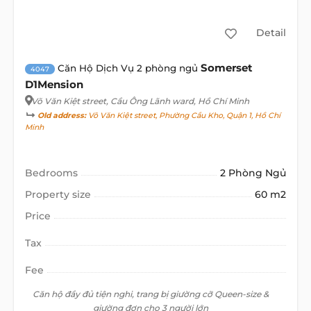
Detail
Somerset
Căn Hộ Dịch Vụ 2 phòng ngủ
4047
D1Mension
Võ Văn Kiệt street
, Cầu Ông Lãnh ward, Hồ Chí Minh
Old address:
Võ Văn Kiệt street, Phường Cầu Kho, Quận 1, Hồ Chí
Minh
Bedrooms
2 Phòng Ngủ
Property size
60 m2
Price
Tax
Fee
Căn hộ đầy đủ tiện nghi, trang bị giường cỡ Queen-size &
giường đơn cho 3 người lớn