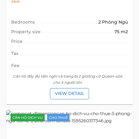
Minh
Bedrooms
2 Phòng Ngủ
Property size
75 m2
Price
Tax
Fee
Căn hộ đầy đủ tiện nghi và trang bị 2 giường cỡ Queen-size
cho 5 người lớn
VIEW DETAIL
CĂN HỘ DỊCH VỤ
CHO THUÊ