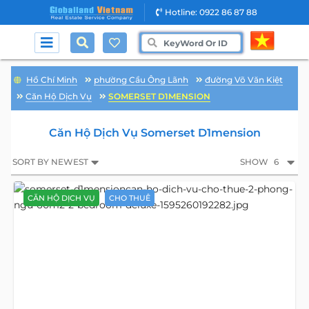
Hotline: 0922 86 87 88
Hồ Chí Minh
phường Cầu Ông Lãnh
đường Võ Văn Kiệt
Căn Hộ Dịch Vụ
SOMERSET D1MENSION
Căn Hộ Dịch Vụ Somerset D1mension
SORT BY NEWEST
SHOW
6
CĂN HỘ DỊCH VỤ
CHO THUÊ