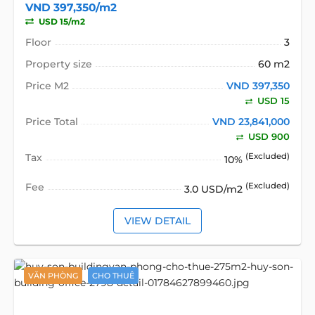
VND 397,350/m2
USD 15/m2
Floor
3
Property size
60 m2
Price M2
VND 397,350
USD 15
Price Total
VND 23,841,000
USD 900
Tax
(Excluded)
10%
Fee
(Excluded)
3.0 USD/m2
VIEW DETAIL
VĂN PHÒNG
CHO THUÊ