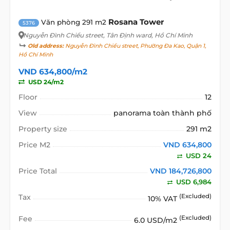
Rosana Tower
Văn phòng 291 m2
5376
Nguyễn Đình Chiểu street
, Tân Định ward, Hồ Chí Minh
Old address:
Nguyễn Đình Chiểu street, Phường Đa Kao, Quận 1,
Hồ Chí Minh
VND 634,800/m2
USD 24/m2
Floor
12
View
panorama toàn thành phố
Property size
291 m2
Price M2
VND 634,800
USD 24
Price Total
VND 184,726,800
USD 6,984
Tax
(Excluded)
10% VAT
Fee
(Excluded)
6.0 USD/m2