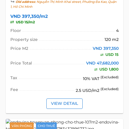
Old address:
Nguyễn Thị Minh Khai street, Phường Đa Kao, Quận
1, Hồ Chí Minh
VND 397,350/m2
USD 15/m2
Floor
4
Property size
120 m2
Price M2
VND 397,350
USD 15
Price Total
VND 47,682,000
USD 1,800
Tax
(Excluded)
10% VAT
Fee
(Excluded)
2.5 USD/m2
VIEW DETAIL
VĂN PHÒNG
CHO THUÊ