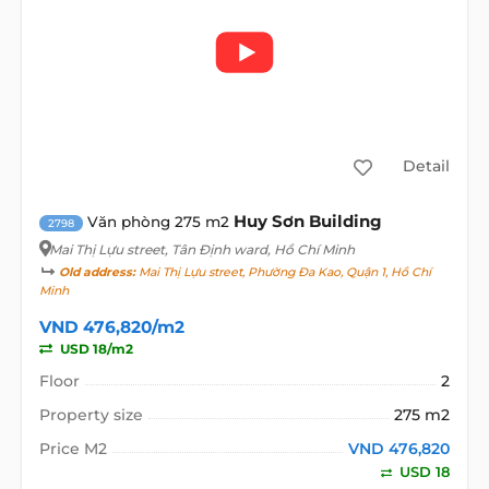
Detail
Huy Sơn Building
Văn phòng 275 m2
2798
Mai Thị Lựu street
, Tân Định ward, Hồ Chí Minh
Old address:
Mai Thị Lựu street, Phường Đa Kao, Quận 1, Hồ Chí
Minh
VND 476,820/m2
USD 18/m2
Floor
2
Property size
275 m2
Price M2
VND 476,820
USD 18