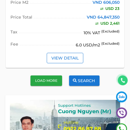
Price M2
VND 606,050
USD 23
Price Total
VND 64,847,350
USD 2,461
Tax
(Excluded)
10% VAT
Fee
(Excluded)
6.0 USD/m2
VIEW DETAIL
SEARCH
LOAD MORE
Support Hotlines
Cuong Nguyen (Mr)
Hotline
0922 86 87 88