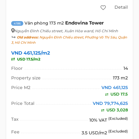
Detail
Endovina Tower
Văn phòng 173 m2
4186
Nguyễn Đình Chiểu street
, Xuân Hòa ward, Hồ Chí Minh
Old address:
Nguyễn Đình Chiểu street, Phường Võ Thị Sáu, Quận
3, Hồ Chí Minh
VND 461,125/m2
USD 17.5/m2
Floor
14
Property size
173 m2
Price M2
VND 461,125
USD 17.5
Price Total
VND 79,774,625
USD 3,028
Tax
(Excluded)
10% VAT
Fee
(Excluded)
3.5 USD/m2