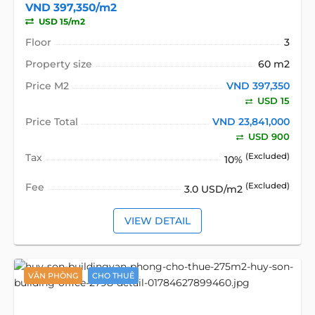
VND 397,350/m2
USD 15/m2
Floor
3
Property size
60 m2
Price M2
VND 397,350
USD 15
Price Total
VND 23,841,000
USD 900
Tax
(Excluded)
10%
Fee
(Excluded)
3.0 USD/m2
VIEW DETAIL
VĂN PHÒNG
CHO THUÊ