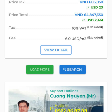
Price M2
VND 606,050
USD 23
Price Total
VND 64,847,350
USD 2,461
Tax
(Excluded)
10% VAT
Fee
(Excluded)
6.0 USD/m2
VIEW DETAIL
SEARCH
LOAD MORE
Support Hotlines
Cuong Nguyen (Mr)
Hotline
0922 86 87 88