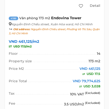
Detail
Endovina Tower
Văn phòng 173 m2
4186
Nguyễn Đình Chiểu street
, Xuân Hòa ward, Hồ Chí Minh
Old address:
Nguyễn Đình Chiểu street, Phường Võ Thị Sáu, Quận
3, Hồ Chí Minh
VND 461,125/m2
USD 17.5/m2
Floor
14
Property size
173 m2
Price M2
VND 461,125
USD 17.5
Price Total
VND 79,774,625
USD 3,028
Tax
(Excluded)
10% VAT
Fee
(Excluded)
3.5 USD/m2