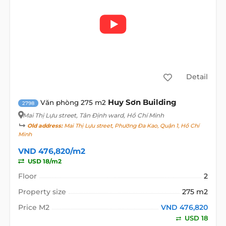
Detail
Huy Sơn Building
Văn phòng 275 m2
2798
Mai Thị Lựu street
, Tân Định ward, Hồ Chí Minh
Old address:
Mai Thị Lựu street, Phường Đa Kao, Quận 1, Hồ Chí
Minh
VND 476,820/m2
USD 18/m2
Floor
2
Property size
275 m2
Price M2
VND 476,820
USD 18