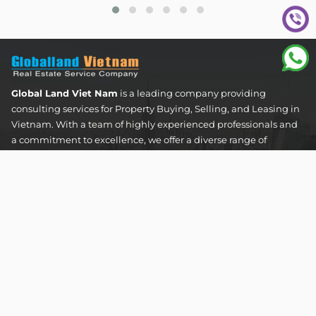
Global Land Viet Nam
is a leading company providing
consulting services for Property Buying, Selling, and Leasing in
Vietnam. With a team of highly experienced professionals and
a commitment to excellence, we offer a diverse range of
property solutions. We are confident in delivering optimal and
effective solutions that meet the unique needs and
expectations of our clients in the real estate sector.
The Address Tower - 60 Nguyen Dinh Chieu Street,
Tan Dinh Ward, Ho Chi Minh City
SUPPORT HOTLINES :
0922 86 87 88
contact@globalland.vn