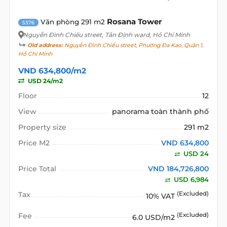
Rosana Tower
Văn phòng 291 m2
5376
Nguyễn Đình Chiểu street
, Tân Định ward, Hồ Chí Minh
Old address:
Nguyễn Đình Chiểu street, Phường Đa Kao, Quận 1,
Hồ Chí Minh
VND 634,800/m2
USD 24/m2
Floor
12
View
panorama toàn thành phố
Property size
291 m2
Price M2
VND 634,800
USD 24
Price Total
VND 184,726,800
USD 6,984
Tax
(Excluded)
10% VAT
Fee
(Excluded)
6.0 USD/m2