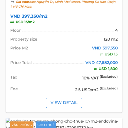
Old address:
Nguyễn Thị Minh Khai street, Phường Đa Kao, Quận
1, Hồ Chí Minh
VND 397,350/m2
USD 15/m2
Floor
4
Property size
120 m2
Price M2
VND 397,350
USD 15
Price Total
VND 47,682,000
USD 1,800
Tax
(Excluded)
10% VAT
Fee
(Excluded)
2.5 USD/m2
VIEW DETAIL
VĂN PHÒNG
CHO THUÊ