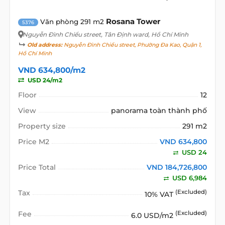
Rosana Tower
Văn phòng 291 m2
5376
Nguyễn Đình Chiểu street
, Tân Định ward, Hồ Chí Minh
Old address:
Nguyễn Đình Chiểu street, Phường Đa Kao, Quận 1,
Hồ Chí Minh
VND 634,800/m2
USD 24/m2
Floor
12
View
panorama toàn thành phố
Property size
291 m2
Price M2
VND 634,800
USD 24
Price Total
VND 184,726,800
USD 6,984
Tax
(Excluded)
10% VAT
Fee
(Excluded)
6.0 USD/m2