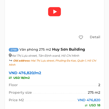
Detail
Huy Sơn Building
Văn phòng 275 m2
2798
Mai Thị Lựu street
, Tân Định ward, Hồ Chí Minh
Old address:
Mai Thị Lựu street, Phường Đa Kao, Quận 1, Hồ Chí
Minh
VND 476,820/m2
USD 18/m2
Floor
2
Property size
275 m2
Price M2
VND 476,820
USD 18