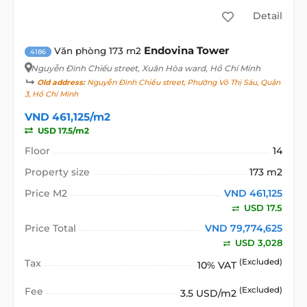
Detail
Endovina Tower
Văn phòng 173 m2
4186
Nguyễn Đình Chiểu street
, Xuân Hòa ward, Hồ Chí Minh
Old address:
Nguyễn Đình Chiểu street, Phường Võ Thị Sáu, Quận
3, Hồ Chí Minh
VND 461,125/m2
USD 17.5/m2
Floor
14
Property size
173 m2
Price M2
VND 461,125
USD 17.5
Price Total
VND 79,774,625
USD 3,028
Tax
(Excluded)
10% VAT
Fee
(Excluded)
3.5 USD/m2