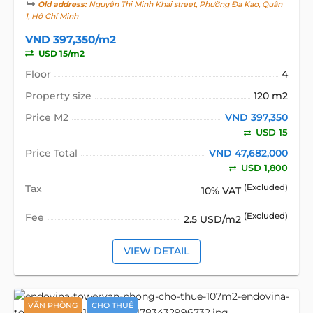
Old address:
Nguyễn Thị Minh Khai street, Phường Đa Kao, Quận
1, Hồ Chí Minh
VND 397,350/m2
USD 15/m2
Floor
4
Property size
120 m2
Price M2
VND 397,350
USD 15
Price Total
VND 47,682,000
USD 1,800
Tax
(Excluded)
10% VAT
Fee
(Excluded)
2.5 USD/m2
VIEW DETAIL
VĂN PHÒNG
CHO THUÊ