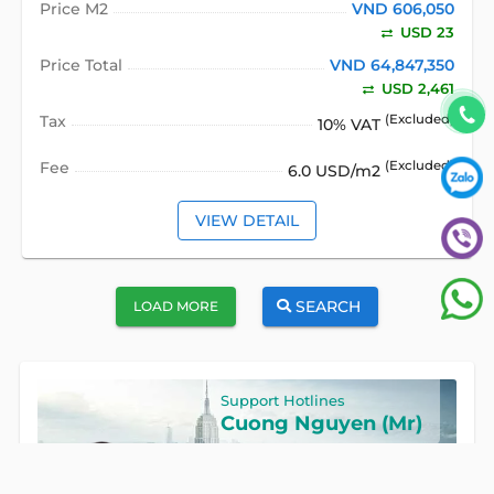
Price M2
VND 606,050
USD 23
Price Total
VND 64,847,350
USD 2,461
Tax
(Excluded)
10% VAT
Fee
(Excluded)
6.0 USD/m2
VIEW DETAIL
SEARCH
LOAD MORE
Support Hotlines
Cuong Nguyen (Mr)
Hotline
0922 86 87 88