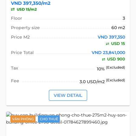
VND 397,350/m2
USD 15/m2
Floor
3
Property size
60 m2
Price M2
VND 397,350
USD 15
Price Total
VND 23,841,000
USD 900
Tax
(Excluded)
10%
Fee
(Excluded)
3.0 USD/m2
VIEW DETAIL
VĂN PHÒNG
CHO THUÊ