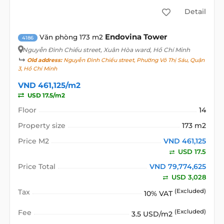
Detail
Endovina Tower
Văn phòng 173 m2
4186
Nguyễn Đình Chiểu street
, Xuân Hòa ward, Hồ Chí Minh
Old address:
Nguyễn Đình Chiểu street, Phường Võ Thị Sáu, Quận
3, Hồ Chí Minh
VND 461,125/m2
USD 17.5/m2
Floor
14
Property size
173 m2
Price M2
VND 461,125
USD 17.5
Price Total
VND 79,774,625
USD 3,028
Tax
(Excluded)
10% VAT
Fee
(Excluded)
3.5 USD/m2