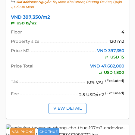
Old address:
Nguyễn Thị Minh Khai street, Phường Đa Kao, Quận
1, Hồ Chí Minh
VND 397,350/m2
USD 15/m2
Floor
4
Property size
120 m2
Price M2
VND 397,350
USD 15
Price Total
VND 47,682,000
USD 1,800
Tax
(Excluded)
10% VAT
Fee
(Excluded)
2.5 USD/m2
VIEW DETAIL
VĂN PHÒNG
CHO THUÊ