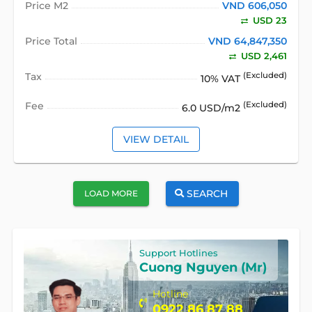
Price M2
VND 606,050
USD 23
Price Total
VND 64,847,350
USD 2,461
Tax
(Excluded)
10% VAT
Fee
(Excluded)
6.0 USD/m2
VIEW DETAIL
SEARCH
LOAD MORE
Support Hotlines
Cuong Nguyen (Mr)
Hotline
0922 86 87 88