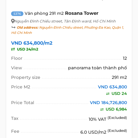
Rosana Tower
Văn phòng 291 m2
5376
Nguyễn Đình Chiểu street
, Tân Định ward, Hồ Chí Minh
Old address:
Nguyễn Đình Chiểu street, Phường Đa Kao, Quận 1,
Hồ Chí Minh
VND 634,800/m2
USD 24/m2
Floor
12
View
panorama toàn thành phố
Property size
291 m2
Price M2
VND 634,800
USD 24
Price Total
VND 184,726,800
USD 6,984
Tax
(Excluded)
10% VAT
Fee
(Excluded)
6.0 USD/m2