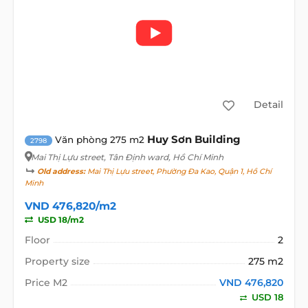
Detail
Huy Sơn Building
Văn phòng 275 m2
2798
Mai Thị Lựu street
, Tân Định ward, Hồ Chí Minh
Old address:
Mai Thị Lựu street, Phường Đa Kao, Quận 1, Hồ Chí
Minh
VND 476,820/m2
USD 18/m2
Floor
2
Property size
275 m2
Price M2
VND 476,820
USD 18