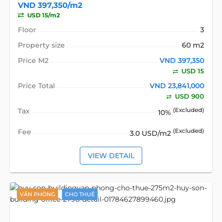
VND 397,350/m2
USD 15/m2
Floor
3
Property size
60 m2
Price M2
VND 397,350
USD 15
Price Total
VND 23,841,000
USD 900
Tax
(Excluded)
10%
Fee
(Excluded)
3.0 USD/m2
VIEW DETAIL
VĂN PHÒNG
CHO THUÊ