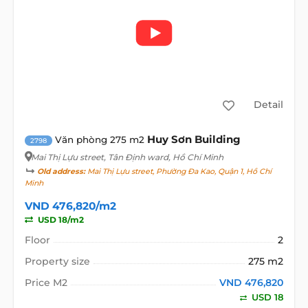
Detail
Huy Sơn Building
Văn phòng 275 m2
2798
Mai Thị Lựu street
, Tân Định ward, Hồ Chí Minh
Old address:
Mai Thị Lựu street, Phường Đa Kao, Quận 1, Hồ Chí
Minh
VND 476,820/m2
USD 18/m2
Floor
2
Property size
275 m2
Price M2
VND 476,820
USD 18