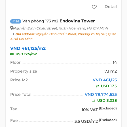
Detail
Endovina Tower
Văn phòng 173 m2
4186
Nguyễn Đình Chiểu street
, Xuân Hòa ward, Hồ Chí Minh
Old address:
Nguyễn Đình Chiểu street, Phường Võ Thị Sáu, Quận
3, Hồ Chí Minh
VND 461,125/m2
USD 17.5/m2
Floor
14
Property size
173 m2
Price M2
VND 461,125
USD 17.5
Price Total
VND 79,774,625
USD 3,028
Tax
(Excluded)
10% VAT
Fee
(Excluded)
3.5 USD/m2