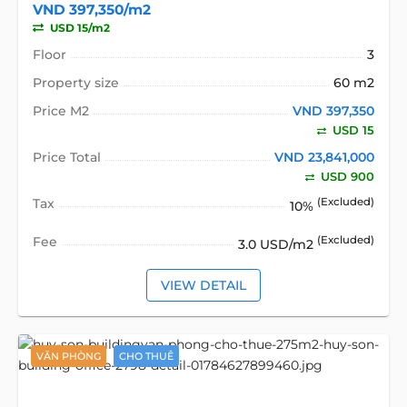
VND 397,350/m2
USD 15/m2
Floor
3
Property size
60 m2
Price M2
VND 397,350
USD 15
Price Total
VND 23,841,000
USD 900
Tax
(Excluded)
10%
Fee
(Excluded)
3.0 USD/m2
VIEW DETAIL
VĂN PHÒNG
CHO THUÊ