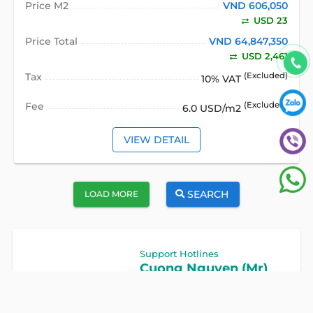
Price M2
VND 606,050
USD 23
Price Total
VND 64,847,350
USD 2,461
Tax
(Excluded)
10% VAT
Fee
(Excluded)
6.0 USD/m2
VIEW DETAIL
SEARCH
LOAD MORE
Support Hotlines
Cuong Nguyen (Mr)
Hotline
0922 86 87 88