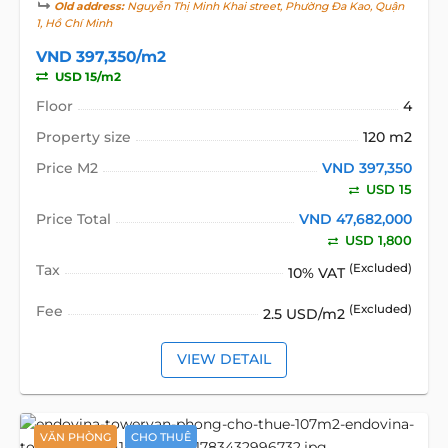
Old address:
Nguyễn Thị Minh Khai street, Phường Đa Kao, Quận
1, Hồ Chí Minh
VND 397,350/m2
USD 15/m2
Floor
4
Property size
120 m2
Price M2
VND 397,350
USD 15
Price Total
VND 47,682,000
USD 1,800
Tax
(Excluded)
10% VAT
Fee
(Excluded)
2.5 USD/m2
VIEW DETAIL
VĂN PHÒNG
CHO THUÊ