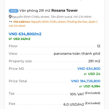
Rosana Tower
Văn phòng 291 m2
5376
Nguyễn Đình Chiểu street
, Tân Định ward, Hồ Chí Minh
Old address:
Nguyễn Đình Chiểu street, Phường Đa Kao, Quận 1,
Hồ Chí Minh
VND 634,800/m2
USD 24/m2
Floor
12
View
panorama toàn thành phố
Property size
291 m2
Price M2
VND 634,800
USD 24
Price Total
VND 184,726,800
USD 6,984
Tax
(Excluded)
10% VAT
Fee
(Excluded)
6.0 USD/m2