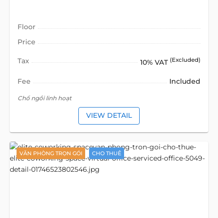
Floor
Price
Tax
(Excluded)
10% VAT
Fee
Included
Chổ ngồi linh hoạt
VIEW DETAIL
VĂN PHÒNG TRỌN GÓI
CHO THUÊ