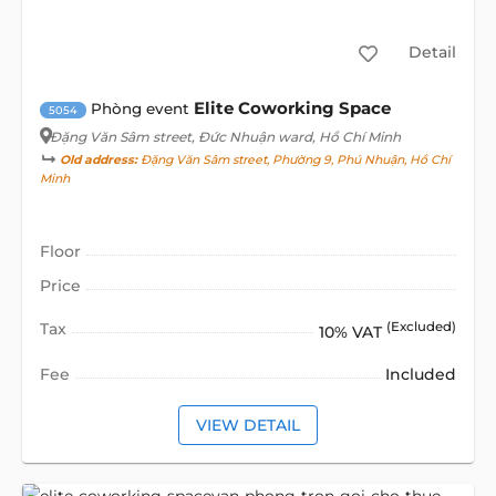
Detail
Elite Coworking Space
Phòng event
5054
Đặng Văn Sâm street
, Đức Nhuận ward, Hồ Chí Minh
Old address:
Đặng Văn Sâm street, Phường 9, Phú Nhuận, Hồ Chí
Minh
Floor
Price
Tax
(Excluded)
10% VAT
Fee
Included
VIEW DETAIL