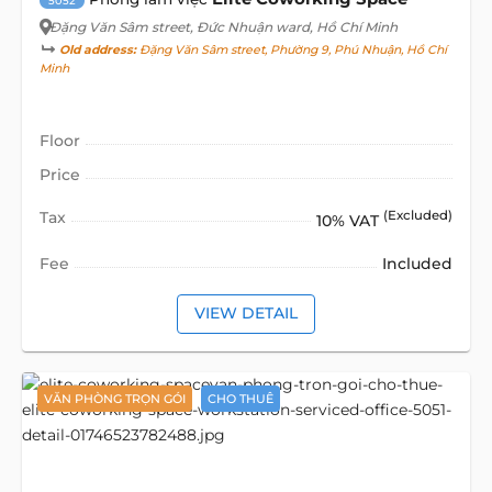
5052
Đặng Văn Sâm street
, Đức Nhuận ward, Hồ Chí Minh
Old address:
Đặng Văn Sâm street, Phường 9, Phú Nhuận, Hồ Chí
Minh
Floor
Price
Tax
(Excluded)
10% VAT
Fee
Included
VIEW DETAIL
VĂN PHÒNG TRỌN GÓI
CHO THUÊ