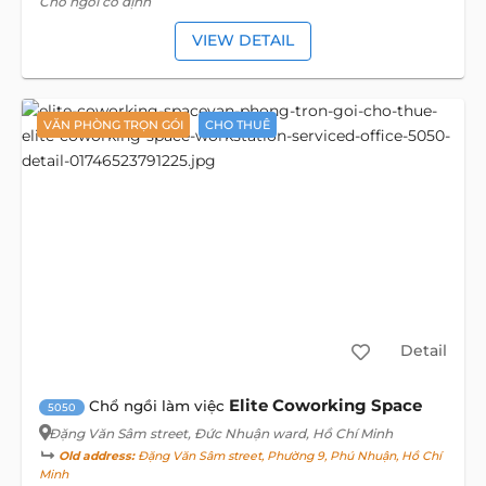
Chổ ngồi cố định
VIEW DETAIL
VĂN PHÒNG TRỌN GÓI
CHO THUÊ
Detail
Elite Coworking Space
Chổ ngồi làm việc
5050
Đặng Văn Sâm street
, Đức Nhuận ward, Hồ Chí Minh
Old address:
Đặng Văn Sâm street, Phường 9, Phú Nhuận, Hồ Chí
Minh