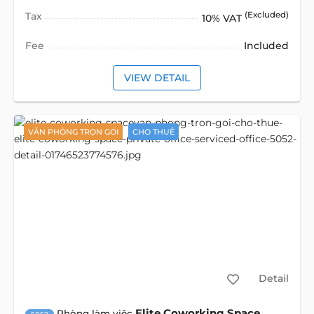
Tax
(Excluded)
10% VAT
Fee
Included
VIEW DETAIL
VĂN PHÒNG TRỌN GÓI
CHO THUÊ
Detail
Elite Coworking Space
Phòng làm việc