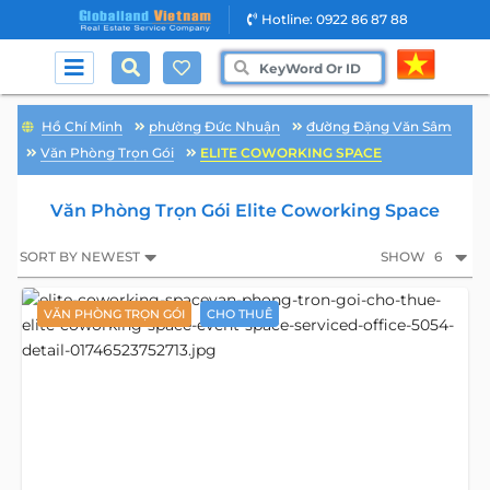
Hotline: 0922 86 87 88
Hồ Chí Minh
phường Đức Nhuận
đường Đặng Văn Sâm
Văn Phòng Trọn Gói
ELITE COWORKING SPACE
Văn Phòng Trọn Gói Elite Coworking Space
SORT BY NEWEST
SHOW
6
VĂN PHÒNG TRỌN GÓI
CHO THUÊ