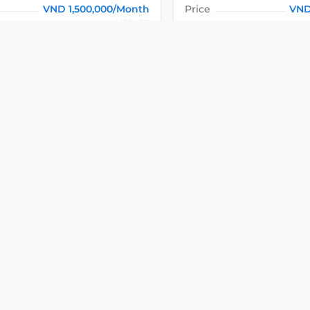
VND 1,500,000/Month
Price
VND
USD 57
(Excluded)
Tax
10% VAT
10
Included
Fee
sk
VIEW DETAIL
VIEW DETA
 OFFICE
FOR LEASE
SERVICED OFFICE
FOR L
Detail