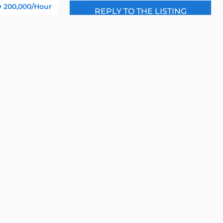
 200,000/Hour
REPLY TO THE LISTING
USD 8
(Excluded)
% VAT
- INTERESTED IN OUR LISTING -
Please send us an email now!
Included
Property Name
IL
Email
EASE
Phone
Message
Detail