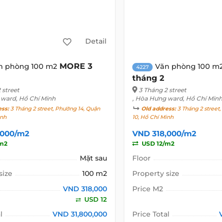
Detail
MORE 3
n phòng 100 m2
Văn phòng 100 m
4227
tháng 2
 street
3 Tháng 2 street
 ward, Hồ Chí Minh
, Hòa Hưng ward, Hồ Chí Min
ess:
3 Tháng 2 street, Phường 14, Quận
Old address:
3 Tháng 2 street
inh
10, Hồ Chí Minh
,000/m2
VND 318,000/m2
m2
USD 12/m2
Mặt sau
Floor
size
100 m2
Property size
VND 318,000
Price M2
USD 12
l
VND 31,800,000
Price Total