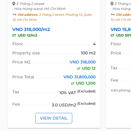
3 Tháng 2 street
3 Tháng 2
, Hòa Hưng ward, Hồ Chí Minh
, Hòa Hưng
Old address:
3 Tháng 2 street, Phường 14, Quận
Old addr
10, Hồ Chí Minh
10, Hồ Chí M
VND 318,000/m2
VND 15,
USD 12/m2
USD 597
Floor
4
Floor
Property size
100 m2
Price
Price M2
VND 318,000
Tax
USD 12
Price Total
VND 31,800,000
Fee
USD 1,200
Văn phòng 
Tax
(Excluded)
10% VAT
Fee
(Excluded)
3.0 USD/m2
VIEW DETAIL