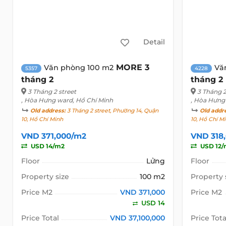
Detail
MORE 3
Văn phòng 100 m2
Vă
5357
4228
tháng 2
tháng 2
3 Tháng 2 street
3 Tháng 2
, Hòa Hưng ward, Hồ Chí Minh
, Hòa Hưng
Old address:
3 Tháng 2 street, Phường 14, Quận
Old addr
10, Hồ Chí Minh
10, Hồ Chí M
VND 371,000/m2
VND 318
USD 14/m2
USD 12/
Floor
Lửng
Floor
Property size
100 m2
Property 
Price M2
VND 371,000
Price M2
USD 14
Price Total
VND 37,100,000
Price Tota