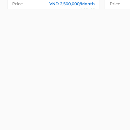
Price
VND 2,500,000/Month
Price
USD 95
Tax
(Excluded)
Tax
10% VAT
Fee
Included
Fee
Dedicated Desk
Flexible De
VIEW DETAIL
SERVICED OFFICE
FOR LEASE
SERVICED
Detail