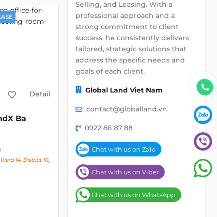
Selling, and Leasing. With a
professional approach and a
EASE
strong commitment to client
success, he consistently delivers
tailored, strategic solutions that
address the specific needs and
goals of each client.
Global Land Viet Nam
Detail
contact@globalland.vn
ndX Ba
0922 86 87 88
Chat with us on Zalo
h
Ward 14, District 10,
Chat with us on Viber
Chat with us on WhatsApp