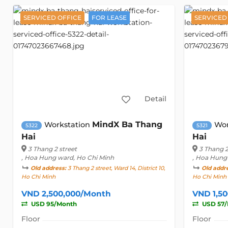
SERVICED OFFICE
FOR LEASE
SERVICED
Detail
MindX Ba Thang
Workstation
Wor
5322
5321
Hai
Hai
3 Thang 2 street
3 Thang 2
, Hoa Hung ward, Ho Chi Minh
, Hoa Hung
Old address:
3 Thang 2 street, Ward 14, District 10,
Old addr
Ho Chi Minh
Ho Chi Minh
VND 2,500,000/Month
VND 1,5
USD 95/Month
USD 57/
Floor
Floor