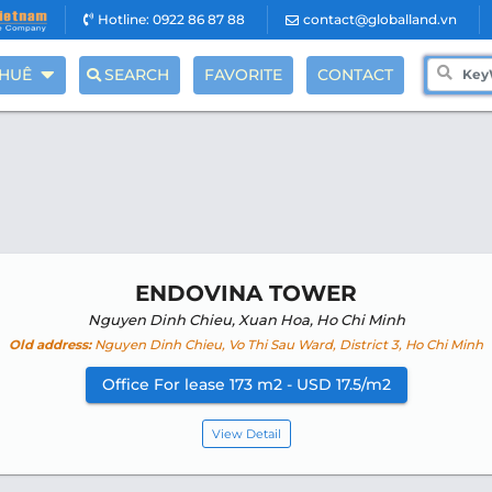
Hotline: 0922 86 87 88
contact@globalland.vn
THUÊ
SEARCH
FAVORITE
CONTACT
ENDOVINA TOWER
Nguyen Dinh Chieu, Xuan Hoa, Ho Chi Minh
Old address:
Nguyen Dinh Chieu, Vo Thi Sau Ward, District 3, Ho Chi Minh
Office For lease 173 m2 - USD 17.5/m2
View Detail