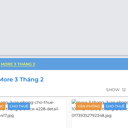
MORE 3 THÁNG 2
More 3 Tháng 2
SHOW
12
NG
CHO THUÊ
VĂN PHÒNG
CHO THUÊ