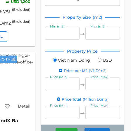
USD 1,200
(Excluded)
% VAT
Property Size
(m2)
(Excluded)
SD/m2
Min (m2)
Max (m2)
IL
Property Price
HO THUÊ
Viet Nam Dong
USD
Price per M2
(VND/m2)
Price (Min)
Price (Max)
Price Total
(Million Dong)
Detail
Price (Min)
Price (Max)
indX Ba