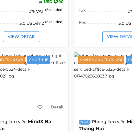
USD 1,200
(Excluded)
Tax
10% VAT
10
(Excluded)
Fee
3.0 USD/m2
3.0 U
VIEW DETAIL
VIEW DETA
G TRỌN GÓI
CHO THUÊ
VĂN PHÒNG TRỌN GÓI
C
Detail
MindX Ba
M
òng làm việc
Phòng làm việc
5323
ai
Tháng Hai