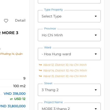
Type Property
Select Type
Detail
Province
MORE 3
2
Ho Chi Minh
Ward
h
- Hoa Hung ward
, Phường 14, Quận
Ward 12, District 10, Ho Chi Minh
Ward 14, District 10, Ho Chi Minh
Ward 15, District 10, Ho Chi Minh
9
Street
100 m2
3 Thang 2
VND 318,000
USD 12
Project Name
VND 31,800,000
MORE 3 thang 2