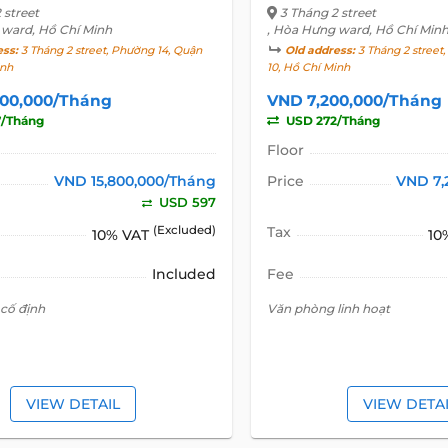
 street
3 Tháng 2 street
 ward, Hồ Chí Minh
, Hòa Hưng ward, Hồ Chí Min
ess:
3 Tháng 2 street, Phường 14, Quận
Old address:
3 Tháng 2 street
inh
10, Hồ Chí Minh
800,000/Tháng
VND 7,200,000/Tháng
/Tháng
USD 272/Tháng
Floor
VND 15,800,000/Tháng
Price
VND 7,
USD 597
(Excluded)
Tax
10% VAT
10
Included
Fee
cố định
Văn phòng linh hoạt
VIEW DETAIL
VIEW DETA