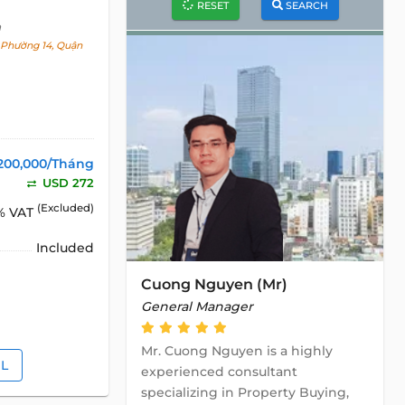
RESET
SEARCH
h
, Phường 14, Quận
200,000/Tháng
USD 272
(Excluded)
% VAT
Included
Cuong Nguyen (Mr)
General Manager
Mr. Cuong Nguyen is a highly
IL
experienced consultant
specializing in Property Buying,