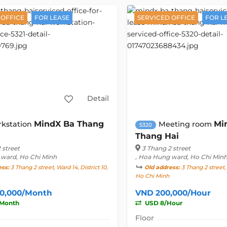
 OFFICE
FOR LEASE
SERVICED OFFICE
FOR L
Detail
MindX Ba Thang
Mi
kstation
Meeting room
5320
Thang Hai
 street
3 Thang 2 street
 ward, Ho Chi Minh
, Hoa Hung ward, Ho Chi Min
ess:
3 Thang 2 street, Ward 14, District 10,
Old address:
3 Thang 2 street, 
Ho Chi Minh
00,000/Month
VND 200,000/Hour
Month
USD 8/Hour
Floor