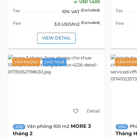
USD 1,400
Tax
(Excluded)
Tax
10% VAT
Fee
(Excluded)
Fee
3.0 USD/m2
VIEW DETAIL
VĂN PHÒNG
CHO THUÊ
VĂN PHÒN
Detail
MORE 3
Văn phòng 100 m2
Ph
4226
5324
tháng 2
Tháng H