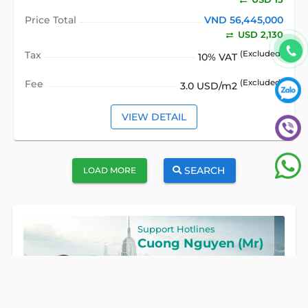
Price Total
VND 56,445,000
USD 2,130
Tax
(Excluded)
10% VAT
Fee
(Excluded)
3.0 USD/m2
VIEW DETAIL
SEARCH
LOAD MORE
Support Hotlines
Cuong Nguyen (Mr)
Hotline
0922 86 87 88