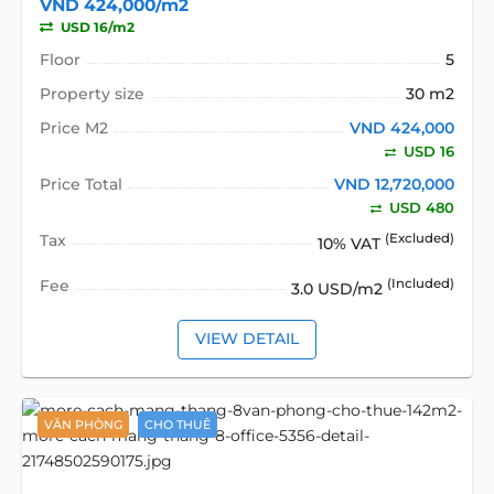
VND 424,000/m2
USD 16/m2
Floor
5
Property size
30 m2
Price M2
VND 424,000
USD 16
Price Total
VND 12,720,000
USD 480
Tax
(Excluded)
10% VAT
Fee
(Included)
3.0 USD/m2
VIEW DETAIL
VĂN PHÒNG
CHO THUÊ