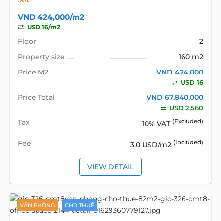
Minh
VND 424,000/m2
USD 16/m2
Floor
2
Property size
160 m2
Price M2
VND 424,000
USD 16
Price Total
VND 67,840,000
USD 2,560
Tax
(Excluded)
10% VAT
Fee
(Included)
3.0 USD/m2
VIEW DETAIL
VĂN PHÒNG
CHO THUÊ