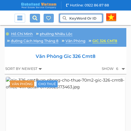
Hotline: 0922 86 87 88
Hồ Chí Minh
phường Nhiêu Lộc
đường Cách Mạng Tháng 8
Văn Phòng
GIC 326 CMT8
Văn Phòng Gic 326 Cmt8
SORT BY NEWEST
SHOW
6
VĂN PHÒNG
CHO THUÊ