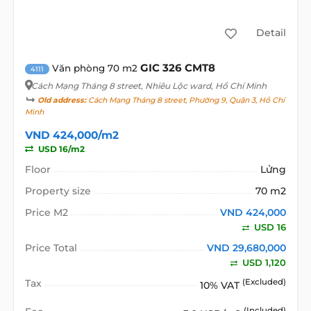
Detail
GIC 326 CMT8
Văn phòng 70 m2
4111
Cách Mạng Tháng 8 street
, Nhiêu Lộc ward, Hồ Chí Minh
Old address:
Cách Mạng Tháng 8 street, Phường 9, Quận 3, Hồ Chí
Minh
VND 424,000/m2
USD 16/m2
Floor
Lửng
Property size
70 m2
Price M2
VND 424,000
USD 16
Price Total
VND 29,680,000
USD 1,120
Tax
(Excluded)
10% VAT
(Included)