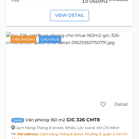
Fee
3.0 USD/m2
VIEW DETAIL
VĂN PHÒNG
CHO THUÊ
Detail
GIC 326 CMT8
Văn phòng 160 m2
3448
Cách Mạng Tháng 8 street
, Nhiêu Lộc ward, Hồ Chí Minh
Old address:
Cách Mạng Tháng 8 street, Phường 9, Quận 3, Hồ Chí