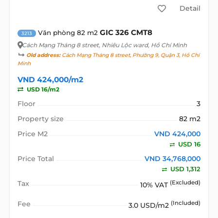
Detail
GIC 326 CMT8
Văn phòng 82 m2
3213
Cách Mạng Tháng 8 street
, Nhiêu Lộc ward, Hồ Chí Minh
Old address:
Cách Mạng Tháng 8 street, Phường 9, Quận 3, Hồ Chí
Minh
VND 424,000/m2
USD 16/m2
Floor
3
Property size
82 m2
Price M2
VND 424,000
USD 16
Price Total
VND 34,768,000
USD 1,312
Tax
(Excluded)
10% VAT
Fee
(Included)
3.0 USD/m2