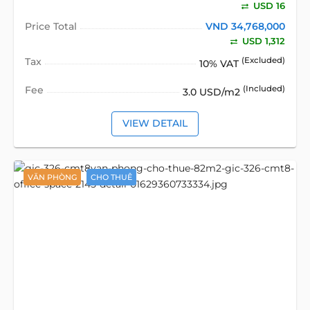
USD 16
Price Total
VND 34,768,000
USD 1,312
Tax
(Excluded)
10% VAT
Fee
(Included)
3.0 USD/m2
VIEW DETAIL
VĂN PHÒNG
CHO THUÊ