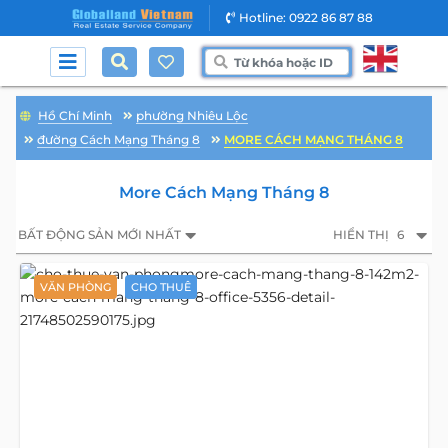
Hotline: 0922 86 87 88
Hồ Chí Minh
phường Nhiêu Lộc
đường Cách Mạng Tháng 8
MORE CÁCH MẠNG THÁNG 8
More Cách Mạng Tháng 8
BẤT ĐỘNG SẢN MỚI NHẤT
HIỂN THỊ
6
VĂN PHÒNG
CHO THUÊ