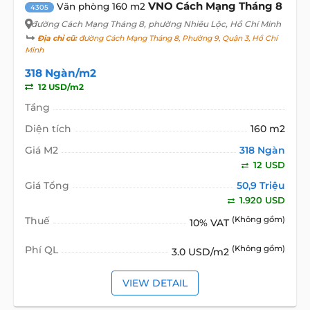
VNO Cách Mạng Tháng 8
Văn phòng 160 m2
4305
đường Cách Mạng Tháng 8
, phường Nhiêu Lộc, Hồ Chí Minh
Địa chỉ cũ:
đường Cách Mạng Tháng 8, Phường 9, Quận 3, Hồ Chí
Minh
318 Ngàn/m2
12 USD/m2
Tầng
Diện tích
160 m2
Giá M2
318 Ngàn
12 USD
Giá Tổng
50,9 Triệu
1.920 USD
Thuế
(Không gồm)
10% VAT
Phí QL
(Không gồm)
3.0 USD/m2
VIEW DETAIL