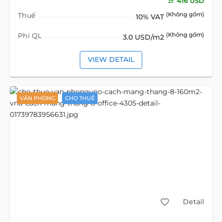
416 USD
Thuế
(Không gồm)
10% VAT
Phí QL
(Không gồm)
3.0 USD/m2
VIEW DETAIL
VĂN PHÒNG
CHO THUÊ
Detail