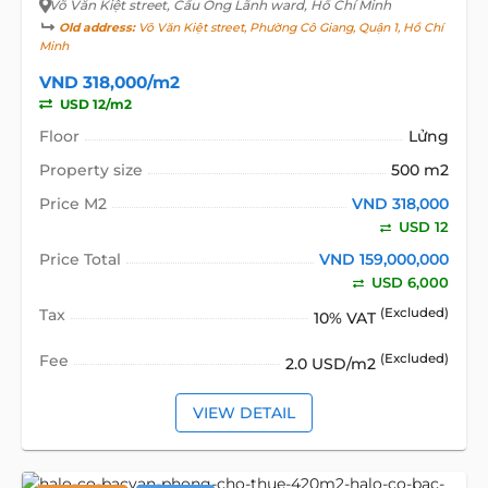
Võ Văn Kiệt street
, Cầu Ông Lãnh ward, Hồ Chí Minh
Old address:
Võ Văn Kiệt street, Phường Cô Giang, Quận 1, Hồ Chí
Minh
VND 318,000/m2
USD 12/m2
Floor
Lửng
Property size
500 m2
Price M2
VND 318,000
USD 12
Price Total
VND 159,000,000
USD 6,000
Tax
(Excluded)
10% VAT
Fee
(Excluded)
2.0 USD/m2
VIEW DETAIL