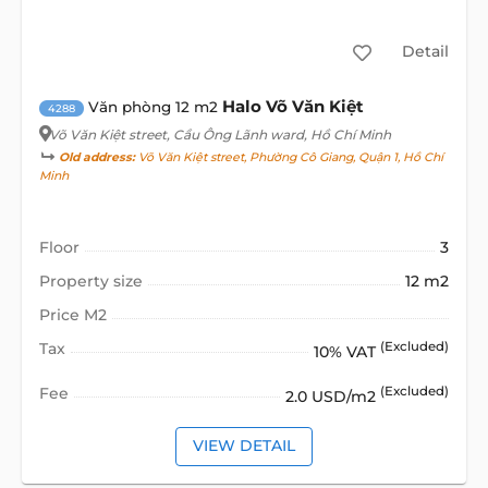
Detail
Halo Võ Văn Kiệt
Văn phòng 12 m2
4288
Võ Văn Kiệt street
, Cầu Ông Lãnh ward, Hồ Chí Minh
Old address:
Võ Văn Kiệt street, Phường Cô Giang, Quận 1, Hồ Chí
Minh
Floor
3
Property size
12 m2
Price M2
Tax
(Excluded)
10% VAT
Fee
(Excluded)
2.0 USD/m2
VIEW DETAIL