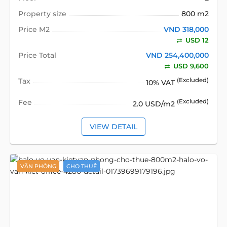
Property size
800 m2
Price M2
VND 318,000
USD 12
Price Total
VND 254,400,000
USD 9,600
Tax
(Excluded)
10% VAT
Fee
(Excluded)
2.0 USD/m2
VIEW DETAIL
VĂN PHÒNG
CHO THUÊ