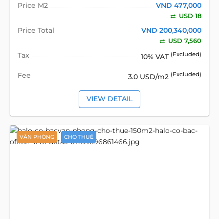
Price M2
VND 477,000
USD 18
Price Total
VND 200,340,000
USD 7,560
Tax
(Excluded)
10% VAT
Fee
(Excluded)
3.0 USD/m2
VIEW DETAIL
VĂN PHÒNG
CHO THUÊ