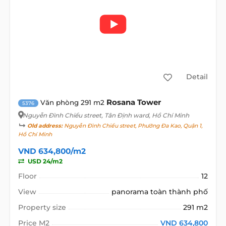
Detail
Rosana Tower
Văn phòng 291 m2
5376
Nguyễn Đình Chiểu street
, Tân Định ward, Hồ Chí Minh
Old address:
Nguyễn Đình Chiểu street, Phường Đa Kao, Quận 1,
Hồ Chí Minh
VND 634,800/m2
USD 24/m2
Floor
12
View
panorama toàn thành phố
Property size
291 m2
Price M2
VND 634,800