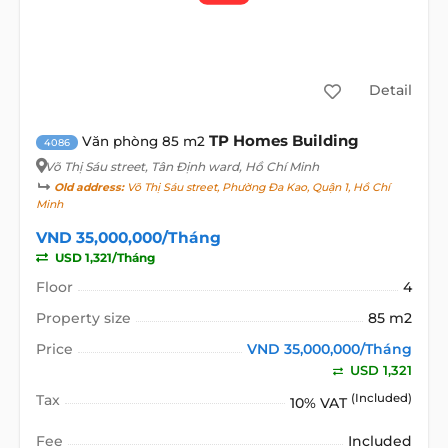
Detail
TP Homes Building
Văn phòng 85 m2
4086
Võ Thị Sáu street
, Tân Định ward, Hồ Chí Minh
Old address:
Võ Thị Sáu street, Phường Đa Kao, Quận 1, Hồ Chí
Minh
VND 35,000,000/Tháng
USD 1,321/Tháng
Floor
4
Property size
85 m2
Price
VND 35,000,000/Tháng
USD 1,321
Tax
(Included)
10% VAT
Fee
Included