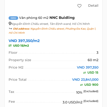
Detail
NNC Buidling
Văn phòng 60 m2
3892
Nguyễn Đình Chiểu street
, Tân Định ward, Hồ Chí Minh
Old address:
Nguyễn Đình Chiểu street, Phường Đa Kao, Quận 1,
Hồ Chí Minh
VND 397,350/m2
USD 15/m2
Floor
3
Property size
60 m2
Price M2
VND 397,350
USD 15
Price Total
VND 23,841,000
USD 900
Tax
(Excluded)
10%
Fee
(Excluded)
3.0 USD/m2