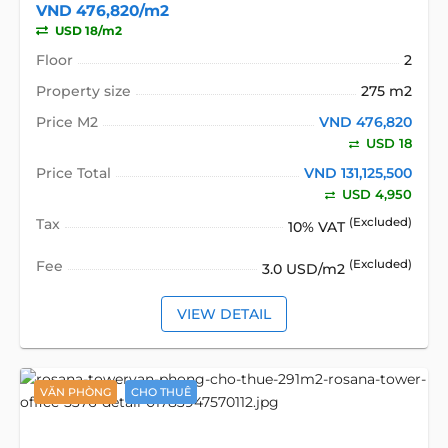
VND 476,820/m2
USD 18/m2
Floor
2
Property size
275 m2
Price M2
VND 476,820
USD 18
Price Total
VND 131,125,500
USD 4,950
Tax
(Excluded)
10% VAT
Fee
(Excluded)
3.0 USD/m2
VIEW DETAIL
VĂN PHÒNG
CHO THUÊ