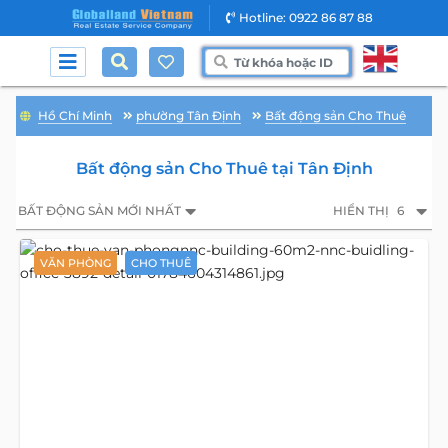
Hotline: 0922 86 87 88
Hồ Chí Minh
phường Tân Định
Bất động sản Cho Thuê
Bất động sản Cho Thuê tại Tân Định
BẤT ĐỘNG SẢN MỚI NHẤT
HIỂN THỊ
6
VĂN PHÒNG
CHO THUÊ