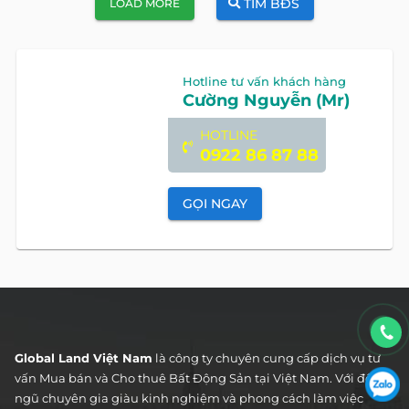
TÌM BĐS
LOAD MORE
Hotline tư vấn khách hàng
Cường Nguyễn (Mr)
HOTLINE
0922 86 87 88
GỌI NGAY
Global Land Việt Nam
là công ty chuyên cung cấp dịch vụ tư
vấn Mua bán và Cho thuê Bất Động Sản tại Việt Nam. Với đội
ngũ chuyên gia giàu kinh nghiệm và phong cách làm việc