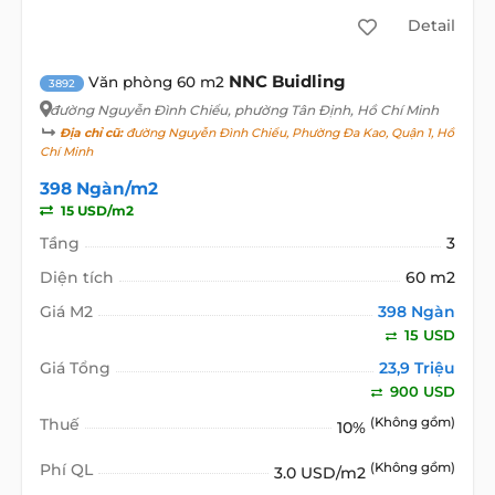
Detail
NNC Buidling
Văn phòng 60 m2
3892
đường Nguyễn Đình Chiểu
, phường Tân Định, Hồ Chí Minh
Địa chỉ cũ:
đường Nguyễn Đình Chiểu, Phường Đa Kao, Quận 1, Hồ
Chí Minh
398 Ngàn/m2
15 USD/m2
Tầng
3
Diện tích
60 m2
Giá M2
398 Ngàn
15 USD
Giá Tổng
23,9 Triệu
900 USD
Thuế
(Không gồm)
10%
Phí QL
(Không gồm)
3.0 USD/m2