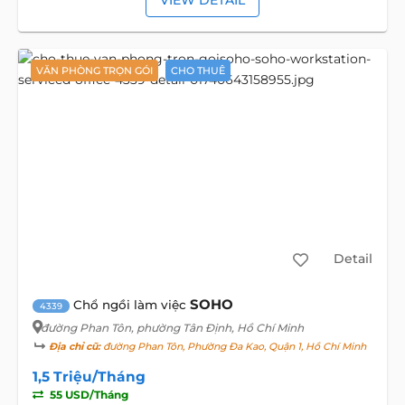
VIEW DETAIL
VĂN PHÒNG TRỌN GÓI
CHO THUÊ
Detail
SOHO
Chổ ngồi làm việc
4339
đường Phan Tôn
, phường Tân Định, Hồ Chí Minh
Địa chỉ cũ:
đường Phan Tôn, Phường Đa Kao, Quận 1, Hồ Chí Minh
1,5 Triệu/Tháng
55 USD/Tháng