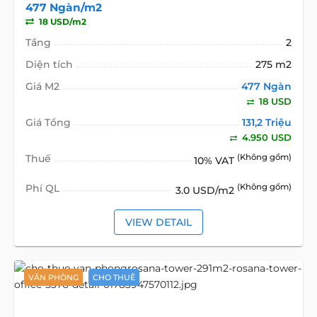
477 Ngàn/m2
18 USD/m2
Tầng
2
Diện tích
275 m2
Giá M2
477 Ngàn
18 USD
Giá Tổng
131,2 Triệu
4.950 USD
Thuế
(Không gồm)
10% VAT
Phí QL
(Không gồm)
3.0 USD/m2
VIEW DETAIL
VĂN PHÒNG
CHO THUÊ