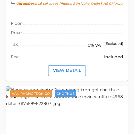
Old address:
Lê Lợi street, Phường Bến Nghé, Quận 1, Hồ Chí Minh
Floor
Price
Tax
(Excluded)
10% VAT
Fee
Included
VIEW DETAIL
VĂN PHÒNG TRỌN GÓI
CHO THUÊ