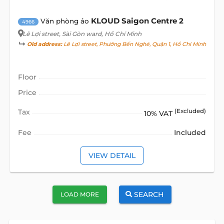
KLOUD Saigon Centre 2
Văn phòng ảo
4966
Lê Lợi street
, Sài Gòn ward, Hồ Chí Minh
Old address:
Lê Lợi street, Phường Bến Nghé, Quận 1, Hồ Chí Minh
Floor
Price
Tax
(Excluded)
10% VAT
Fee
Included
VIEW DETAIL
SEARCH
LOAD MORE