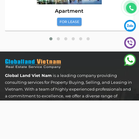
Apartment
FOR LEASE
Global Land Viet Nam
is a leading company providing
consulting services for Property Buying, Selling, and Leasing in
Vietnam. With a team of highly experienced professionals and
a commitment to excellence, we offer a diverse range of
property solutions. We are confident in delivering optimal and
effective solutions that meet the unique needs and
expectations of our clients in the real estate sector.
The Address Tower - 60 Nguyen Dinh Chieu Street,
Tan Dinh Ward, Ho Chi Minh City