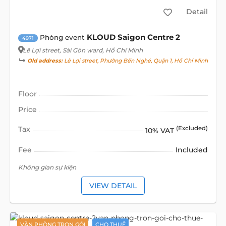
Detail
KLOUD Saigon Centre 2
Phòng event
4971
Lê Lợi street
, Sài Gòn ward, Hồ Chí Minh
Old address:
Lê Lợi street, Phường Bến Nghé, Quận 1, Hồ Chí Minh
Floor
Price
Tax
(Excluded)
10% VAT
Fee
Included
Không gian sự kiện
VIEW DETAIL
VĂN PHÒNG TRỌN GÓI
CHO THUÊ