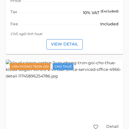
Price
Tax
(Excluded)
10% VAT
Fee
Included
Chỗ ngồi linh hoạt
VIEW DETAIL
VĂN PHÒNG TRỌN GÓI
CHO THUÊ
Detail