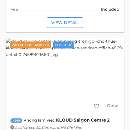
Fee
Included
VIEW DETAIL
VĂN PHÒNG TRỌN GÓI
CHO THUÊ
Detail
KLOUD Saigon Centre 2
Phòng làm việc
4969
Lê Lợi street
, Sài Gòn ward, Hồ Chí Minh