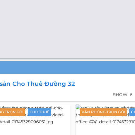
 sản Cho Thuê Đường 32
SHOW
6
G TRỌN GÓI
CHO THUÊ
VĂN PHÒNG TRỌN GÓI
C