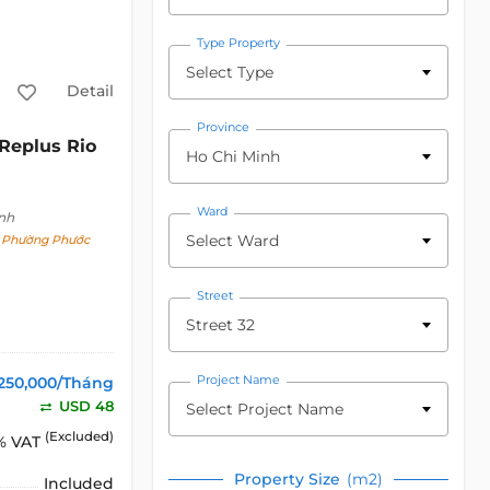
Type Property
Select Type
Detail
Province
Replus Rio
Ho Chi Minh
Ward
nh
Select Ward
, Phường Phước
Street
Street 32
Project Name
,250,000/Tháng
USD 48
Select Project Name
(Excluded)
% VAT
Property Size
(m2)
Included