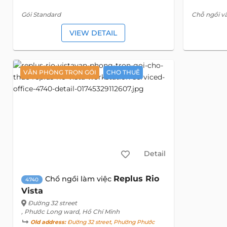
Gói Standard
Chỗ ngồi vã
VIEW DETAIL
VĂN PHÒNG TRỌN GÓI
CHO THUÊ
Detail
Replus Rio
Chổ ngồi làm việc
4740
Vista
Đường 32 street
, Phước Long ward, Hồ Chí Minh
Old address:
Đường 32 street, Phường Phước