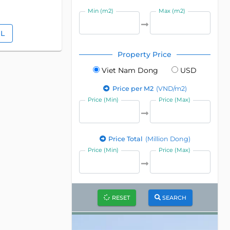
Min (m2)
Max (m2)
IL
Property Price
Viet Nam Dong
USD
Price per M2
(VND/m2)
Price (Min)
Price (Max)
Price Total
(Million Dong)
Price (Min)
Price (Max)
RESET
SEARCH