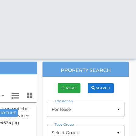
PROPERTY SEARCH
RESET
SEARCH
Transaction
For lease
HO THUÊ
Type Group
Select Group