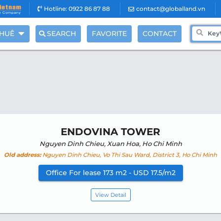
Hotline: 0922 86 87 88
contact@globalland.vn
THUÊ
SEARCH
FAVORITE
CONTACT
ENDOVINA TOWER
Nguyen Dinh Chieu, Xuan Hoa, Ho Chi Minh
Old address:
Nguyen Dinh Chieu, Vo Thi Sau Ward, District 3, Ho Chi Minh
Office For lease 173 m2 - USD 17.5/m2
View Detail