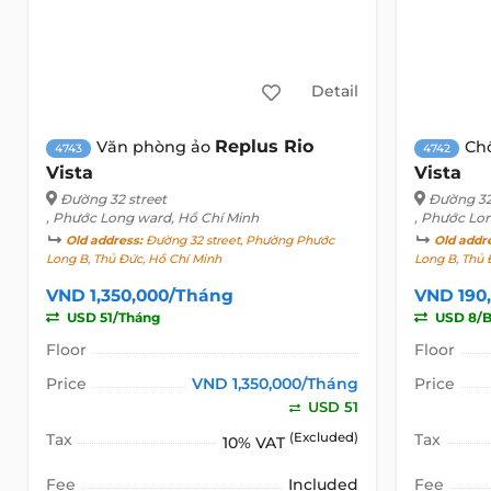
Detail
Replus Rio
Văn phòng ảo
Ch
4743
4742
Vista
Vista
Đường 32 street
Đường 32
, Phước Long ward, Hồ Chí Minh
, Phước Lo
Old address:
Đường 32 street, Phường Phước
Old addr
Long B, Thủ Đức, Hồ Chí Minh
Long B, Thủ 
VND 1,350,000/Tháng
VND 190
USD 51/Tháng
USD 8/B
Floor
Floor
Price
VND 1,350,000/Tháng
Price
USD 51
Tax
(Excluded)
Tax
10% VAT
Fee
Included
Fee