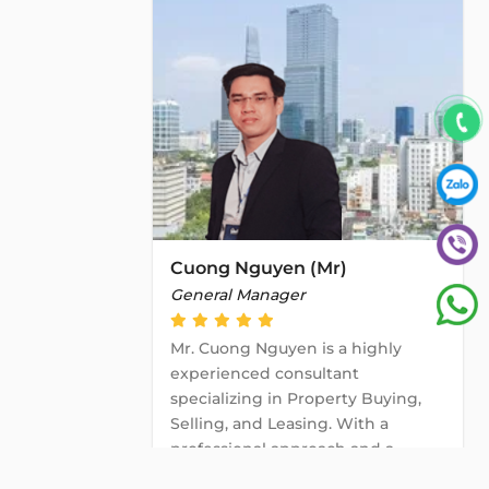
Cuong Nguyen (Mr)
General Manager
Mr. Cuong Nguyen is a highly
experienced consultant
specializing in Property Buying,
Selling, and Leasing. With a
professional approach and a
strong commitment to client