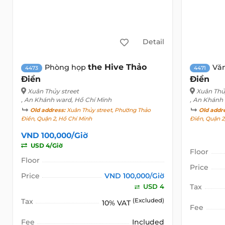
Detail
the Hive Thảo
Phòng họp
Vă
4473
4471
Điền
Điền
Xuân Thủy street
Xuân Thủ
, An Khánh ward, Hồ Chí Minh
, An Khánh
Old address:
Xuân Thủy street, Phường Thảo
Old addr
Điền, Quận 2, Hồ Chí Minh
Điền, Quận 2
VND 100,000/Giờ
USD 4/Giờ
Floor
Floor
Price
Price
VND 100,000/Giờ
USD 4
Tax
Tax
(Excluded)
10% VAT
Fee
Fee
Included