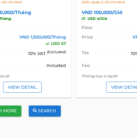
, Hồ Chí Minh
Điền, Quận 2, Hồ Chí Minh
00,000/Tháng
VND 100,000/Giờ
Tháng
USD 4/Giờ
Floor
VND 1,500,000/Tháng
Price
V
USD 57
(Excluded)
Tax
10% VAT
10
Included
Fee
ia sẽ
Phòng họp 4 người
VIEW DETAIL
VIEW DETA
D MORE
SEARCH