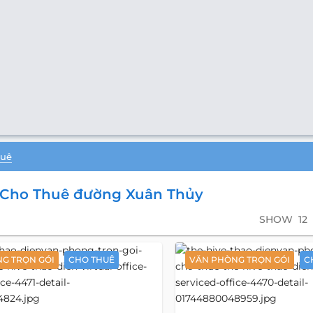
huê
 Cho Thuê đường Xuân Thủy
SHOW
12
G TRỌN GÓI
CHO THUÊ
VĂN PHÒNG TRỌN GÓI
C