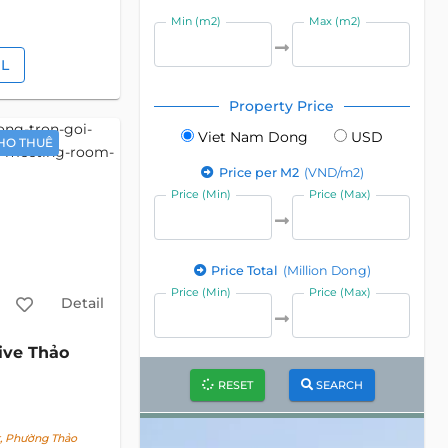
Min (m2)
Max (m2)
IL
Property Price
Viet Nam Dong
USD
HO THUÊ
Price per M2
(VND/m2)
Price (Min)
Price (Max)
Price Total
(Million Dong)
Price (Min)
Price (Max)
Detail
ive Thảo
RESET
SEARCH
t, Phường Thảo