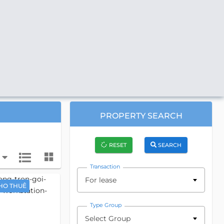
PROPERTY SEARCH
RESET
SEARCH
Transaction
For lease
HO THUÊ
Type Group
Select Group