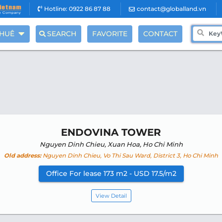
Hotline: 0922 86 87 88
contact@globalland.vn
THUÊ
SEARCH
FAVORITE
CONTACT
ENDOVINA TOWER
Nguyen Dinh Chieu, Xuan Hoa, Ho Chi Minh
Old address:
Nguyen Dinh Chieu, Vo Thi Sau Ward, District 3, Ho Chi Minh
Office For lease 173 m2 - USD 17.5/m2
View Detail