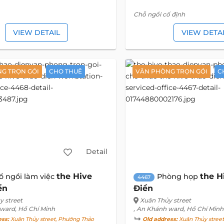
Chỗ ngồi cố định
VIEW DETAIL
VIEW DETA
G TRỌN GÓI
CHO THUÊ
VĂN PHÒNG TRỌN GÓI
C
Detail
the Hive
the H
ổ ngồi làm việc
Phòng họp
4467
ền
Điền
y street
Xuân Thủy street
 ward, Hồ Chí Minh
, An Khánh ward, Hồ Chí Minh
ess:
Xuân Thủy street, Phường Thảo
Old address:
Xuân Thủy stree