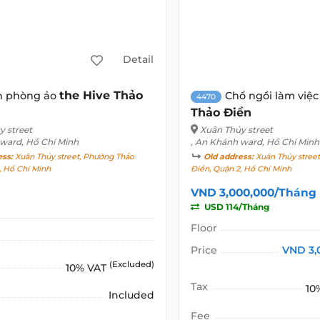
Detail
the Hive Thảo
n phòng ảo
Chổ ngồi làm việ
4470
Thảo Điền
y street
Xuân Thủy street
 ward, Hồ Chí Minh
, An Khánh ward, Hồ Chí Minh
ess:
Xuân Thủy street, Phường Thảo
Old address:
Xuân Thủy stree
, Hồ Chí Minh
Điền, Quận 2, Hồ Chí Minh
VND 3,000,000/Tháng
USD 114/Tháng
Floor
Price
VND 3,
(Excluded)
10% VAT
Tax
10
Included
Fee