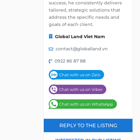
success, he consistently delivers
tailored, strategic solutions that
address the specific needs and
goals of each client.
Global Land Viet Nam
contact@globalland.vn
0922 86 87 88
Chat with us on Zalo
Chat with us on Viber
Chat with us on WhatsApp
REPLY TO THE LISTING