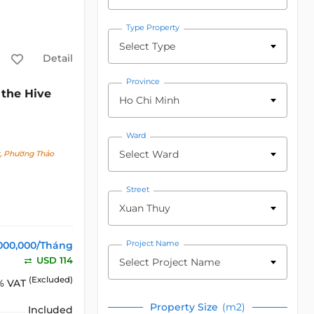
Type Property
Select Type
Detail
Province
the Hive
c
Ho Chi Minh
Ward
Select Ward
t, Phường Thảo
Street
Xuan Thuy
Project Name
000,000/Tháng
USD 114
Select Project Name
(Excluded)
% VAT
Property Size
(m2)
Included