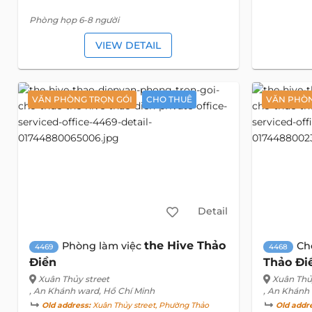
Phòng họp 6-8 người
VIEW DETAIL
VĂN PHÒNG TRỌN GÓI
CHO THUÊ
VĂN PHÒN
Detail
the Hive Thảo
Phòng làm việc
Ch
4469
4468
Điền
Thảo Đi
Xuân Thủy street
Xuân Thủ
, An Khánh ward, Hồ Chí Minh
, An Khánh
Old address:
Xuân Thủy street, Phường Thảo
Old addr