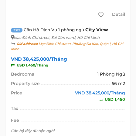
Detail
City View
Căn Hộ Dịch Vụ 1 phòng ngủ
3319
Mạc Đỉnh Chi street
, Sài Gòn ward, Hồ Chí Minh
Old address:
Mạc Đỉnh Chi street, Phường Đa Kao, Quận 1, Hồ Chí
Minh
VND 38,425,000/Tháng
USD 1,450/Tháng
Bedrooms
1 Phòng Ngủ
Property size
56 m2
Price
VND 38,425,000/Tháng
USD 1,450
Tax
Fee
Căn hộ đầy đủ tiện nghi