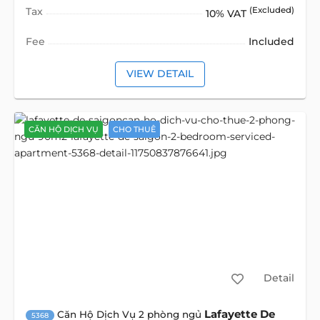
Tax
(Excluded)
10% VAT
Fee
Included
VIEW DETAIL
CĂN HỘ DỊCH VỤ
CHO THUÊ
Detail
Lafayette De
Căn Hộ Dịch Vụ 2 phòng ngủ
5368