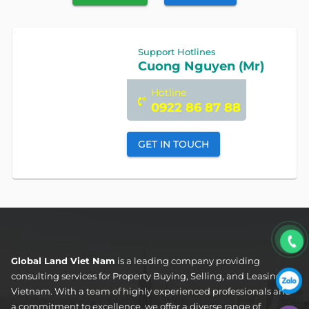
Support Hotlines
Cuong Nguyen (Mr)
Hotline
0922 86 87 88
GET IN TOUCH
Global Land Viet Nam
is a leading company providing
consulting services for Property Buying, Selling, and Leasing in
Vietnam. With a team of highly experienced professionals and
a commitment to excellence, we offer a diverse range of