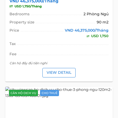
VND 46,375,000/Tháng
USD 1,750/Tháng
Bedrooms
2 Phòng Ngủ
Property size
90 m2
Price
VND 46,375,000/Tháng
USD 1,750
Tax
Fee
Căn hộ đầy đủ tiện nghi
VIEW DETAIL
CĂN HỘ DỊCH VỤ
CHO THUÊ