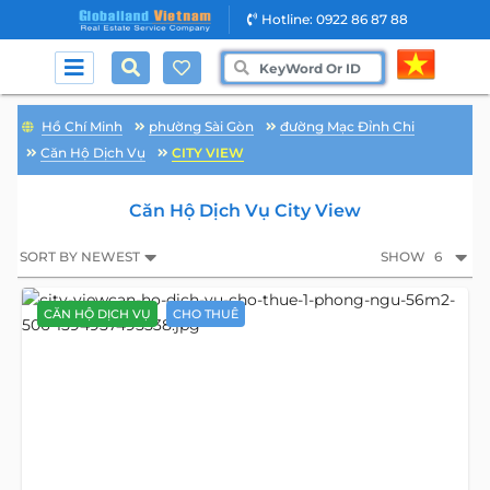
Hotline: 0922 86 87 88
Hồ Chí Minh
phường Sài Gòn
đường Mạc Đỉnh Chi
Căn Hộ Dịch Vụ
CITY VIEW
Căn Hộ Dịch Vụ City View
SORT BY NEWEST
SHOW
6
CĂN HỘ DỊCH VỤ
CHO THUÊ