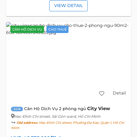
VIEW DETAIL
CĂN HỘ DỊCH VỤ
CHO THUÊ
Detail
City View
Căn Hộ Dịch Vụ 2 phòng ngủ
3418
Mạc Đỉnh Chi street
, Sài Gòn ward, Hồ Chí Minh
Old address:
Mạc Đỉnh Chi street, Phường Đa Kao, Quận 1, Hồ Chí
Minh