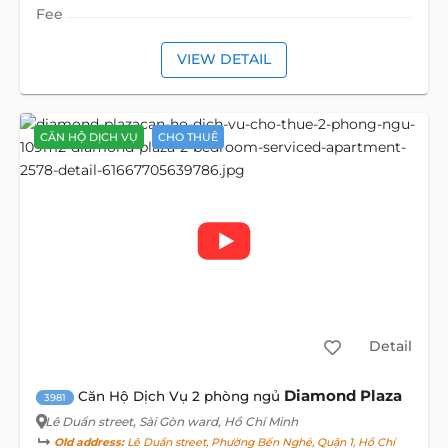
Fee
VIEW DETAIL
CĂN HỘ DỊCH VỤ
CHO THUÊ
Detail
Diamond Plaza
Căn Hộ Dịch Vụ 2 phòng ngủ
3981
Lê Duẩn street
, Sài Gòn ward, Hồ Chí Minh
Old address:
Lê Duẩn street, Phường Bến Nghé, Quận 1, Hồ Chí