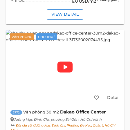
Phí QL
6.0 USD/m2
VIEW DETAIL
VĂN PHÒNG
CHO THUÊ
Detail
Dakao Office Center
Văn phòng 30 m2
2772
đường Mạc Đỉnh Chi
, phường Sài Gòn, Hồ Chí Minh
Địa chỉ cũ:
đường Mạc Đỉnh Chi, Phường Đa Kao, Quận 1, Hồ Chí