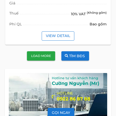
Giá
Thuế
(Không gồm)
10% VAT
Phí QL
Bao gồm
VIEW DETAIL
TÌM BĐS
LOAD MORE
Hotline tư vấn khách hàng
Cường Nguyễn (Mr)
HOTLINE
0922 86 87 88
GỌI NGAY