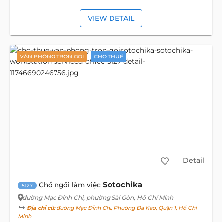
VIEW DETAIL
VĂN PHÒNG TRỌN GÓI
CHO THUÊ
Detail
Sotochika
Chổ ngồi làm việc
5127
đường Mạc Đỉnh Chi
, phường Sài Gòn, Hồ Chí Minh
Địa chỉ cũ:
đường Mạc Đỉnh Chi, Phường Đa Kao, Quận 1, Hồ Chí
Minh