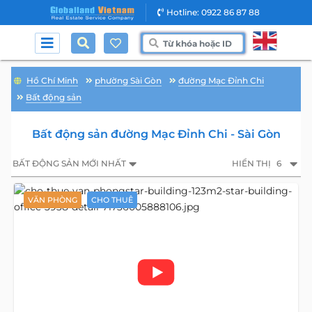
Hotline: 0922 86 87 88
Hồ Chí Minh
phường Sài Gòn
đường Mạc Đỉnh Chi
Bất động sản
Bất động sản đường Mạc Đỉnh Chi - Sài Gòn
BẤT ĐỘNG SẢN MỚI NHẤT
HIỂN THỊ
6
VĂN PHÒNG
CHO THUÊ