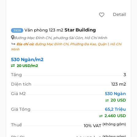
Detail
Star Building
Văn phòng 123 m2
3938
đường Mạc Đỉnh Chi
, phường Sài Gòn, Hồ Chí Minh
Địa chỉ cũ:
đường Mạc Đỉnh Chi, Phường Đa Kao, Quận 1, Hồ Chí
Minh
530 Ngàn/m2
20 USD/m2
Tầng
3
Diện tích
123 m2
Giá M2
530 Ngàn
20 USD
Giá Tổng
65,2 Triệu
2.460 USD
Thuế
(Không gồm)
10% VAT
(Không gồm)