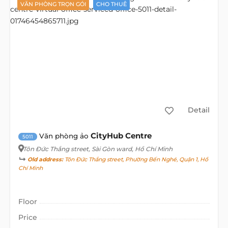
VĂN PHÒNG TRỌN GÓI
CHO THUÊ
Detail
CityHub Centre
Văn phòng ảo
5011
Tôn Đức Thắng street
, Sài Gòn ward, Hồ Chí Minh
Old address:
Tôn Đức Thắng street, Phường Bến Nghé, Quận 1, Hồ
Chí Minh
Floor
Price