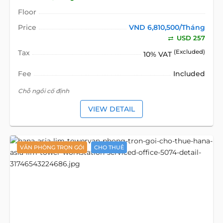
Floor
Price
VND 6,810,500/Tháng
USD 257
Tax
(Excluded)
10% VAT
Fee
Included
Chỗ ngồi cố định
VIEW DETAIL
VĂN PHÒNG TRỌN GÓI
CHO THUÊ