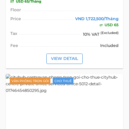
USD 65/Tháng
Floor
Price
VND 1,722,500/Tháng
USD 65
Tax
(Excluded)
10% VAT
Fee
Included
VIEW DETAIL
VĂN PHÒNG TRỌN GÓI
CHO THUÊ