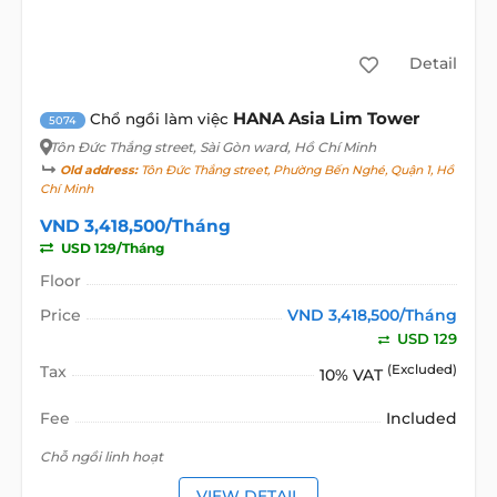
Detail
HANA Asia Lim Tower
Chổ ngồi làm việc
5074
Tôn Đức Thắng street
, Sài Gòn ward, Hồ Chí Minh
Old address:
Tôn Đức Thắng street, Phường Bến Nghé, Quận 1, Hồ
Chí Minh
VND 3,418,500/Tháng
USD 129/Tháng
Floor
Price
VND 3,418,500/Tháng
USD 129
Tax
(Excluded)
10% VAT
Fee
Included
Chỗ ngồi linh hoạt
VIEW DETAIL