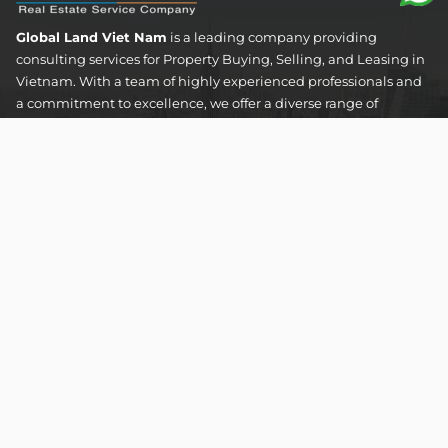
Global Land Viet Nam
is a leading company providing
consulting services for Property Buying, Selling, and Leasing in
Vietnam. With a team of highly experienced professionals and
a commitment to excellence, we offer a diverse range of
property solutions. We are confident in delivering optimal and
effective solutions that meet the unique needs and
expectations of our clients in the real estate sector.
The Address Tower - 60 Nguyen Dinh Chieu Street,
Tan Dinh Ward, Ho Chi Minh City
SUPPORT HOTLINES :
0922 86 87 88
contact@globalland.vn
Mon - Sun / 9:00AM - 8:00PM
Copyright © 2020 All Rights Reserved