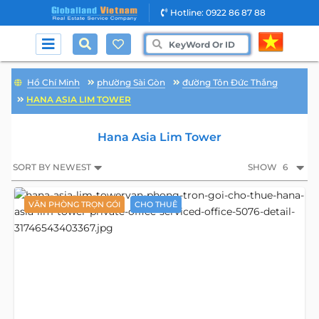
Hotline: 0922 86 87 88
Hồ Chí Minh
phường Sài Gòn
đường Tôn Đức Thắng
HANA ASIA LIM TOWER
Hana Asia Lim Tower
SORT BY NEWEST
SHOW
6
VĂN PHÒNG TRỌN GÓI
CHO THUÊ