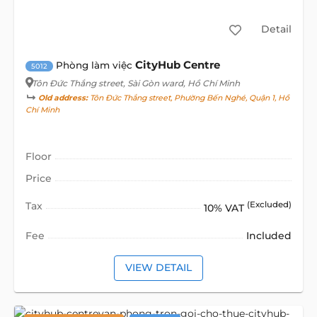
Detail
CityHub Centre
Phòng làm việc
5012
Tôn Đức Thắng street
, Sài Gòn ward, Hồ Chí Minh
Old address:
Tôn Đức Thắng street, Phường Bến Nghé, Quận 1, Hồ
Chí Minh
Floor
Price
Tax
(Excluded)
10% VAT
Fee
Included
VIEW DETAIL