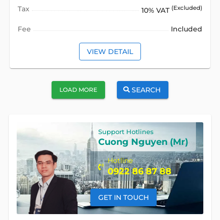
Tax
(Excluded)
10% VAT
Fee
Included
VIEW DETAIL
SEARCH
LOAD MORE
Support Hotlines
Cuong Nguyen (Mr)
Hotline
0922 86 87 88
GET IN TOUCH