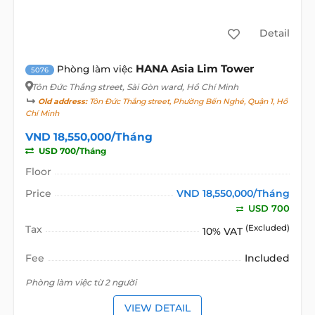
Detail
HANA Asia Lim Tower
Phòng làm việc
5076
Tôn Đức Thắng street
, Sài Gòn ward, Hồ Chí Minh
Old address:
Tôn Đức Thắng street, Phường Bến Nghé, Quận 1, Hồ
Chí Minh
VND 18,550,000/Tháng
USD 700/Tháng
Floor
Price
VND 18,550,000/Tháng
USD 700
Tax
(Excluded)
10% VAT
Fee
Included
Phòng làm việc từ 2 người
VIEW DETAIL