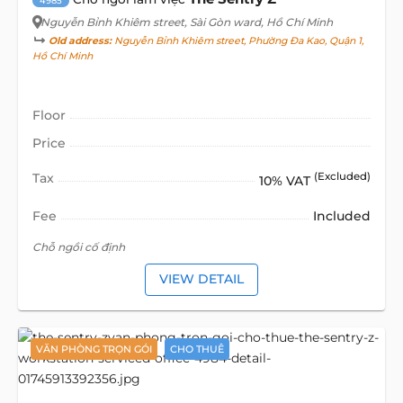
4985
Nguyễn Bỉnh Khiêm street
, Sài Gòn ward, Hồ Chí Minh
Old address:
Nguyễn Bỉnh Khiêm street, Phường Đa Kao, Quận 1,
Hồ Chí Minh
Floor
Price
Tax
(Excluded)
10% VAT
Fee
Included
Chỗ ngồi cố định
VIEW DETAIL
VĂN PHÒNG TRỌN GÓI
CHO THUÊ