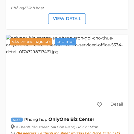
Chỗ ngồi linh hoạt
VIEW DETAIL
VĂN PHÒNG TRỌN GÓI
CHO THUÊ
Detail
OnlyOne Biz Center
Phòng họp
5334
Lê Thánh Tôn street
, Sài Gòn ward, Hồ Chí Minh
Old address:
Lê Thánh Tôn street, Phường Bến Nghé, Quận 1, Hồ