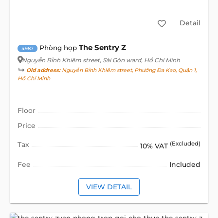
Detail
The Sentry Z
Phòng họp
4987
Nguyễn Bỉnh Khiêm street
, Sài Gòn ward, Hồ Chí Minh
Old address:
Nguyễn Bỉnh Khiêm street, Phường Đa Kao, Quận 1,
Hồ Chí Minh
Floor
Price
Tax
(Excluded)
10% VAT
Fee
Included
VIEW DETAIL