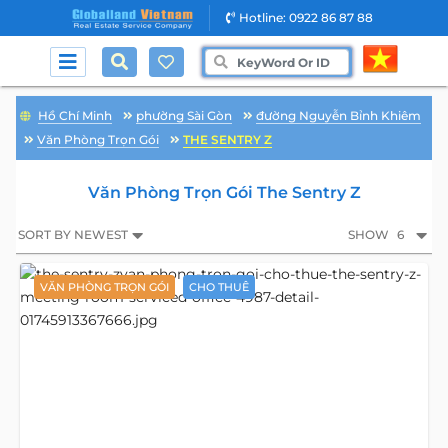
Hotline: 0922 86 87 88
Hồ Chí Minh
phường Sài Gòn
đường Nguyễn Bỉnh Khiêm
Văn Phòng Trọn Gói
THE SENTRY Z
Văn Phòng Trọn Gói The Sentry Z
SORT BY NEWEST
SHOW
6
VĂN PHÒNG TRỌN GÓI
CHO THUÊ