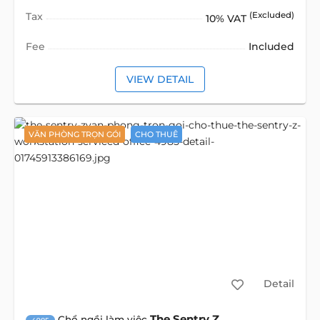
Tax
(Excluded)
10% VAT
Fee
Included
VIEW DETAIL
VĂN PHÒNG TRỌN GÓI
CHO THUÊ
Detail
The Sentry Z
Chổ ngồi làm việc