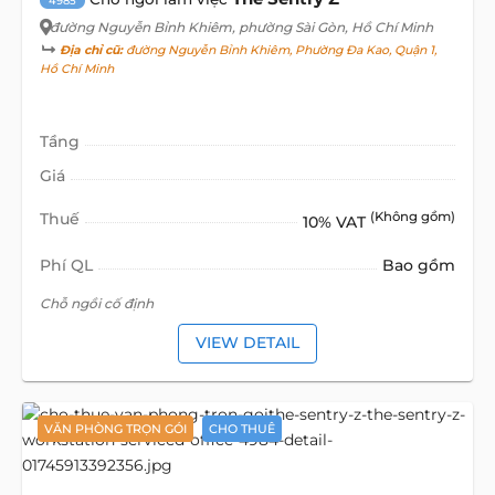
4985
đường Nguyễn Bỉnh Khiêm
, phường Sài Gòn, Hồ Chí Minh
Địa chỉ cũ:
đường Nguyễn Bỉnh Khiêm, Phường Đa Kao, Quận 1,
Hồ Chí Minh
Tầng
Giá
Thuế
(Không gồm)
10% VAT
Phí QL
Bao gồm
Chỗ ngồi cố định
VIEW DETAIL
VĂN PHÒNG TRỌN GÓI
CHO THUÊ