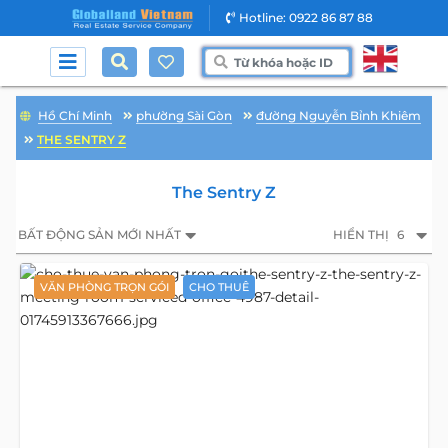
Hotline: 0922 86 87 88
Hồ Chí Minh
phường Sài Gòn
đường Nguyễn Bỉnh Khiêm
THE SENTRY Z
The Sentry Z
BẤT ĐỘNG SẢN MỚI NHẤT
HIỂN THỊ
6
VĂN PHÒNG TRỌN GÓI
CHO THUÊ