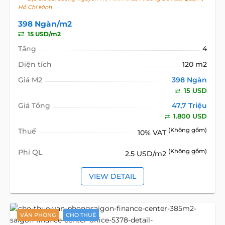
Hồ Chí Minh
398 Ngàn/m2
15 USD/m2
Tầng
4
Diện tích
120 m2
Giá M2
398 Ngàn
15 USD
Giá Tổng
47,7 Triệu
1.800 USD
Thuế
(Không gồm)
10% VAT
Phí QL
(Không gồm)
2.5 USD/m2
VIEW DETAIL
VĂN PHÒNG
CHO THUÊ