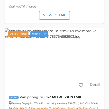
Chỗ ngồi linh hoạt
VIEW DETAIL
VĂN PHÒNG
CHO THUÊ
Detail
MORE 2A NTMK
Văn phòng 120 m2
5394
đường Nguyễn Thị Minh Khai
, phường Sài Gòn, Hồ Chí Minh
Địa chỉ cũ:
đường Nguyễn Thị Minh Khai, Phường Đa Kao, Quận 1,