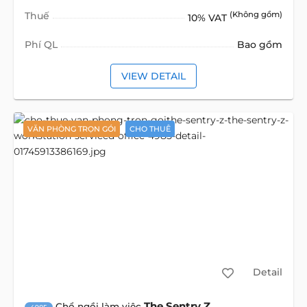
Thuế
(Không gồm)
10% VAT
Phí QL
Bao gồm
VIEW DETAIL
VĂN PHÒNG TRỌN GÓI
CHO THUÊ
Detail
The Sentry Z
Chổ ngồi làm việc