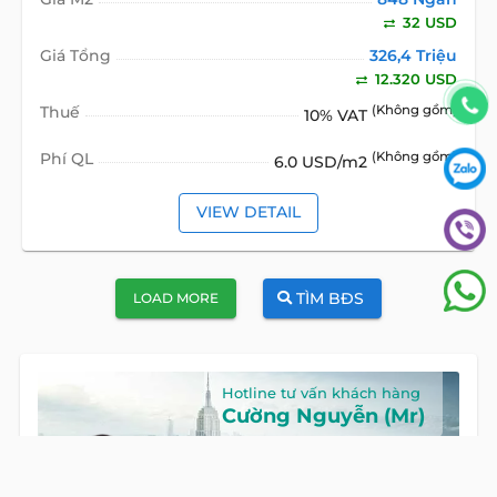
32 USD
Giá Tổng
326,4 Triệu
12.320 USD
Thuế
(Không gồm)
10% VAT
Phí QL
(Không gồm)
6.0 USD/m2
VIEW DETAIL
TÌM BĐS
LOAD MORE
Hotline tư vấn khách hàng
Cường Nguyễn (Mr)
HOTLINE
0922 86 87 88