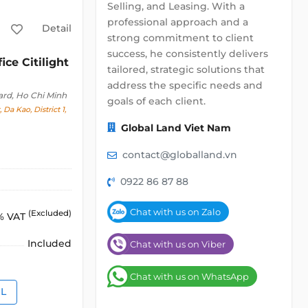
Selling, and Leasing. With a
professional approach and a
Detail
strong commitment to client
success, he consistently delivers
ice Citilight
tailored, strategic solutions that
address the specific needs and
ard, Ho Chi Minh
goals of each client.
 Da Kao, District 1,
Global Land Viet Nam
contact@globalland.vn
0922 86 87 88
Chat with us on Zalo
(Excluded)
% VAT
Included
Chat with us on Viber
Chat with us on WhatsApp
IL