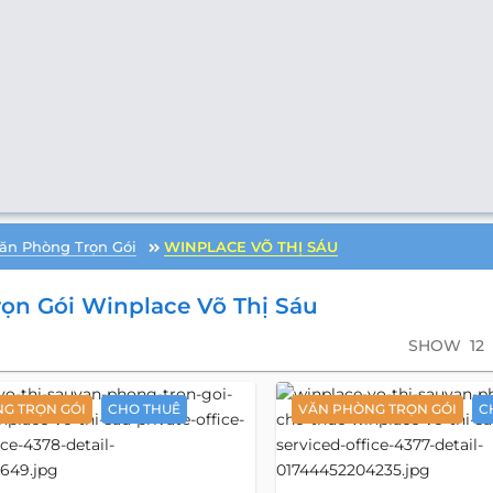
ăn Phòng Trọn Gói
WINPLACE VÕ THỊ SÁU
ọn Gói Winplace Võ Thị Sáu
SHOW
12
G TRỌN GÓI
CHO THUÊ
VĂN PHÒNG TRỌN GÓI
C