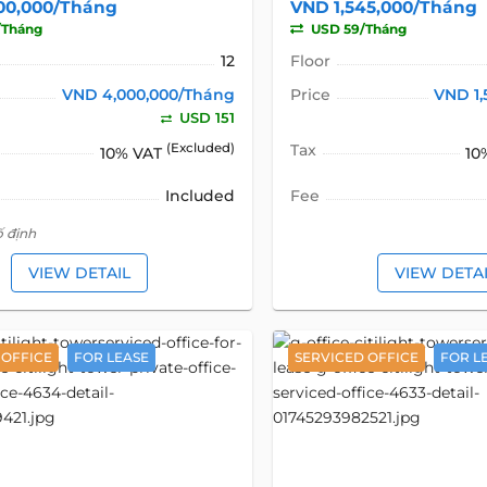
00,000/Tháng
VND 1,545,000/Tháng
/Tháng
USD 59/Tháng
12
Floor
VND 4,000,000/Tháng
Price
VND 1,
USD 151
(Excluded)
Tax
10% VAT
10
Included
Fee
ố định
VIEW DETAIL
VIEW DETA
 OFFICE
FOR LEASE
SERVICED OFFICE
FOR L