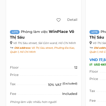
Detail
WinPlace Võ
Phòng làm việc
Ph
4379
4378
Thị Sáu
Thị Sáu
Võ Thị Sáu street
, Sài Gòn ward, Hồ Chí Minh
Võ Thị Sá
Old address:
Võ Thị Sáu street, Phường Đa Kao,
Old addr
Quận 1, Hồ Chí Minh
Quận 1, Hồ C
VND 17,
USD 661
Floor
12
Floor
Price
Price
Tax
(Excluded)
10% VAT
Tax
Fee
Included
Fee
Phòng làm việc nhiều hơn người