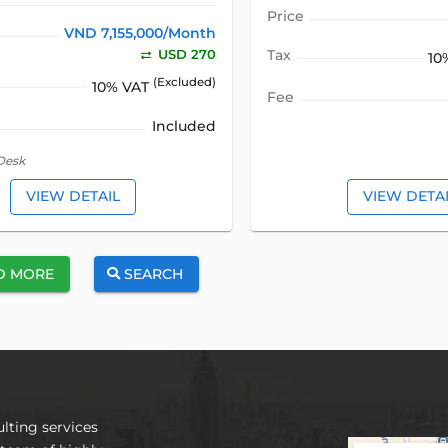
Price
VND 7,155,000/Month
USD 270
Tax
10
(Excluded)
10% VAT
Fee
Included
Desk
VIEW DETAIL
VIEW DETA
D MORE
SEARCH
lting services