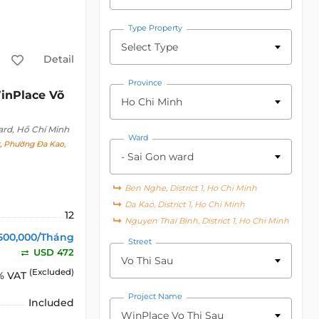
Type Property
Select Type
Detail
Province
inPlace Võ
Ho Chi Minh
ard, Hồ Chí Minh
Ward
t, Phường Đa Kao,
- Sai Gon ward
Ben Nghe, District 1, Ho Chi Minh
Da Kao, District 1, Ho Chi Minh
12
Nguyen Thai Binh, District 1, Ho Chi Minh
500,000/Tháng
Street
USD 472
Vo Thi Sau
(Excluded)
% VAT
Project Name
Included
WinPlace Vo Thi Sau