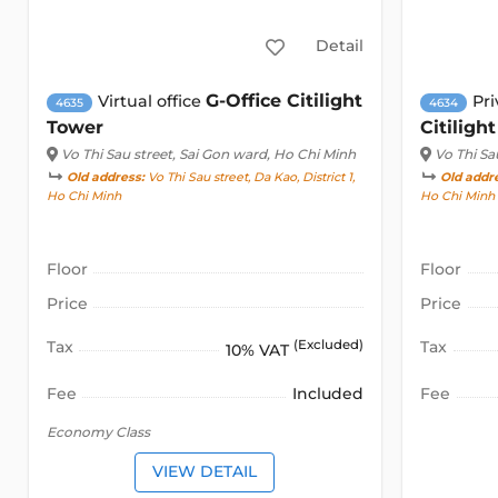
Detail
G-Office Citilight
Virtual office
Pri
4635
4634
Tower
Citiligh
Vo Thi Sau street
, Sai Gon ward, Ho Chi Minh
Vo Thi Sa
Old address:
Vo Thi Sau street, Da Kao, District 1,
Old addr
Ho Chi Minh
Ho Chi Minh
Floor
Floor
Price
Price
Tax
(Excluded)
Tax
10% VAT
Fee
Included
Fee
Economy Class
VIEW DETAIL