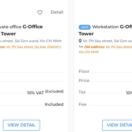
Detail
G-Office
G-Off
vate office
Workstation
4633
t Tower
Tower
u street
, Sai Gon ward, Ho Chi Minh
Vo Thi Sau street
, Sai Gon w
ess:
Vo Thi Sau street, Da Kao, District 1,
Old address:
Vo Thi Sau street,
Ho Chi Minh
Floor
Price
(Excluded)
Tax
10% VAT
10
Included
Fee
VIEW DETAIL
VIEW DETA