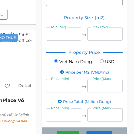
IL
Property Size
(m2)
Min (m2)
Max (m2)
HO THUÊ
Property Price
Viet Nam Dong
USD
Price per M2
(VND/m2)
Price (Min)
Price (Max)
Detail
nPlace Võ
Price Total
(Million Dong)
Price (Min)
Price (Max)
ard, Hồ Chí Minh
t, Phường Đa Kao,