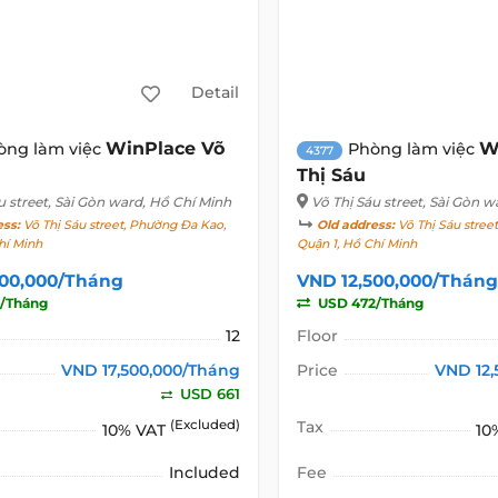
Detail
WinPlace Võ
W
òng làm việc
Phòng làm việc
4377
Thị Sáu
u street
, Sài Gòn ward, Hồ Chí Minh
Võ Thị Sáu street
, Sài Gòn w
ess:
Võ Thị Sáu street, Phường Đa Kao,
Old address:
Võ Thị Sáu stree
hí Minh
Quận 1, Hồ Chí Minh
500,000/Tháng
VND 12,500,000/Tháng
/Tháng
USD 472/Tháng
12
Floor
VND 17,500,000/Tháng
Price
VND 12,
USD 661
(Excluded)
Tax
10% VAT
10
Included
Fee