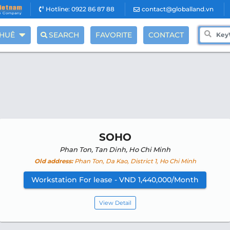
Hotline: 0922 86 87 88
contact@globalland.vn
THUÊ
SEARCH
FAVORITE
CONTACT
SOHO
Phan Ton, Tan Dinh, Ho Chi Minh
Old address:
Phan Ton, Da Kao, District 1, Ho Chi Minh
Workstation For lease - VND 1,440,000/Month
View Detail