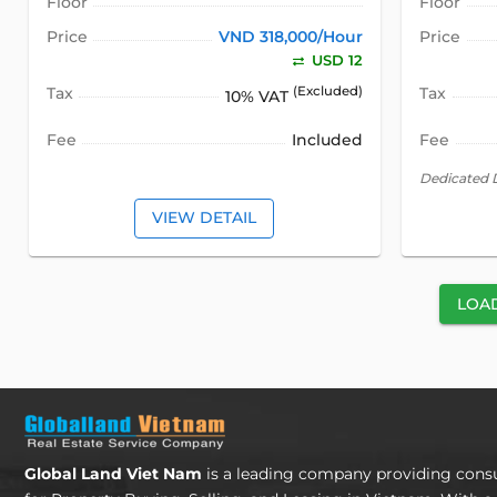
Floor
Floor
Price
VND 318,000/Hour
Price
USD 12
Tax
(Excluded)
Tax
10% VAT
Fee
Included
Fee
Dedicated 
VIEW DETAIL
LOA
Global Land Viet Nam
is a leading company providing consu