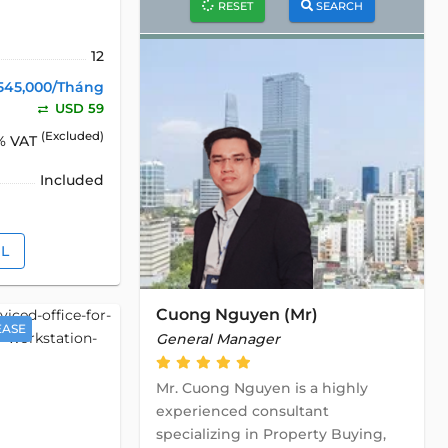
RESET
SEARCH
12
545,000/Tháng
USD 59
(Excluded)
% VAT
Included
IL
Cuong Nguyen (Mr)
EASE
General Manager
Mr. Cuong Nguyen is a highly
experienced consultant
specializing in Property Buying,