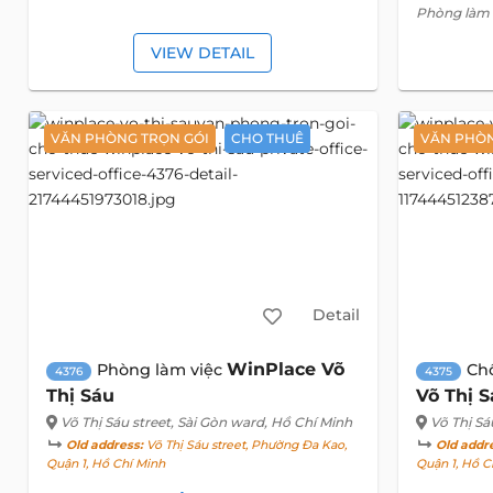
Phòng làm v
VIEW DETAIL
VĂN PHÒNG TRỌN GÓI
CHO THUÊ
VĂN PHÒN
Detail
WinPlace Võ
Phòng làm việc
Ch
4376
4375
Thị Sáu
Võ Thị 
Võ Thị Sáu street
, Sài Gòn ward, Hồ Chí Minh
Võ Thị Sá
Old address:
Võ Thị Sáu street, Phường Đa Kao,
Old addr
Quận 1, Hồ Chí Minh
Quận 1, Hồ C