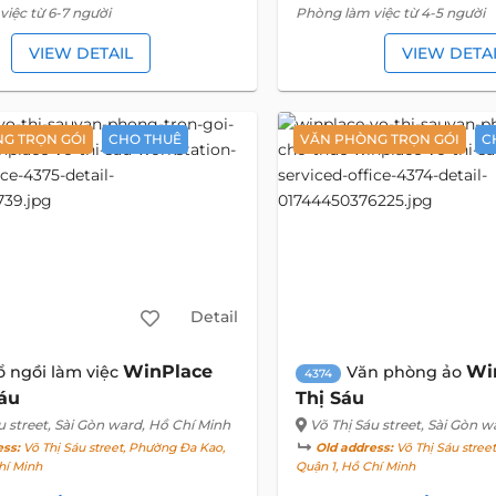
iệc từ 6-7 người
Phòng làm việc từ 4-5 người
VIEW DETAIL
VIEW DETA
G TRỌN GÓI
CHO THUÊ
VĂN PHÒNG TRỌN GÓI
C
Detail
WinPlace
Wi
ổ ngồi làm việc
Văn phòng ảo
4374
Sáu
Thị Sáu
u street
, Sài Gòn ward, Hồ Chí Minh
Võ Thị Sáu street
, Sài Gòn w
ess:
Võ Thị Sáu street, Phường Đa Kao,
Old address:
Võ Thị Sáu stree
hí Minh
Quận 1, Hồ Chí Minh