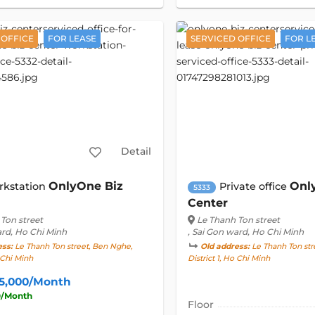
 OFFICE
FOR LEASE
SERVICED OFFICE
FOR L
Detail
OnlyOne Biz
Onl
rkstation
Private office
5333
Center
Ton street
Le Thanh Ton street
ard, Ho Chi Minh
, Sai Gon ward, Ho Chi Minh
ess:
Le Thanh Ton street, Ben Nghe,
Old address:
Le Thanh Ton str
o Chi Minh
District 1, Ho Chi Minh
55,000/Month
0/Month
Floor