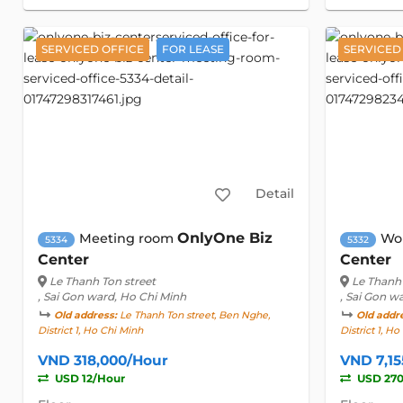
SERVICED OFFICE
FOR LEASE
SERVICED
Detail
OnlyOne Biz
Meeting room
Wo
5334
5332
Center
Center
Le Thanh Ton street
Le Thanh 
, Sai Gon ward, Ho Chi Minh
, Sai Gon w
Old address:
Le Thanh Ton street, Ben Nghe,
Old addr
District 1, Ho Chi Minh
District 1, H
VND 318,000/Hour
VND 7,1
USD 12/Hour
USD 27