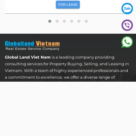
FOR LEASE
Global Land Viet Nam
is a leading company providing
consulting services for Property Buying, Selling, and Leasing in
Vietnam. With a team of highly experienced professionals and
a commitment to excellence, we offer a diverse range of
property solutions. We are confident in delivering optimal and
effective solutions that meet the unique needs and
expectations of our clients in the real estate sector.
The Address Tower - 60 Nguyen Dinh Chieu Street,
Tan Dinh Ward, Ho Chi Minh City
SUPPORT HOTLINES :