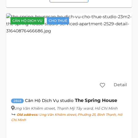
CĂN HỘ DỊCH VỤ
CHO THUÊ
Detail
The Spring House
Căn Hộ Dịch Vụ studio
2848
Ung Văn Khiêm street
, Thạnh Mỹ Tây ward, Hồ Chí Minh
Old address:
Ung Văn Khiêm street, Phường 25, Bình Thạnh, Hồ
Chí Minh