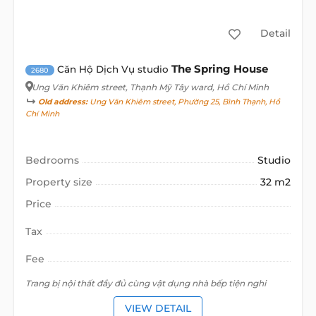
Detail
The Spring House
Căn Hộ Dịch Vụ studio
2680
Ung Văn Khiêm street
, Thạnh Mỹ Tây ward, Hồ Chí Minh
Old address:
Ung Văn Khiêm street, Phường 25, Bình Thạnh, Hồ
Chí Minh
Bedrooms
Studio
Property size
32 m2
Price
Tax
Fee
Trang bị nội thất đầy đủ cùng vật dụng nhà bếp tiện nghi
VIEW DETAIL