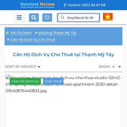
Hotline: 0922 86 87 88
Hồ Chí Minh
phường Thạnh Mỹ Tây
Căn Hộ Dịch Vụ Cho Thuê
Căn Hộ Dịch Vụ Cho Thuê tại Thạnh Mỹ Tây
SORT BY NEWEST
SHOW
6
CĂN HỘ DỊCH VỤ
CHO THUÊ