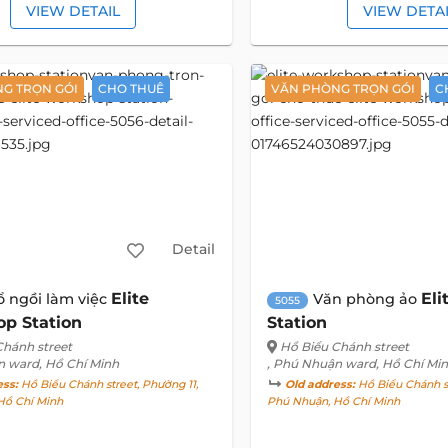
VIEW DETAIL
VIEW DETA
G TRỌN GÓI
CHO THUÊ
VĂN PHÒNG TRỌN GÓI
C
Detail
Elite
El
ổ ngồi làm việc
Văn phòng ảo
5055
p Station
Station
Chánh street
Hồ Biểu Chánh street
n ward, Hồ Chí Minh
, Phú Nhuận ward, Hồ Chí Mi
ess:
Hồ Biểu Chánh street, Phường 11,
Old address:
Hồ Biểu Chánh st
Hồ Chí Minh
Phú Nhuận, Hồ Chí Minh