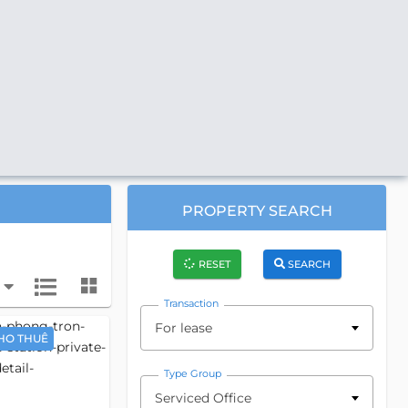
PROPERTY SEARCH
RESET
SEARCH
Transaction
For lease
HO THUÊ
Type Group
Serviced Office