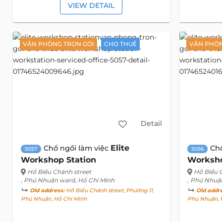
VIEW DETAIL
VĂN PHÒNG TRỌN GÓI
CHO THUÊ
VĂN PHÒN
Detail
Elite
Chổ ngồi làm việc
Ch
5057
5056
Workshop Station
Worksho
Hồ Biểu Chánh street
Hồ Biểu 
, Phú Nhuận ward, Hồ Chí Minh
, Phú Nhuậ
Old address:
Hồ Biểu Chánh street, Phường 11,
Old addr
Phú Nhuận, Hồ Chí Minh
Phú Nhuận, 