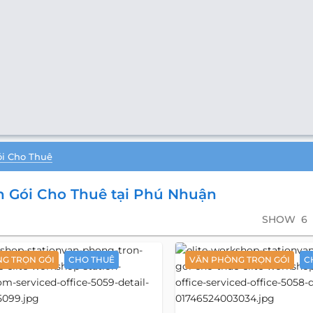
ói Cho Thuê
 Gói Cho Thuê tại Phú Nhuận
SHOW
6
G TRỌN GÓI
CHO THUÊ
VĂN PHÒNG TRỌN GÓI
C