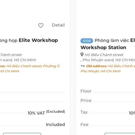
Detail
Elite Workshop
El
òng họp
Phòng làm việc
5058
Workshop Station
Chánh street
Hồ Biểu Chánh street
n ward, Hồ Chí Minh
, Phú Nhuận ward, Hồ Chí Mi
ess:
Hồ Biểu Chánh street, Phường 11,
Old address:
Hồ Biểu Chánh st
Hồ Chí Minh
Phú Nhuận, Hồ Chí Minh
Floor
Price
(Excluded)
Tax
10% VAT
10
Included
Fee