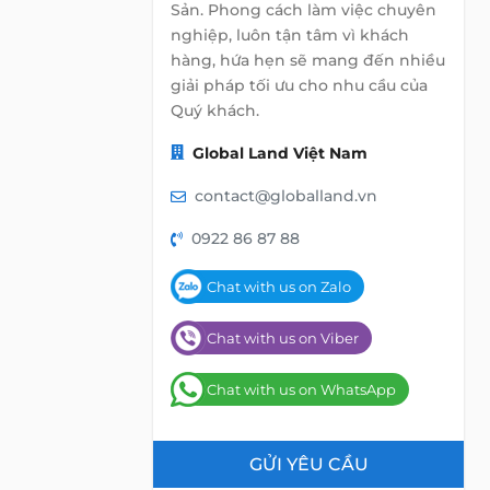
Sản. Phong cách làm việc chuyên
nghiệp, luôn tận tâm vì khách
hàng, hứa hẹn sẽ mang đến nhiều
giải pháp tối ưu cho nhu cầu của
Quý khách.
Global Land Việt Nam
contact@globalland.vn
0922 86 87 88
Chat with us on Zalo
Chat with us on Viber
Chat with us on WhatsApp
GỬI YÊU CẦU