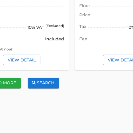
Floor
Price
(Excluded)
Tax
10% VAT
10
Included
Fee
nh hoạt
VIEW DETAIL
VIEW DETA
D MORE
SEARCH