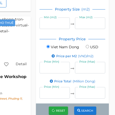
IL
Property Size
(m2)
Min (m2)
Max (m2)
HO THUÊ
Property Price
Viet Nam Dong
USD
Price per M2
(VND/m2)
Price (Min)
Price (Max)
Detail
ite Workshop
Price Total
(Million Dong)
Price (Min)
Price (Max)
nh
reet, Phường 11,
RESET
SEARCH