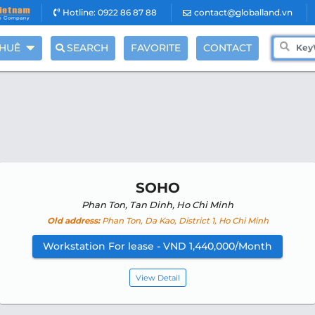
Hotline: 0922 86 87 88
contact@globalland.vn
THUÊ
SEARCH
FAVORITE
CONTACT
SOHO
Phan Ton, Tan Dinh, Ho Chi Minh
Old address:
Phan Ton, Da Kao, District 1, Ho Chi Minh
Workstation For lease - VND 1,440,000/Month
View Detail