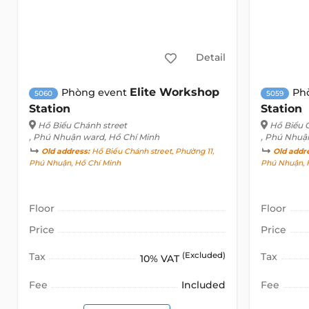
Detail
Elite Workshop
Phòng event
Ph
5060
5059
Station
Station
Hồ Biểu Chánh street
Hồ Biểu 
, Phú Nhuận ward, Hồ Chí Minh
, Phú Nhuậ
Old address:
Hồ Biểu Chánh street, Phường 11,
Old addr
Phú Nhuận, Hồ Chí Minh
Phú Nhuận, 
Floor
Floor
Price
Price
Tax
(Excluded)
Tax
10% VAT
Fee
Included
Fee