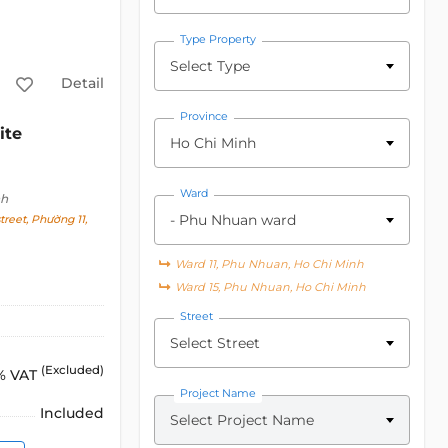
Type Property
Select Type
Detail
Province
ite
Ho Chi Minh
Ward
nh
- Phu Nhuan ward
reet, Phường 11,
Ward 11, Phu Nhuan, Ho Chi Minh
Ward 15, Phu Nhuan, Ho Chi Minh
Street
Select Street
(Excluded)
% VAT
Project Name
Included
Select Project Name