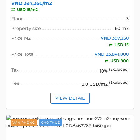
VND 397,350/m2
USD 15/m2
Floor
3
Property size
60 m2
Price M2
VND 397,350
USD 15
Price Total
VND 23,841,000
USD 900
Tax
(Excluded)
10%
Fee
(Excluded)
3.0 USD/m2
VIEW DETAIL
VĂN PHÒNG
CHO THUÊ