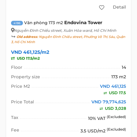
Detail
Endovina Tower
Văn phòng 173 m2
4186
Nguyễn Đình Chiểu street
, Xuân Hòa ward, Hồ Chí Minh
Old address:
Nguyễn Đình Chiểu street, Phường Võ Thị Sáu, Quận
3, Hồ Chí Minh
VND 461,125/m2
USD 17.5/m2
Floor
14
Property size
173 m2
Price M2
VND 461,125
USD 17.5
Price Total
VND 79,774,625
USD 3,028
Tax
(Excluded)
10% VAT
Fee
(Excluded)
3.5 USD/m2