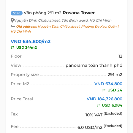
Rosana Tower
Văn phòng 291 m2
5376
Nguyễn Đình Chiểu street
, Tân Định ward, Hồ Chí Minh
Old address:
Nguyễn Đình Chiểu street, Phường Đa Kao, Quận 1,
Hồ Chí Minh
VND 634,800/m2
USD 24/m2
Floor
12
View
panorama toàn thành phố
Property size
291 m2
Price M2
VND 634,800
USD 24
Price Total
VND 184,726,800
USD 6,984
Tax
(Excluded)
10% VAT
Fee
(Excluded)
6.0 USD/m2