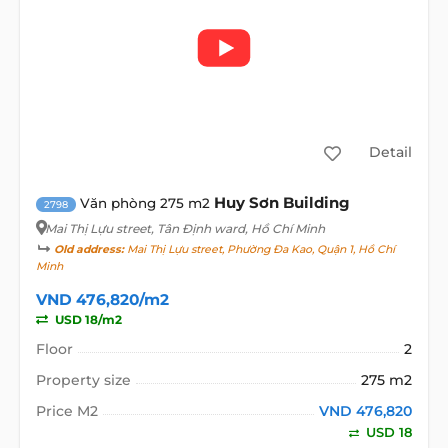
Detail
Huy Sơn Building
Văn phòng 275 m2
2798
Mai Thị Lựu street
, Tân Định ward, Hồ Chí Minh
Old address:
Mai Thị Lựu street, Phường Đa Kao, Quận 1, Hồ Chí
Minh
VND 476,820/m2
USD 18/m2
Floor
2
Property size
275 m2
Price M2
VND 476,820
USD 18