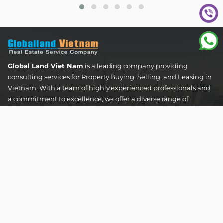
Global Land Viet Nam
is a leading company providing
consulting services for Property Buying, Selling, and Leasing in
Vietnam. With a team of highly experienced professionals and
a commitment to excellence, we offer a diverse range of
property solutions. We are confident in delivering optimal and
effective solutions that meet the unique needs and
expectations of our clients in the real estate sector.
The Address Tower - 60 Nguyen Dinh Chieu Street,
Tan Dinh Ward, Ho Chi Minh City
SUPPORT HOTLINES :
0922 86 87 88
contact@globalland.vn