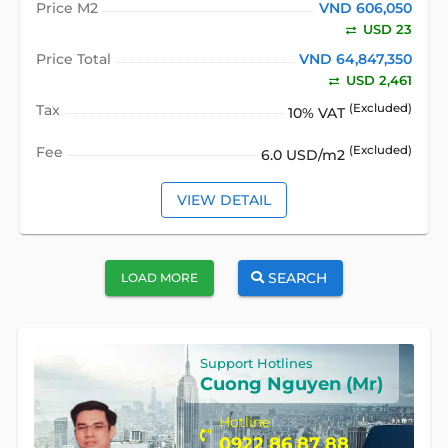
Price M2
VND 606,050
USD 23
Price Total
VND 64,847,350
USD 2,461
Tax
(Excluded)
10% VAT
Fee
(Excluded)
6.0 USD/m2
VIEW DETAIL
SEARCH
LOAD MORE
Support Hotlines
Cuong Nguyen (Mr)
Hotline
0922 86 87 88