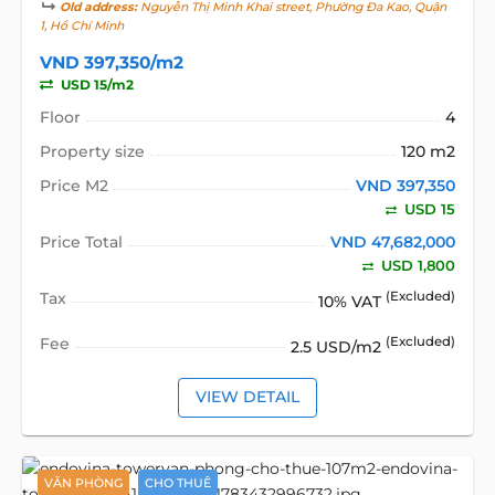
Old address:
Nguyễn Thị Minh Khai street, Phường Đa Kao, Quận
1, Hồ Chí Minh
VND 397,350/m2
USD 15/m2
Floor
4
Property size
120 m2
Price M2
VND 397,350
USD 15
Price Total
VND 47,682,000
USD 1,800
Tax
(Excluded)
10% VAT
Fee
(Excluded)
2.5 USD/m2
VIEW DETAIL
VĂN PHÒNG
CHO THUÊ