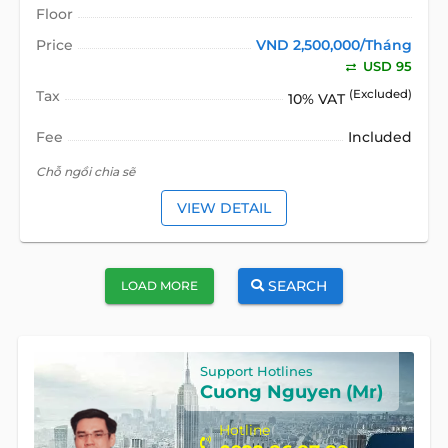
Floor
Price
VND 2,500,000/Tháng
USD 95
Tax
(Excluded)
10% VAT
Fee
Included
Chỗ ngồi chia sẽ
VIEW DETAIL
SEARCH
LOAD MORE
Support Hotlines
Cuong Nguyen (Mr)
Hotline