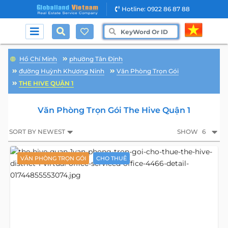
Hotline: 0922 86 87 88
Hồ Chí Minh
phường Tân Định
đường Huỳnh Khương Ninh
Văn Phòng Trọn Gói
THE HIVE QUẬN 1
Văn Phòng Trọn Gói The Hive Quận 1
SORT BY NEWEST
SHOW
6
VĂN PHÒNG TRỌN GÓI
CHO THUÊ