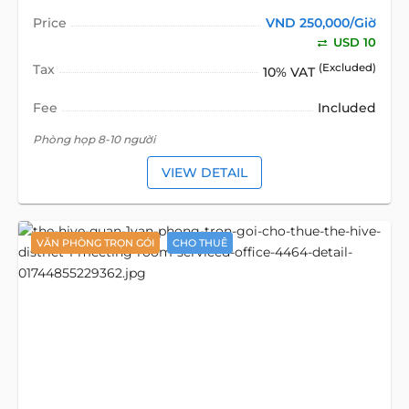
Price
VND 250,000/Giờ
USD 10
Tax
(Excluded)
10% VAT
Fee
Included
Phòng họp 8-10 người
VIEW DETAIL
VĂN PHÒNG TRỌN GÓI
CHO THUÊ