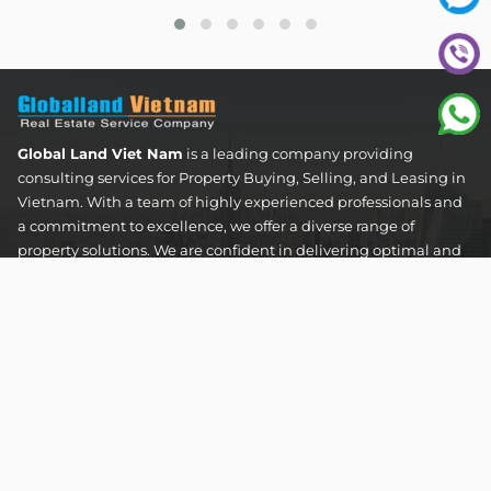
Global Land Viet Nam
is a leading company providing
consulting services for Property Buying, Selling, and Leasing in
Vietnam. With a team of highly experienced professionals and
a commitment to excellence, we offer a diverse range of
property solutions. We are confident in delivering optimal and
effective solutions that meet the unique needs and
expectations of our clients in the real estate sector.
The Address Tower - 60 Nguyen Dinh Chieu Street,
Tan Dinh Ward, Ho Chi Minh City
SUPPORT HOTLINES :
0922 86 87 88
contact@globalland.vn