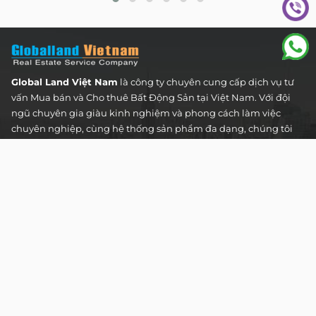
Global Land Việt Nam
là công ty chuyên cung cấp dịch vụ tư
vấn Mua bán và Cho thuê Bất Động Sản tại Việt Nam. Với đội
ngũ chuyên gia giàu kinh nghiệm và phong cách làm việc
chuyên nghiệp, cùng hệ thống sản phẩm đa dạng, chúng tôi
cam kết mang đến cho Quý khách hàng những giải pháp tối
ưu và hiệu quả nhất, đáp ứng mọi nhu cầu và mong muốn
trong lĩnh vực bất động sản.
Toà nhà The Address - 60 Nguyễn Đình Chiểu,
Phường Tân Định, Thành phố Hồ Chí Minh
HOTLINE TƯ VẤN KHÁCH HÀNG :
0922 86 87 88
contact@globalland.vn