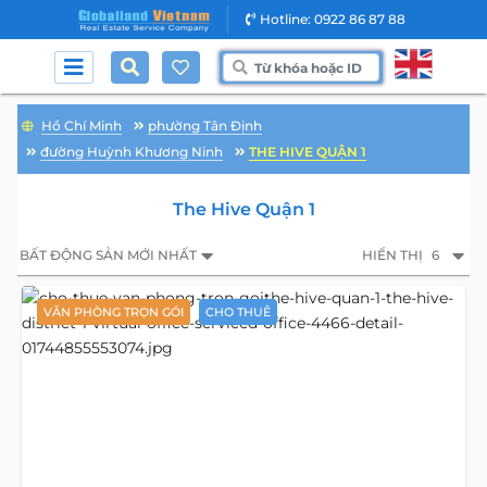
Hotline: 0922 86 87 88
Hồ Chí Minh
phường Tân Định
đường Huỳnh Khương Ninh
THE HIVE QUẬN 1
The Hive Quận 1
BẤT ĐỘNG SẢN MỚI NHẤT
HIỂN THỊ
6
VĂN PHÒNG TRỌN GÓI
CHO THUÊ