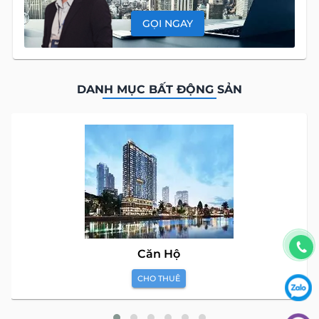
GỌI NGAY
DANH MỤC BẤT ĐỘNG SẢN
Căn Hộ
CHO THUÊ