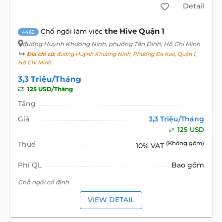
Detail
the Hive Quận 1
Chổ ngồi làm việc
4462
đường Huỳnh Khương Ninh
, phường Tân Định, Hồ Chí Minh
Địa chỉ cũ:
đường Huỳnh Khương Ninh, Phường Đa Kao, Quận 1,
Hồ Chí Minh
3,3 Triệu/Tháng
125 USD/Tháng
Tầng
Giá
3,3 Triệu/Tháng
125 USD
Thuế
(Không gồm)
10% VAT
Phí QL
Bao gồm
Chỗ ngồi cố định
VIEW DETAIL