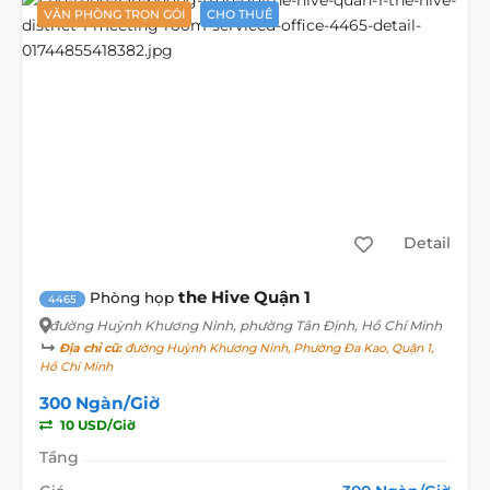
VĂN PHÒNG TRỌN GÓI
CHO THUÊ
Detail
the Hive Quận 1
Phòng họp
4465
đường Huỳnh Khương Ninh
, phường Tân Định, Hồ Chí Minh
Địa chỉ cũ:
đường Huỳnh Khương Ninh, Phường Đa Kao, Quận 1,
Hồ Chí Minh
300 Ngàn/Giờ
10 USD/Giờ
Tầng