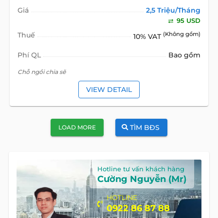
Giá
2,5 Triệu/Tháng
95 USD
Thuế
(Không gồm)
10% VAT
Phí QL
Bao gồm
Chỗ ngồi chia sẽ
VIEW DETAIL
TÌM BĐS
LOAD MORE
Hotline tư vấn khách hàng
Cường Nguyễn (Mr)
HOTLINE
0922 86 87 88