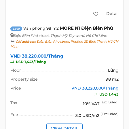
Detail
MORE N1 Điện Biên Phủ
Văn phòng 98 m2
5349
Điện Biên Phủ street
, Thạnh Mỹ Tây ward, Hồ Chí Minh
Old address:
Điện Biên Phủ street, Phường 25, Bình Thạnh, Hồ Chí
Minh
VND 38,220,000/Tháng
USD 1,443/Tháng
Floor
Lửng
Property size
98 m2
Price
VND 38,220,000/Tháng
USD 1,443
Tax
(Excluded)
10% VAT
Fee
(Excluded)
3.0 USD/m2
VIEW DETAIL