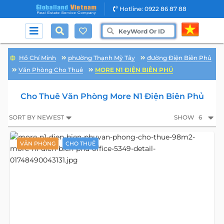
Hotline: 0922 86 87 88
Hồ Chí Minh
phường Thạnh Mỹ Tây
đường Điện Biên Phủ
Văn Phòng Cho Thuê
MORE N1 ĐIỆN BIÊN PHỦ
Cho Thuê Văn Phòng More N1 Điện Biên Phủ
SORT BY NEWEST
SHOW
6
VĂN PHÒNG
CHO THUÊ