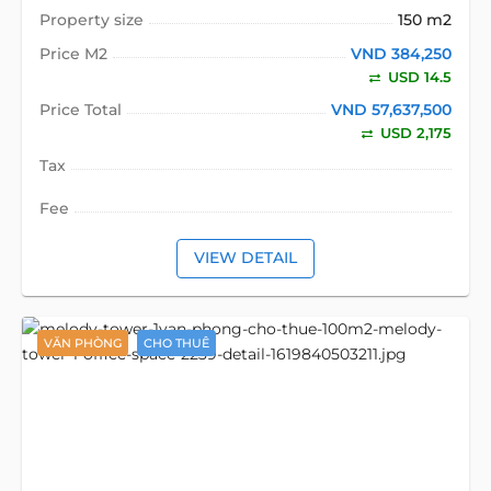
Property size
150 m2
Price M2
VND 384,250
USD 14.5
Price Total
VND 57,637,500
USD 2,175
Tax
Fee
VIEW DETAIL
VĂN PHÒNG
CHO THUÊ