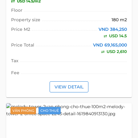
USD 14.5/m2
Floor
Property size
180 m2
Price M2
VND 384,250
USD 14.5
Price Total
VND 69,165,000
USD 2,610
Tax
Fee
VIEW DETAIL
VĂN PHÒNG
CHO THUÊ