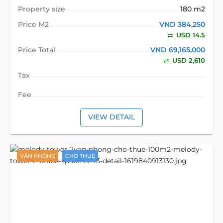
Property size
180 m2
Price M2
VND 384,250
USD 14.5
Price Total
VND 69,165,000
USD 2,610
Tax
Fee
VIEW DETAIL
VĂN PHÒNG
CHO THUÊ