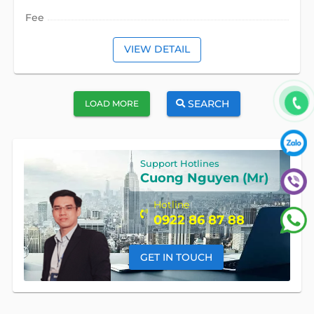
Fee
VIEW DETAIL
SEARCH
LOAD MORE
Support Hotlines
Cuong Nguyen (Mr)
Hotline
0922 86 87 88
GET IN TOUCH