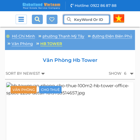
Hotline: 0922 86 87 88
Hồ Chí Minh
phường Thạnh Mỹ Tây
đường Điện Biên Phủ
Văn Phòng
HB TOWER
Văn Phòng Hb Tower
SORT BY NEWEST
SHOW
6
VĂN PHÒNG
CHO THUÊ