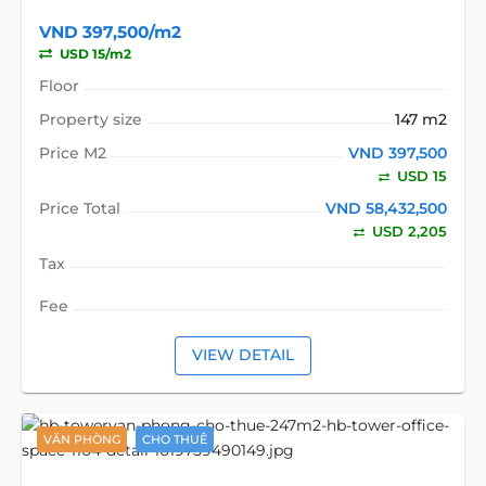
VND 397,500/m2
USD 15/m2
Floor
Property size
147 m2
Price M2
VND 397,500
USD 15
Price Total
VND 58,432,500
USD 2,205
Tax
Fee
VIEW DETAIL
VĂN PHÒNG
CHO THUÊ