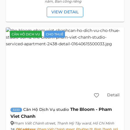
nằm, Ban công riêng
VIEW DETAIL
CĂN HỘ DỊCH VỤ
CHO THUÊ
Detail
The Bloom - Pham
Căn Hộ Dịch Vụ studio
3233
Viet Chanh
Phạm Viết Chánh street
, Thạnh Mỹ Tây ward, Hồ Chí Minh
Old address:
Phạm Viết Chánh street, Phường 19, Bình Thạnh, Hồ