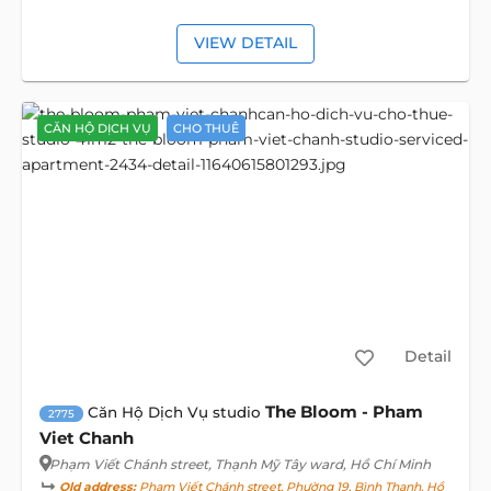
VIEW DETAIL
CĂN HỘ DỊCH VỤ
CHO THUÊ
Detail
The Bloom - Pham
Căn Hộ Dịch Vụ studio
2775
Viet Chanh
Phạm Viết Chánh street
, Thạnh Mỹ Tây ward, Hồ Chí Minh
Old address:
Phạm Viết Chánh street, Phường 19, Bình Thạnh, Hồ