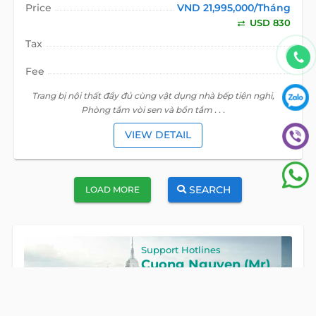
Price
VND 21,995,000/Tháng
USD 830
Tax
Fee
Trang bị nội thất đầy đủ cùng vật dụng nhà bếp tiện nghi,
Phòng tắm vòi sen và bồn tắm . . .
VIEW DETAIL
SEARCH
LOAD MORE
Support Hotlines
Cuong Nguyen (Mr)
Hotline
0922 86 87 88