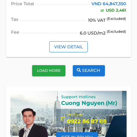
Price Total
VND 64,847,350
USD 2,461
Tax
(Excluded)
10% VAT
Fee
(Excluded)
6.0 USD/m2
VIEW DETAIL
SEARCH
LOAD MORE
Support Hotlines
Cuong Nguyen (Mr)
Hotline
0922 86 87 88