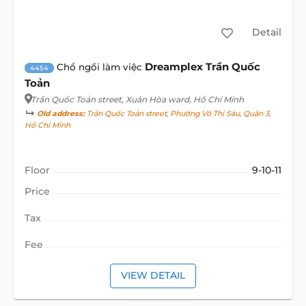
Detail
Dreamplex Trần Quốc
Chổ ngồi làm việc
4454
Toản
Trần Quốc Toản street
, Xuân Hòa ward, Hồ Chí Minh
Old address:
Trần Quốc Toản street, Phường Võ Thị Sáu, Quận 3,
Hồ Chí Minh
Floor
9-10-11
Price
Tax
Fee
VIEW DETAIL