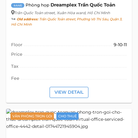
Dreamplex Trần Quốc Toản
Phòng họp
4446
Trần Quốc Toản street
, Xuân Hòa ward, Hồ Chí Minh
Old address:
Trần Quốc Toản street, Phường Võ Thị Sáu, Quận 3,
Hồ Chí Minh
Floor
9-10-11
Price
Tax
Fee
VIEW DETAIL
VĂN PHÒNG TRỌN GÓI
CHO THUÊ