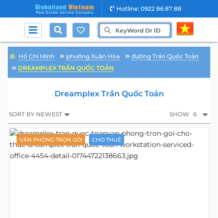
Hotline: 0922 86 87 88
Hồ Chí Minh
phường Xuân Hòa
đường Trần Quốc Toản
DREAMPLEX TRẦN QUỐC TOẢN
Dreamplex Trần Quốc Toản
SORT BY NEWEST
SHOW
6
VĂN PHÒNG TRỌN GÓI
CHO THUÊ