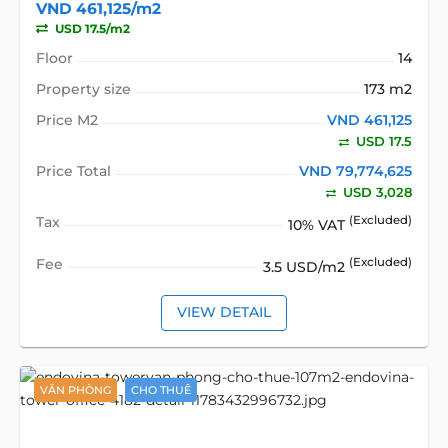
VND 461,125/m2
USD 17.5/m2
Floor
14
Property size
173 m2
Price M2
VND 461,125
USD 17.5
Price Total
VND 79,774,625
USD 3,028
Tax
(Excluded)
10% VAT
Fee
(Excluded)
3.5 USD/m2
VIEW DETAIL
VĂN PHÒNG
CHO THUÊ