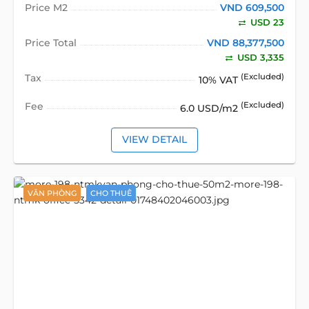
Price M2
VND 609,500
USD 23
Price Total
VND 88,377,500
USD 3,335
Tax
(Excluded)
10% VAT
Fee
(Excluded)
6.0 USD/m2
VIEW DETAIL
VĂN PHÒNG
CHO THUÊ