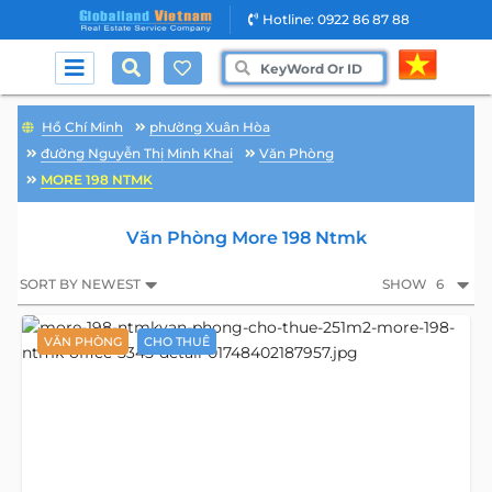
Hotline: 0922 86 87 88
Hồ Chí Minh
phường Xuân Hòa
đường Nguyễn Thị Minh Khai
Văn Phòng
MORE 198 NTMK
Văn Phòng More 198 Ntmk
SORT BY NEWEST
SHOW
6
VĂN PHÒNG
CHO THUÊ