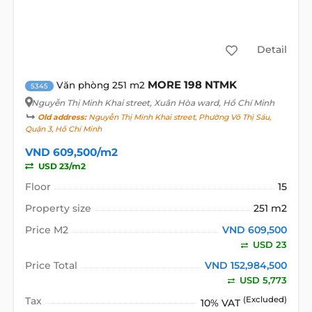
Detail
MORE 198 NTMK
Văn phòng 251 m2
5345
Nguyễn Thị Minh Khai street
, Xuân Hòa ward, Hồ Chí Minh
Old address:
Nguyễn Thị Minh Khai street, Phường Võ Thị Sáu,
Quận 3, Hồ Chí Minh
VND 609,500/m2
USD 23/m2
Floor
15
Property size
251 m2
Price M2
VND 609,500
USD 23
Price Total
VND 152,984,500
USD 5,773
Tax
(Excluded)
10% VAT