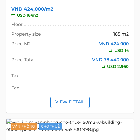
VND 424,000/m2
USD 16/m2
Floor
Property size
185 m2
Price M2
VND 424,000
USD 16
Price Total
VND 78,440,000
USD 2,960
Tax
Fee
VIEW DETAIL
VĂN PHÒNG
CHO THUÊ