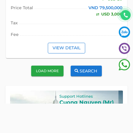
Price Total
VND 79,500,000
USD 3,000
Tax
Fee
VIEW DETAIL
SEARCH
LOAD MORE
Support Hotlines
Cuong Nguyen (Mr)
Hotline
0922 86 87 88