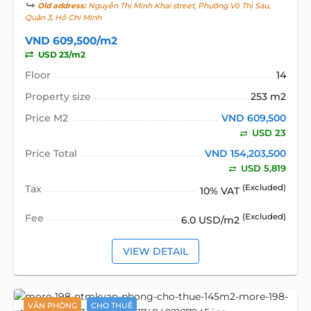
Old address:
Nguyễn Thị Minh Khai street, Phường Võ Thị Sáu,
Quận 3, Hồ Chí Minh
VND 609,500/m2
USD 23/m2
Floor
14
Property size
253 m2
Price M2
VND 609,500
USD 23
Price Total
VND 154,203,500
USD 5,819
Tax
(Excluded)
10% VAT
Fee
(Excluded)
6.0 USD/m2
VIEW DETAIL
VĂN PHÒNG
CHO THUÊ