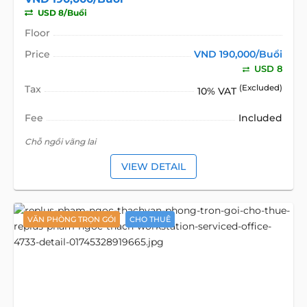
USD 8/Buổi
Floor
Price
VND 190,000/Buổi
USD 8
Tax
(Excluded)
10% VAT
Fee
Included
Chỗ ngồi vãng lai
VIEW DETAIL
VĂN PHÒNG TRỌN GÓI
CHO THUÊ