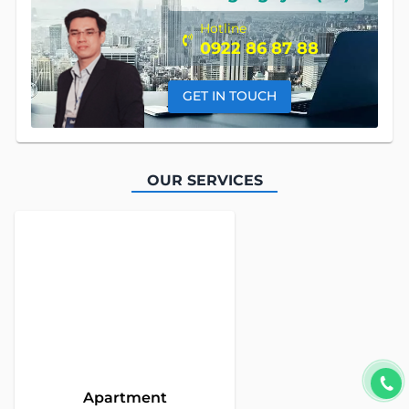
Hotline
0922 86 87 88
GET IN TOUCH
OUR SERVICES
Global Land Viet Nam
is a leading company providing
consulting services for Property Buying, Selling, and Leasing in
Vietnam. With a team of highly experienced professionals and
a commitment to excellence, we offer a diverse range of
property solutions. We are confident in delivering optimal and
effective solutions that meet the unique needs and