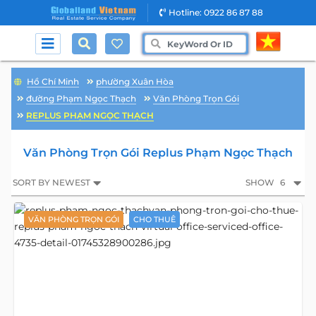
Hotline: 0922 86 87 88
Hồ Chí Minh
phường Xuân Hòa
đường Phạm Ngọc Thạch
Văn Phòng Trọn Gói
REPLUS PHẠM NGỌC THẠCH
Văn Phòng Trọn Gói Replus Phạm Ngọc Thạch
SORT BY NEWEST
SHOW
6
VĂN PHÒNG TRỌN GÓI
CHO THUÊ