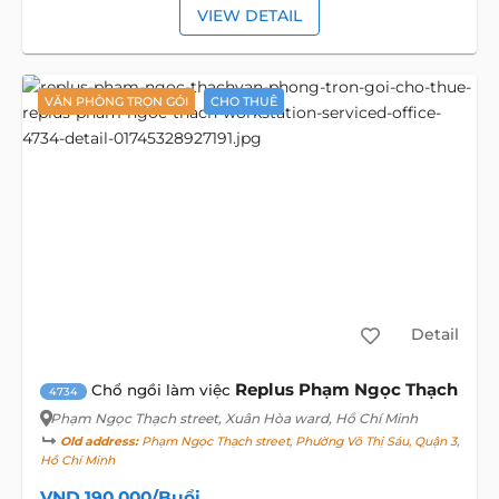
VIEW DETAIL
VĂN PHÒNG TRỌN GÓI
CHO THUÊ
Detail
Replus Phạm Ngọc Thạch
Chổ ngồi làm việc
4734
Phạm Ngọc Thạch street
, Xuân Hòa ward, Hồ Chí Minh
Old address:
Phạm Ngọc Thạch street, Phường Võ Thị Sáu, Quận 3,
Hồ Chí Minh
VND 190,000/Buổi