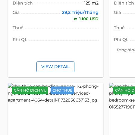
Diện tích
125 m2
Diện tích
Giá
29,2 Triệu/Tháng
Giá
1.100 USD
Thuế
Thuế
Phí QL
Phí QL
Trang bị n
VIEW DETAIL
CĂN HỘ DỊCH VỤ
CHO THUÊ
CĂN HỘ D