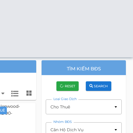
TÌM KIẾM BĐS
RESET
SEARCH
Loại Giao Dịch
Cho Thuê
HUÊ
Nhóm BĐS
Căn Hộ Dịch Vụ