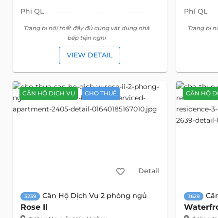
Phí QL
Phí QL
Trang bị nội thất đầy đủ cùng vật dụng nhà
Trang bị n
bếp tiện nghi
VIEW DETAIL
CĂN HỘ DỊCH VỤ
CHO THUÊ
CĂN HỘ D
Detail
Căn Hộ Dịch Vụ 2 phòng ngủ
Că
3239
3629
Rose II
Waterfr