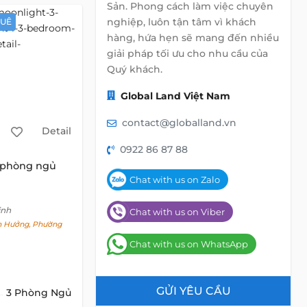
Sản. Phong cách làm việc chuyên
nghiệp, luôn tận tâm vì khách
HUÊ
hàng, hứa hẹn sẽ mang đến nhiều
giải pháp tối ưu cho nhu cầu của
Quý khách.
Global Land Việt Nam
contact@globalland.vn
Detail
0922 86 87 88
 phòng ngủ
Chat with us on Zalo
inh
Chat with us on Viber
 Hưởng, Phường
Chat with us on WhatsApp
GỬI YÊU CẦU
3 Phòng Ngủ