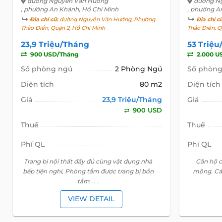
đường Nguyễn Văn Hưởng
đường N
, phường An Khánh, Hồ Chí Minh
, phường A
Địa chỉ cũ:
đường Nguyễn Văn Hưởng, Phường
Địa chỉ c
Thảo Điền, Quận 2, Hồ Chí Minh
Thảo Điền, Q
23,9 Triệu/Tháng
53 Triệ
900 USD/Tháng
2.000 U
Số phòng ngủ
2 Phòng Ngủ
Số phòng
Diện tích
80 m2
Diện tích
Giá
23,9 Triệu/Tháng
Giá
900 USD
Thuế
Thuế
Phí QL
Phí QL
Trang bị nội thất đầy đủ cùng vật dụng nhà
Căn hộ c
bếp tiện nghi, Phòng tắm được trang bị bồn
mộng. Cá
tắm . . .
VIEW DETAIL