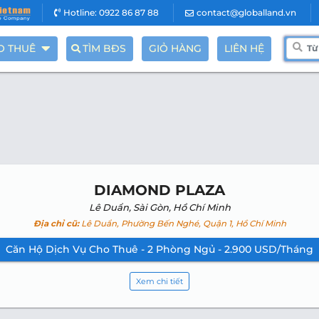
Hotline: 0922 86 87 88
contact@globalland.vn
O THUÊ
TÌM BĐS
GIỎ HÀNG
LIÊN HỆ
DIAMOND PLAZA
Lê Duẩn, Sài Gòn, Hồ Chí Minh
Địa chỉ cũ:
Lê Duẩn, Phường Bến Nghé, Quận 1, Hồ Chí Minh
Căn Hộ Dịch Vụ Cho Thuê - 2 Phòng Ngủ - 2.900 USD/Tháng
Xem chi tiết