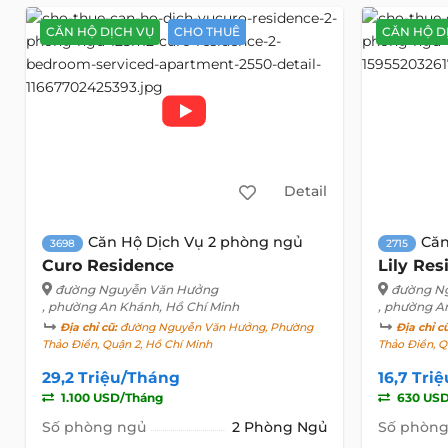
CĂN HỘ DỊCH VỤ
CHO THUÊ
CĂN HỘ D
Detail
Căn Hộ Dịch Vụ 2 phòng ngủ
Căn
3698
2715
Curo Residence
Lily Res
đường Nguyễn Văn Hưởng
đường N
, phường An Khánh, Hồ Chí Minh
, phường A
Địa chỉ cũ:
đường Nguyễn Văn Hưởng, Phường
Địa chỉ c
Thảo Điền, Quận 2, Hồ Chí Minh
Thảo Điền, Q
29,2 Triệu/Tháng
16,7 Tri
1.100 USD/Tháng
630 USD
Số phòng ngủ
2 Phòng Ngủ
Số phòng