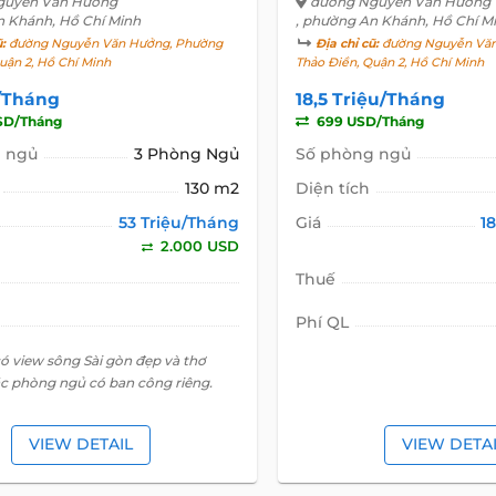
guyễn Văn Hưởng
đường Nguyễn Văn Hưởng
n Khánh, Hồ Chí Minh
, phường An Khánh, Hồ Chí M
ũ:
đường Nguyễn Văn Hưởng, Phường
Địa chỉ cũ:
đường Nguyễn Văn
uận 2, Hồ Chí Minh
Thảo Điền, Quận 2, Hồ Chí Minh
u/Tháng
18,5 Triệu/Tháng
SD/Tháng
699 USD/Tháng
 ngủ
3 Phòng Ngủ
Số phòng ngủ
130 m2
Diện tích
53 Triệu/Tháng
Giá
1
2.000 USD
Thuế
Phí QL
ó view sông Sài gòn đẹp và thơ
c phòng ngủ có ban công riêng.
VIEW DETAIL
VIEW DETA