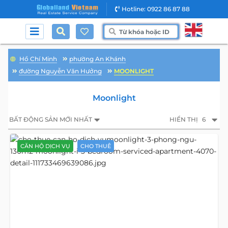
Hotline: 0922 86 87 88
Hồ Chí Minh
phường An Khánh
đường Nguyễn Văn Hưởng
MOONLIGHT
Moonlight
BẤT ĐỘNG SẢN MỚI NHẤT
HIỂN THỊ
6
CĂN HỘ DỊCH VỤ
CHO THUÊ