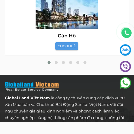
Căn Hộ
CHO THUÊ
Global Land Việt Nam
là công ty chuyên cung cấp dịch vụ tư
vấn Mua bán và Cho thuê Bất Động Sản tại Việt Nam. Với đội
ngũ chuyên gia giàu kinh nghiệm và phong cách làm việc
chuyên nghiệp, cùng hệ thống sản phẩm đa dạng, chúng tôi
cam kết mang đến cho Quý khách hàng những giải pháp tối
ưu và hiệu quả nhất, đáp ứng mọi nhu cầu và mong muốn