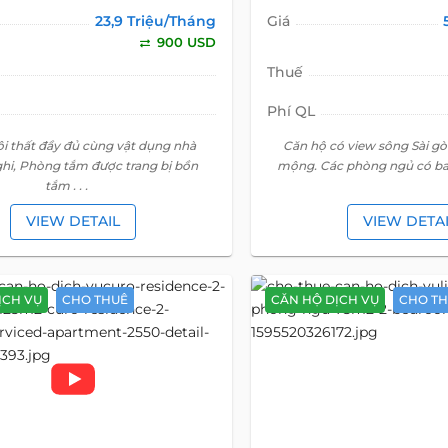
23,9 Triệu/Tháng
Giá
900 USD
Thuế
Phí QL
ội thất đầy đủ cùng vật dụng nhà
Căn hộ có view sông Sài gò
ghi, Phòng tắm được trang bị bồn
mộng. Các phòng ngủ có ba
tắm . . .
VIEW DETAIL
VIEW DETA
ỊCH VỤ
CHO THUÊ
CĂN HỘ DỊCH VỤ
CHO T