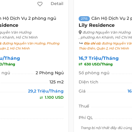
Detail
n Hộ Dịch Vụ 2 phòng ngủ
Căn Hộ Dịch Vụ 2
2715
sidence
Lily Residence
guyễn Văn Hưởng
đường Nguyễn Văn Hưởng
n Khánh, Hồ Chí Minh
, phường An Khánh, Hồ Chí M
ũ:
đường Nguyễn Văn Hưởng, Phường
Địa chỉ cũ:
đường Nguyễn Văn
uận 2, Hồ Chí Minh
Thảo Điền, Quận 2, Hồ Chí Minh
ệu/Tháng
16,7 Triệu/Tháng
SD/Tháng
630 USD/Tháng
 ngủ
2 Phòng Ngủ
Số phòng ngủ
125 m2
Diện tích
29,2 Triệu/Tháng
Giá
1
1.100 USD
Thuế
Phí QL
Trang bị nội thất đầy đủ cùn