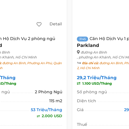
Detail
n Hộ Dịch Vụ 2 phòng ngủ
Căn Hộ Dịch Vụ 1
3145
d
Parkland
 Bình
đường An Bình
n Khánh, Hồ Chí Minh
, phường An Khánh, Hồ Chí M
ũ:
đường An Bình, Phường An Phú, Quận
Địa chỉ cũ:
đường An Bình, Ph
nh
2, Hồ Chí Minh
u/Tháng
29,2 Triệu/Tháng
SD/Tháng
1.100 USD/Tháng
 ngủ
2 Phòng Ngủ
Số phòng ngủ
115 m2
Diện tích
53 Triệu/Tháng
Giá
29
2.000 USD
Thuế