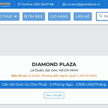
Hotline: 0922 86 87 88
contact@globalland.vn
O THUÊ
TÌM BĐS
GIỎ HÀNG
LIÊN HỆ
DIAMOND PLAZA
Lê Duẩn, Sài Gòn, Hồ Chí Minh
Địa chỉ cũ:
Lê Duẩn, Phường Bến Nghé, Quận 1, Hồ Chí Minh
Căn Hộ Dịch Vụ Cho Thuê - 2 Phòng Ngủ - 2.900 USD/Tháng
Xem chi tiết