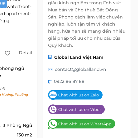
giàu kinh nghiệm trong lĩnh vực
HUÊ
Mua bán và Cho thuê Bất Động
Sản. Phong cách làm việc chuyên
nghiệp, luôn tận tâm vì khách
hàng, hứa hẹn sẽ mang đến nhiều
giải pháp tối ưu cho nhu cầu của
Quý khách.
Detail
Global Land Việt Nam
 phòng ngủ
contact@globalland.vn
e
0922 86 87 88
inh
Chat with us on Zalo
 Hưởng, Phường
Chat with us on Viber
Chat with us on WhatsApp
3 Phòng Ngủ
130 m2