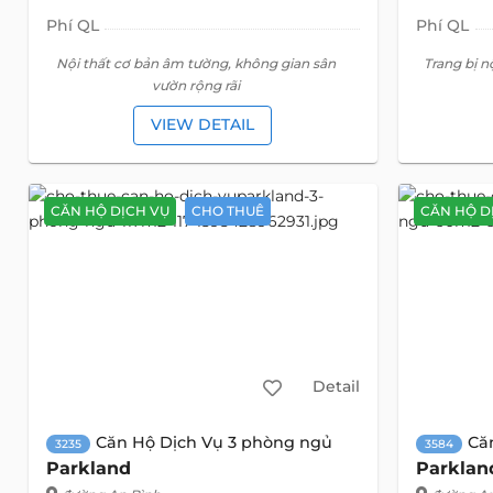
Phí QL
Phí QL
Nội thất cơ bản âm tường, không gian sân
Trang bị n
vườn rộng rãi
VIEW DETAIL
CĂN HỘ DỊCH VỤ
CHO THUÊ
CĂN HỘ D
Detail
Căn Hộ Dịch Vụ 3 phòng ngủ
Că
3235
3584
Parkland
Parklan