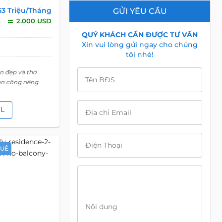
53 Triệu/Tháng
GỬI YÊU CẦU
2.000 USD
QUÝ KHÁCH CẦN ĐƯỢC TƯ VẤN
Xin vui lòng gửi ngay cho chúng
tôi nhé!
n đẹp và thơ
Tên BĐS
n công riêng.
IL
Địa chỉ Email
Điện Thoại
HUÊ
Nội dung