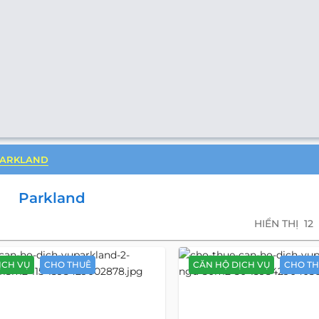
PARKLAND
Parkland
HIỂN THỊ
12
ỊCH VỤ
CHO THUÊ
CĂN HỘ DỊCH VỤ
CHO T