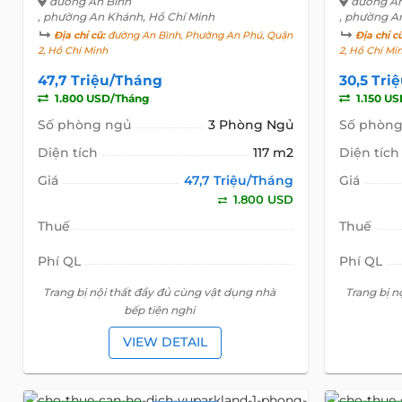
đường An Bình
đường An
, phường An Khánh, Hồ Chí Minh
, phường A
Địa chỉ cũ:
đường An Bình, Phường An Phú, Quận
Địa chỉ c
2, Hồ Chí Minh
2, Hồ Chí Mi
47,7 Triệu/Tháng
30,5 Tri
1.800 USD/Tháng
1.150 U
Số phòng ngủ
3 Phòng Ngủ
Số phòng
Diện tích
117 m2
Diện tích
Giá
47,7 Triệu/Tháng
Giá
1.800 USD
Thuế
Thuế
Phí QL
Phí QL
Trang bị nội thất đầy đủ cùng vật dụng nhà
Trang bị n
bếp tiện nghi
VIEW DETAIL