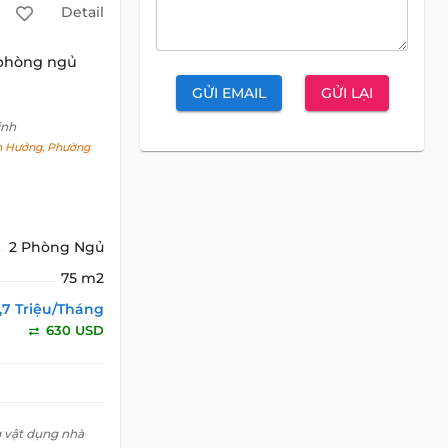
Detail
 phòng ngủ
GỬI EMAIL
GỬI LẠI
inh
 Hưởng, Phường
2 Phòng Ngủ
75 m2
6,7 Triệu/Tháng
630 USD
g vật dụng nhà