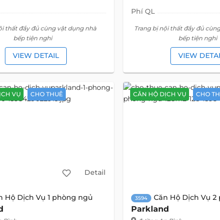
Phí QL
ội thất đầy đủ cùng vật dụng nhà
Trang bị nội thất đầy đủ cùn
bếp tiện nghi
bếp tiện nghi
VIEW DETAIL
VIEW DETA
ỊCH VỤ
CHO THUÊ
CĂN HỘ DỊCH VỤ
CHO T
Detail
n Hộ Dịch Vụ 1 phòng ngủ
Căn Hộ Dịch Vụ 2
3594
d
Parkland