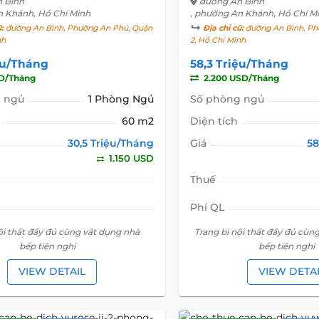
 Bình
đường An Bình
n Khánh, Hồ Chí Minh
, phường An Khánh, Hồ Chí M
ũ:
đường An Bình, Phường An Phú, Quận
Địa chỉ cũ:
đường An Bình, Ph
nh
2, Hồ Chí Minh
ệu/Tháng
58,3 Triệu/Tháng
SD/Tháng
2.200 USD/Tháng
 ngủ
1 Phòng Ngủ
Số phòng ngủ
60 m2
Diện tích
30,5 Triệu/Tháng
Giá
58
1.150 USD
Thuế
Phí QL
ội thất đầy đủ cùng vật dụng nhà
Trang bị nội thất đầy đủ cùn
bếp tiện nghi
bếp tiện nghi
VIEW DETAIL
VIEW DETA