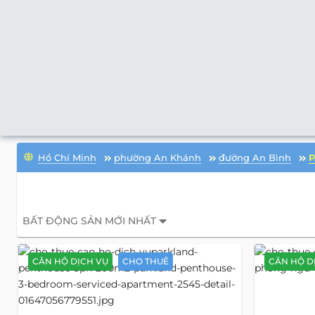
Hồ Chí Minh
phường An Khánh
đường An Bình
BẤT ĐỘNG SẢN MỚI NHẤT
CĂN HỘ DỊCH VỤ
CHO THUÊ
CĂN HỘ D