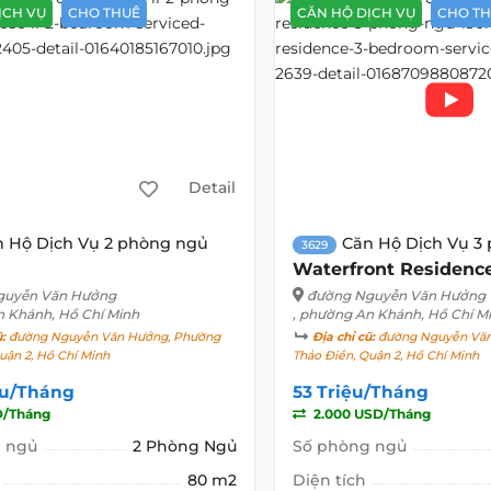
ỊCH VỤ
CHO THUÊ
CĂN HỘ DỊCH VỤ
CHO T
Detail
n Hộ Dịch Vụ 2 phòng ngủ
Căn Hộ Dịch Vụ 3
3629
Waterfront Residenc
guyễn Văn Hưởng
đường Nguyễn Văn Hưởng
n Khánh, Hồ Chí Minh
, phường An Khánh, Hồ Chí M
ũ:
đường Nguyễn Văn Hưởng, Phường
Địa chỉ cũ:
đường Nguyễn Văn
uận 2, Hồ Chí Minh
Thảo Điền, Quận 2, Hồ Chí Minh
ệu/Tháng
53 Triệu/Tháng
D/Tháng
2.000 USD/Tháng
 ngủ
2 Phòng Ngủ
Số phòng ngủ
80 m2
Diện tích