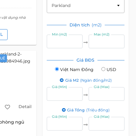
Parkland
g vật dụng nhà
Diện tích
(m2)
IL
Min (m2)
Max (m2)
HUÊ
Giá BĐS
Việt Nam Đồng
USD
Giá M2
(Ngàn đồng/m2)
Giá (Min)
Giá (Max)
Detail
Giá Tổng
(Triệu đồng)
Giá (Min)
Giá (Max)
 phòng ngủ