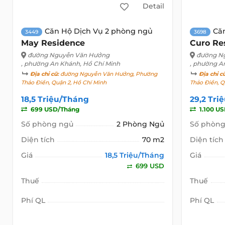
Detail
Căn Hộ Dịch Vụ 2 phòng ngủ
Că
3449
3698
May Residence
Curo Re
đường Nguyễn Văn Hưởng
đường N
, phường An Khánh, Hồ Chí Minh
, phường A
Địa chỉ cũ:
đường Nguyễn Văn Hưởng, Phường
Địa chỉ c
Thảo Điền, Quận 2, Hồ Chí Minh
Thảo Điền, Q
18,5 Triệu/Tháng
29,2 Tri
699 USD/Tháng
1.100 U
Số phòng ngủ
2 Phòng Ngủ
Số phòng
Diện tích
70 m2
Diện tích
Giá
18,5 Triệu/Tháng
Giá
699 USD
Thuế
Thuế
Phí QL
Phí QL