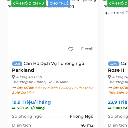
CĂN HỘ DỊCH VỤ
CHO THUÊ
CĂN HỘ D
Detail
Căn Hộ Dịch Vụ 1 phòng ngủ
Că
3511
3239
Parkland
Rose II
đường An Bình
đường N
, phường An Khánh, Hồ Chí Minh
, phường A
Địa chỉ cũ:
đường An Bình, Phường An Phú, Quận
Địa chỉ c
2, Hồ Chí Minh
Thảo Điền, Q
19,9 Triệu/Tháng
23,9 Tri
750 USD/Tháng
900 US
Số phòng ngủ
1 Phòng Ngủ
Số phòng
Diện tích
46 m2
Diện tích