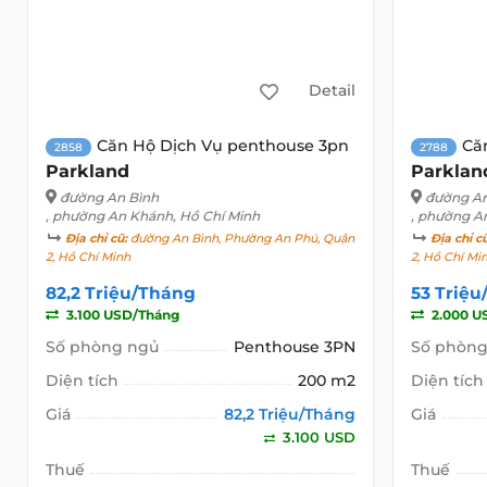
Detail
Căn Hộ Dịch Vụ penthouse 3pn
Că
2858
2788
Parkland
Parklan
đường An Bình
đường An
, phường An Khánh, Hồ Chí Minh
, phường A
Địa chỉ cũ:
đường An Bình, Phường An Phú, Quận
Địa chỉ c
2, Hồ Chí Minh
2, Hồ Chí Mi
82,2 Triệu/Tháng
53 Triệ
3.100 USD/Tháng
2.000 U
Số phòng ngủ
Penthouse 3PN
Số phòng
Diện tích
200 m2
Diện tích
Giá
82,2 Triệu/Tháng
Giá
3.100 USD
Thuế
Thuế