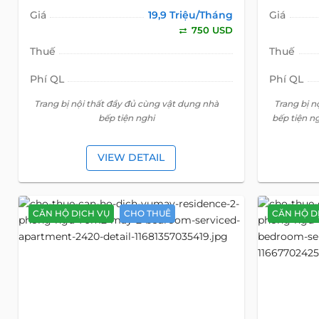
Giá
19,9 Triệu/Tháng
Giá
750 USD
Thuế
Thuế
Phí QL
Phí QL
Trang bị nội thất đầy đủ cùng vật dụng nhà
Trang bị n
bếp tiện nghi
bếp tiện n
VIEW DETAIL
CĂN HỘ DỊCH VỤ
CHO THUÊ
CĂN HỘ D