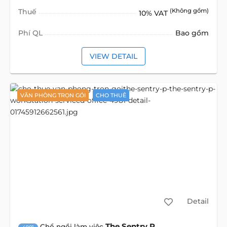
Thuế
(Không gồm)
10% VAT
Phí QL
Bao gồm
VIEW DETAIL
VĂN PHÒNG TRỌN GÓI
CHO THUÊ
Detail
The Sentry P
Chổ ngồi làm việc