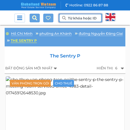
Hotline: 0922 86 87 88
Hồ Chí Minh
phường An Khánh
đường Nguyễn Đăng Giai
THE SENTRY P
The Sentry P
BẤT ĐỘNG SẢN MỚI NHẤT
HIỂN THỊ
6
VĂN PHÒNG TRỌN GÓI
CHO THUÊ