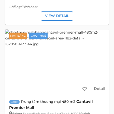
Chỗ ngồi linh hoạt
VIEW DETAIL
MẶT BẰNG
CHO THUÊ
Detail
Cantavil
Trung tâm thương mại 480 m2
3309
Premier Mall
đường Song Hành
, phường An Khánh, Hồ Chí Minh