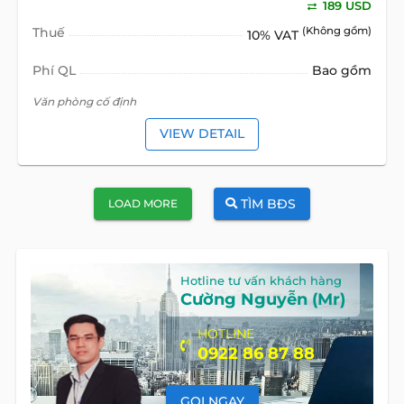
189 USD
Thuế
(Không gồm)
10% VAT
Phí QL
Bao gồm
Văn phòng cố định
VIEW DETAIL
TÌM BĐS
LOAD MORE
Hotline tư vấn khách hàng
Cường Nguyễn (Mr)
HOTLINE
0922 86 87 88
GỌI NGAY