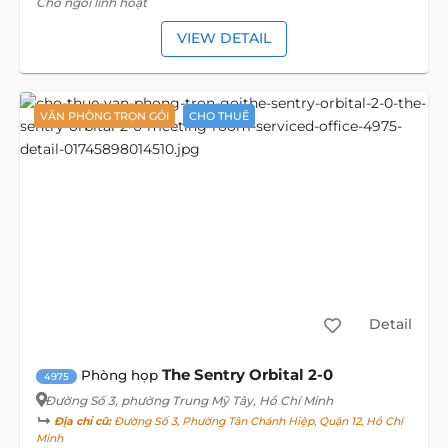
Chỗ ngồi linh hoạt
VIEW DETAIL
VĂN PHÒNG TRỌN GÓI
CHO THUÊ
Detail
The Sentry Orbital 2-0
Phòng họp
4975
Đường Số 3
, phường Trung Mỹ Tây, Hồ Chí Minh
Địa chỉ cũ:
Đường Số 3, Phường Tân Chánh Hiệp, Quận 12, Hồ Chí
Minh