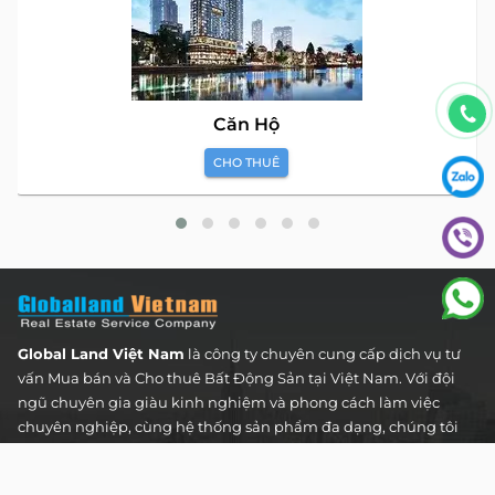
Căn Hộ
CHO THUÊ
Global Land Việt Nam
là công ty chuyên cung cấp dịch vụ tư
vấn Mua bán và Cho thuê Bất Động Sản tại Việt Nam. Với đội
ngũ chuyên gia giàu kinh nghiệm và phong cách làm việc
chuyên nghiệp, cùng hệ thống sản phẩm đa dạng, chúng tôi
cam kết mang đến cho Quý khách hàng những giải pháp tối
ưu và hiệu quả nhất, đáp ứng mọi nhu cầu và mong muốn