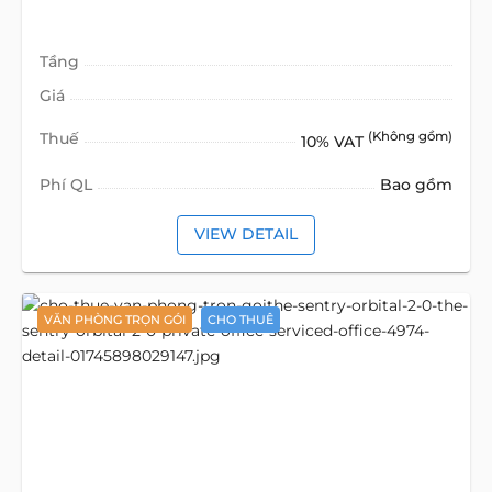
Tầng
Giá
Thuế
(Không gồm)
10% VAT
Phí QL
Bao gồm
VIEW DETAIL
VĂN PHÒNG TRỌN GÓI
CHO THUÊ