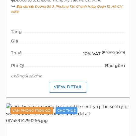
Đường Số 3
, phường Trung Mỹ Tây, Hồ Chí Minh
Địa chỉ cũ:
Đường Số 3, Phường Tân Chánh Hiệp, Quận 12, Hồ Chí
Minh
Tầng
Giá
Thuế
(Không gồm)
10% VAT
Phí QL
Bao gồm
Chỗ ngồi cố định
VIEW DETAIL
VĂN PHÒNG TRỌN GÓI
CHO THUÊ