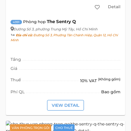
Detail
The Sentry Q
Phòng họp
4991
Đường Số 3
, phường Trung Mỹ Tây, Hồ Chí Minh
Địa chỉ cũ:
Đường Số 3, Phường Tân Chánh Hiệp, Quận 12, Hồ Chí
Minh
Tầng
Giá
Thuế
(Không gồm)
10% VAT
Phí QL
Bao gồm
VIEW DETAIL
VĂN PHÒNG TRỌN GÓI
CHO THUÊ