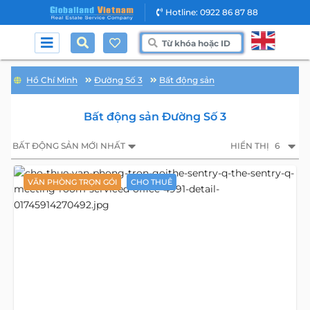
Hotline: 0922 86 87 88
Hồ Chí Minh
Đường Số 3
Bất động sản
Bất động sản Đường Số 3
BẤT ĐỘNG SẢN MỚI NHẤT
HIỂN THỊ
6
VĂN PHÒNG TRỌN GÓI
CHO THUÊ