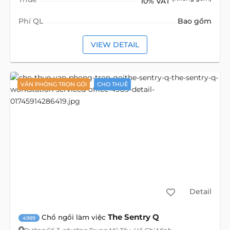
10% VAT
Phí QL
Bao gồm
VIEW DETAIL
VĂN PHÒNG TRỌN GÓI
CHO THUÊ
Detail
The Sentry Q
Chổ ngồi làm việc
4989