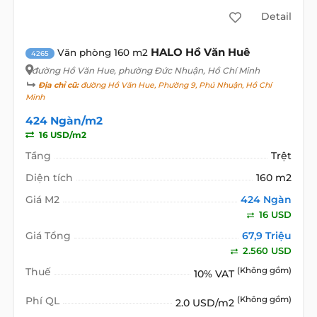
Detail
HALO Hồ Văn Huê
Văn phòng 160 m2
4265
đường Hồ Văn Hue
, phường Đức Nhuận, Hồ Chí Minh
Địa chỉ cũ:
đường Hồ Văn Hue, Phường 9, Phú Nhuận, Hồ Chí
Minh
424 Ngàn/m2
16 USD/m2
Tầng
Trệt
Diện tích
160 m2
Giá M2
424 Ngàn
16 USD
Giá Tổng
67,9 Triệu
2.560 USD
Thuế
(Không gồm)
10% VAT
Phí QL
(Không gồm)
2.0 USD/m2