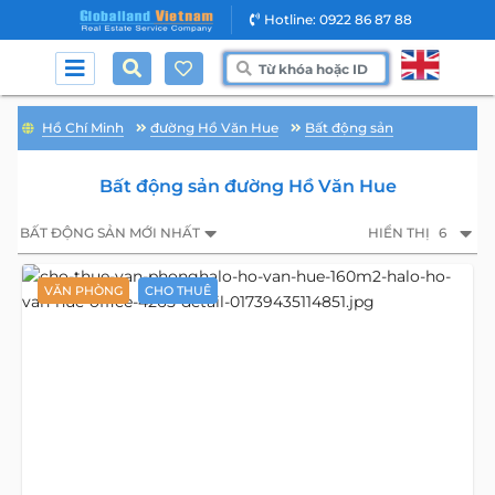
Hotline: 0922 86 87 88
Hồ Chí Minh
đường Hồ Văn Hue
Bất động sản
Bất động sản đường Hồ Văn Hue
BẤT ĐỘNG SẢN MỚI NHẤT
HIỂN THỊ
6
VĂN PHÒNG
CHO THUÊ