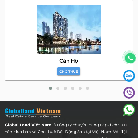
Căn Hộ
CHO THUÊ
Global Land Việt Nam
là công ty chuyên cung cấp dịch vụ tư
vấn Mua bán và Cho thuê Bất Động Sản tại Việt Nam. Với đội